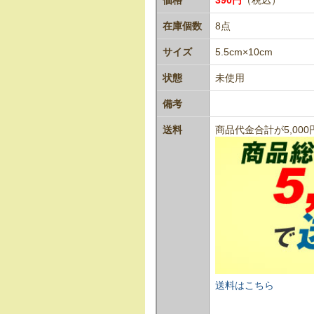
在庫個数
8点
サイズ
5.5cm×10cm
状態
未使用
備考
送料
商品代金合計が5,0
送料はこちら