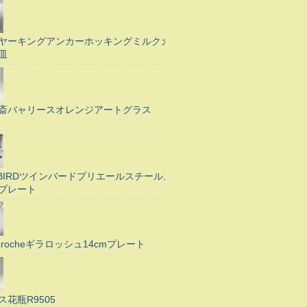
ヤーキングアンカーホッキングミルクガ
皿
斎バャリースオレンジアートグラス
N BIRDツインバードプリエールスチールス
プレート
Larocheギラロッシュ14cmプレート
ス花瓶R9505