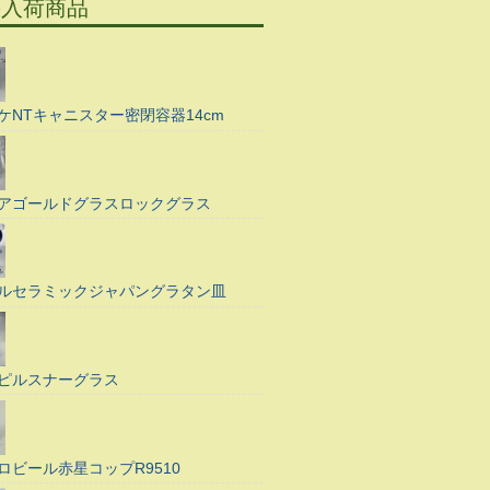
の入荷商品
ケNTキャニスター密閉容器14cm
アゴールドグラスロックグラス
ルセラミックジャパングラタン皿
ピルスナーグラス
ロビール赤星コップR9510