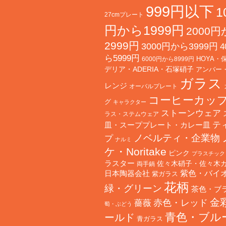
999円以下
1
27cmプレート
円から1999円
2000
2999円
3000円から3999円
4
ら5999円
HOYA・
6000円から8999円
デリア・ADERIA・石塚硝子
アンバー
ガラス
レンジ
オーバルプレート
コーヒーカッ
グ
キャラクター
ストーンウェア
ラス・ステムウェア
テ
皿・スーププレート・カレー皿
ノベルティ・企業物
プ
ナルミ
ケ・Noritake
ピンク
プラスチック
ラスター
佐々木硝子・佐々木
両手鍋
日本陶器会社
紫色・バイ
紫ガラス
花柄
緑・グリーン
茶色・ブ
金
赤色・レッド
薔薇
萄・ぶどう
青色・ブル
ールド
青ガラス