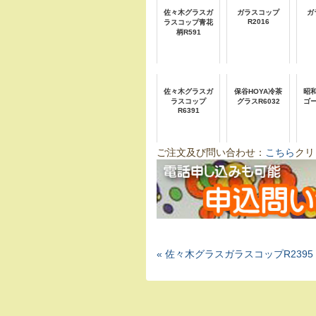
佐々木グラスガ
ガラスコップ
ガ
R2016
ラスコップ青花
柄R591
佐々木グラスガ
保谷HOYA冷茶
昭
ラスコップ
グラスR6032
ゴ
R6391
ご注文及び問い合わせ：
こちら
クリ
« 佐々木グラスガラスコップR2395