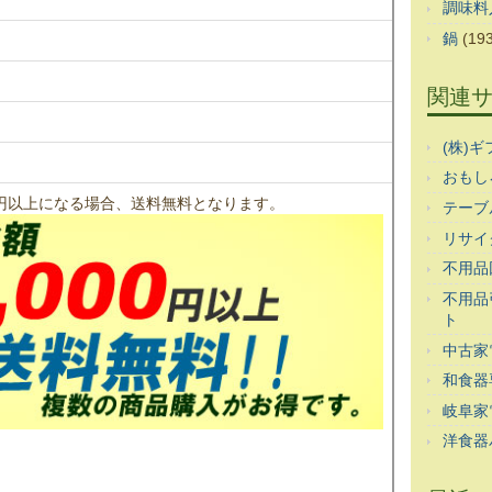
調味料
鍋
(193
関連
(株)
おもし
00円以上になる場合、送料無料となります。
テーブ
リサイ
不用品
不用品
ト
中古家
和食器
岐阜家
洋食器