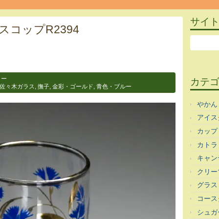
サイ
コップR2394
ラー
カテ
佐々木ガラス
,
撫子
,
金彩・ゴールド
,
青色・ブルー
やかん
アイス
カップ
カトラ
キャン
クリー
グラス
コース
シュガ