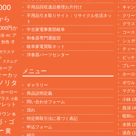
000
不用品回収遺品整理お片付け
キャン
不用品引き取りサイト：リサイクル生活ネッ
クリー
円から
ト
グラス
000円か
中古家電事業部岐阜
コース
保谷
ア
RC
和食器専門通販部
シュガ
オ
・飴色
岐阜家電買取ネット
ティー
ガラスマ
洋食器パーツセンター
ピッチ
プ
ステムグ
プレー
スープ
メニュー
ホーロ
ィーカッ
ノリタ
ボウル
ギャラリー
マグカ
ホーロー
商品説明定義
ガラス
小皿
小鉢
(3
問い合わせフォーム
オレット
急須
(4
流れ
ラウン
葡
昭和レ
特定商取引法に基づく表記
彩・ゴ
水筒
(2
申込フォーム
ー
黄
湯呑
(1
紹介