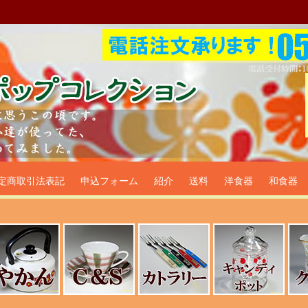
プ食器生活雑貨通販＠フリマー
定商取引法表記
申込フォーム
紹介
送料
洋食器
和食器