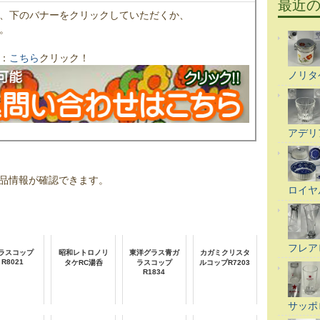
最近
、下のバナーをクリックしていただくか、
。
：
こちら
クリック！
ノリタ
アデリ
品情報が確認できます。
ロイヤ
フレア
ラスコップ
昭和レトロノリ
東洋グラス青ガ
カガミクリスタ
R8021
タケRC湯呑
ラスコップ
ルコップR7203
R1834
サッポ