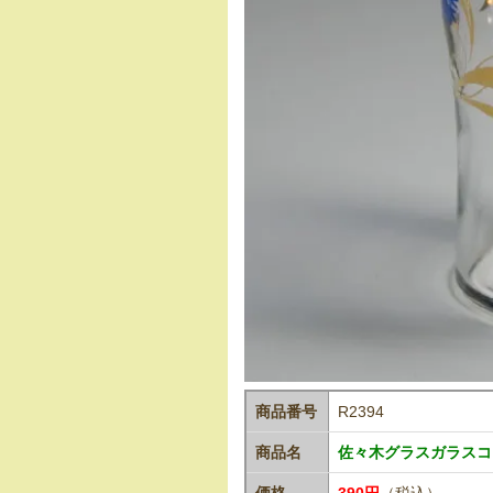
商品番号
R2394
商品名
佐々木グラスガラスコッ
価格
390円
（税込）