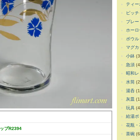
ティー
ピッチ
プレー
ホーロ
ボウル
マグカ
小鉢
(3
急須
(4
昭和レ
水筒
(2
湯呑
(1
灰皿
(1
玩具
(4
給湯ポ
花瓶・
プR2394
茶碗
(6