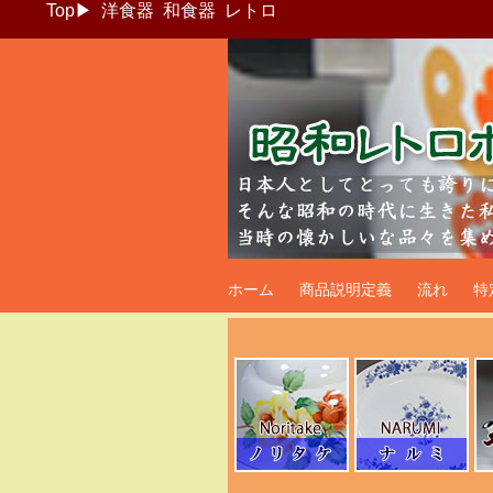
Top
▶
洋食器
和食器
レトロ
昭和レトロポッ
ホーム
商品説明定義
流れ
特