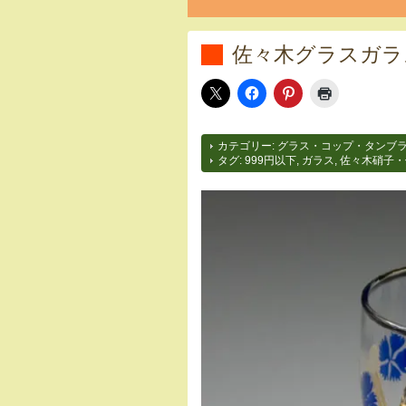
佐々木グラスガラス
カテゴリー:
グラス・コップ・タンブ
タグ:
999円以下
,
ガラス
,
佐々木硝子・