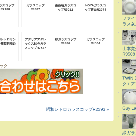
ラスコップ
ガラスコップ
薔薇柄ガラスコ
HOYAガラスコ
R2188
R8987
ップR5012
ップ青白R2074
ファイ
ラス灰
和レトロサン
アデリアアデレ
緑ガラスコップ
ガラスコップ
R8386
R4004
ー葡萄柄湯呑
ックス飴色ガラ
山本寛
スコップR7537
R9508
ック！
TWI
クエア
Guy 
昭和レトロガラスコップR2393 »
緑ガラ