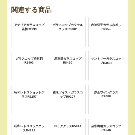
関連する商品
アデリアガラスコップ
ガラスコップカクテル
赤被切子ガラス水差し
R7961
花柄R1139
グラスR6682
ガラスコップ赤林柄
馬車道ガラスコップ
サントリーガラスコッ
R1403
R8420
プR3598
昭和レトロショットグ
森永ツイストガラスコ
赤玉ワイングラス
R7088
ラスR5257
ップR9207
昭和レトロロックグラ
ロックグラスR5014
金彩梅柄ガラスコップ
R1546
スR4621