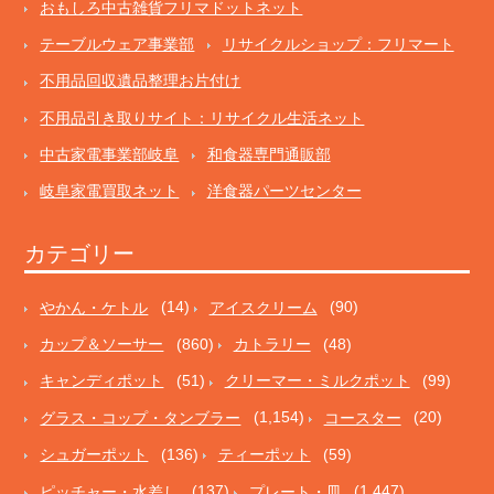
おもしろ中古雑貨フリマドットネット
テーブルウェア事業部
リサイクルショップ：フリマート
不用品回収遺品整理お片付け
不用品引き取りサイト：リサイクル生活ネット
中古家電事業部岐阜
和食器専門通販部
岐阜家電買取ネット
洋食器パーツセンター
カテゴリー
やかん・ケトル
(14)
アイスクリーム
(90)
カップ＆ソーサー
(860)
カトラリー
(48)
キャンディポット
(51)
クリーマー・ミルクポット
(99)
グラス・コップ・タンブラー
(1,154)
コースター
(20)
シュガーポット
(136)
ティーポット
(59)
ピッチャー・水差し
(137)
プレート・皿
(1,447)