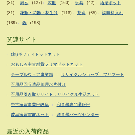
(21)
湯呑
(127)
灰皿
(163)
玩具
(42)
給湯ポット
(31)
花瓶・花器・花生け
(116)
茶碗
(65)
調味料入れ
(169)
鍋
(193)
関連サイト
(株)ギフティドットネット
おもしろ中古雑貨フリマドットネット
テーブルウェア事業部
リサイクルショップ：フリマート
不用品回収遺品整理お片付け
不用品引き取りサイト：リサイクル生活ネット
中古家電事業部岐阜
和食器専門通販部
岐阜家電買取ネット
洋食器パーツセンター
最近の入荷商品