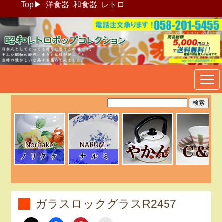
Top
▶
洋食器
和食器
レトロ
昭和レトロポップ食器生活雑
貨通販＠フリマート
ガラスロックグラスR2457