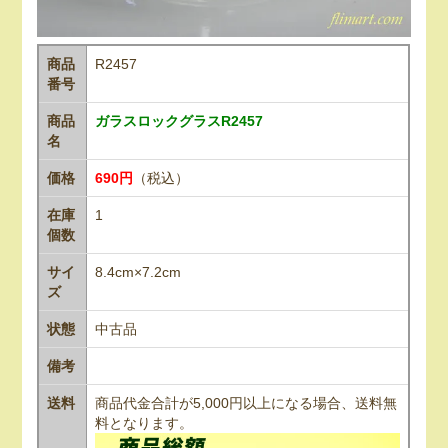
商品
R2457
番号
商品
ガラスロックグラスR2457
名
価格
690円
（税込）
在庫
1
個数
サイ
8.4cm×7.2cm
ズ
状態
中古品
備考
送料
商品代金合計が5,000円以上になる場合、送料無
料となります。