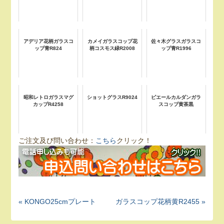
アデリア花柄ガラスコ
カメイガラスコップ花
佐々木グラスガラスコ
ップ青R824
柄コスモス緑R2008
ップ青R1996
昭和レトロガラスマグ
ショットグラスR9024
ピエールカルダンガラ
カップR4258
スコップ黄茶黒
ご注文及び問い合わせ：
こちら
クリック！
« KONGO25cmプレート
ガラスコップ花柄黄R2455 »