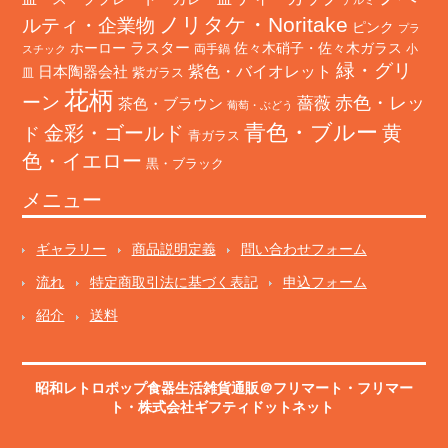
ノリタケ・Noritake
ルティ・企業物
ピンク
プラ
ホーロー
ラスター
佐々木硝子・佐々木ガラス
両手鍋
小
スチック
緑・グリ
日本陶器会社
紫色・バイオレット
紫ガラス
皿
花柄
ーン
赤色・レッ
薔薇
茶色・ブラウン
葡萄・ぶどう
青色・ブルー
金彩・ゴールド
黄
ド
青ガラス
色・イエロー
黒・ブラック
メニュー
ギャラリー
商品説明定義
問い合わせフォーム
流れ
特定商取引法に基づく表記
申込フォーム
紹介
送料
昭和レトロポップ食器生活雑貨通販＠フリマート
・
フリマー
ト
・株式会社ギフティドットネット