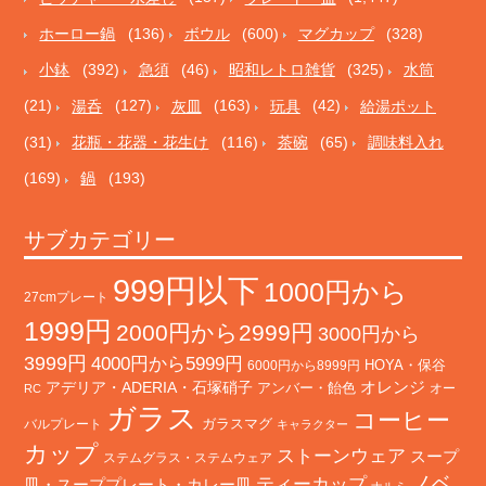
ホーロー鍋
(136)
ボウル
(600)
マグカップ
(328)
小鉢
(392)
急須
(46)
昭和レトロ雑貨
(325)
水筒
(21)
湯呑
(127)
灰皿
(163)
玩具
(42)
給湯ポット
(31)
花瓶・花器・花生け
(116)
茶碗
(65)
調味料入れ
(169)
鍋
(193)
サブカテゴリー
999円以下
1000円から
27cmプレート
1999円
2000円から2999円
3000円から
3999円
4000円から5999円
HOYA・保谷
6000円から8999円
オレンジ
アデリア・ADERIA・石塚硝子
アンバー・飴色
オー
RC
ガラス
コーヒー
バルプレート
ガラスマグ
キャラクター
カップ
ストーンウェア
スープ
ステムグラス・ステムウェア
ノベ
ティーカップ
皿・スーププレート・カレー皿
ナルミ