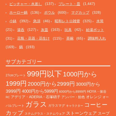
ピッチャー・水差し
(137)
プレート・皿
(1,447)
ホーロー鍋
(136)
ボウル
(600)
マグカップ
(328)
小鉢
(392)
急須
(46)
昭和レトロ雑貨
(325)
水筒
(21)
湯呑
(127)
灰皿
(163)
玩具
(42)
給湯ポット
(31)
花瓶・花器・花生け
(115)
茶碗
(65)
調味料入れ
(169)
鍋
(193)
サブカテゴリー
999円以下
1000円から
27cmプレート
1999円
2000円から2999円
3000円から
3999円
4000円から5999円
HOYA・保谷
6000円から8999円
オレンジ
アデリア・ADERIA・石塚硝子
アンバー・飴色
オー
RC
ガラス
コーヒー
バルプレート
ガラスマグ
キャラクター
カップ
ストーンウェア
スープ
ステムグラス・ステムウェア