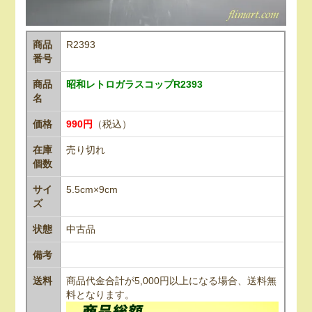
商品
R2393
番号
商品
昭和レトロガラスコップR2393
名
価格
990円
（税込）
在庫
売り切れ
個数
サイ
5.5cm×9cm
ズ
状態
中古品
備考
送料
商品代金合計が5,000円以上になる場合、送料無
料となります。