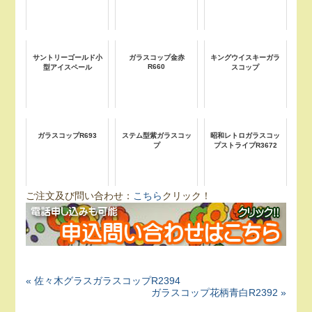
サントリーゴールド小
ガラスコップ金赤
キングウイスキーガラ
R660
型アイスペール
スコップ
ガラスコップR693
ステム型紫ガラスコッ
昭和レトロガラスコッ
プ
プストライプR3672
ご注文及び問い合わせ：
こちら
クリック！
« 佐々木グラスガラスコップR2394
ガラスコップ花柄青白R2392 »