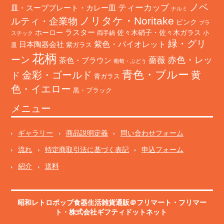
ノベ
ティーカップ
皿・スーププレート・カレー皿
ナルミ
ノリタケ・Noritake
ルティ・企業物
ピンク
プラ
ホーロー
ラスター
佐々木硝子・佐々木ガラス
両手鍋
小
スチック
緑・グリ
日本陶器会社
紫色・バイオレット
紫ガラス
皿
花柄
ーン
赤色・レッ
薔薇
茶色・ブラウン
葡萄・ぶどう
青色・ブルー
金彩・ゴールド
黄
ド
青ガラス
色・イエロー
黒・ブラック
メニュー
ギャラリー
商品説明定義
問い合わせフォーム
流れ
特定商取引法に基づく表記
申込フォーム
紹介
送料
昭和レトロポップ食器生活雑貨通販＠フリマート
・
フリマー
ト
・株式会社ギフティドットネット