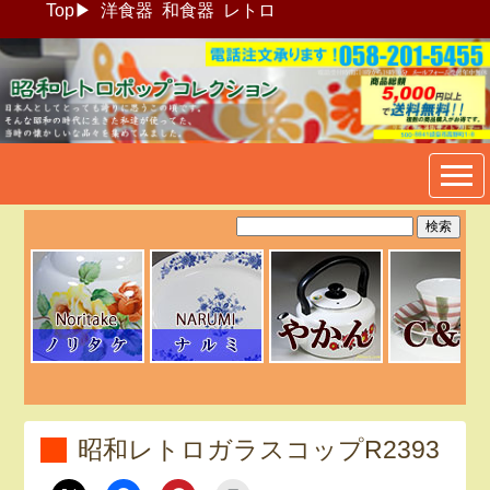
Top
▶
洋食器
和食器
レトロ
昭和レトロポップ食器生活雑
貨通販＠フリマート
昭和レトロガラスコップR2393