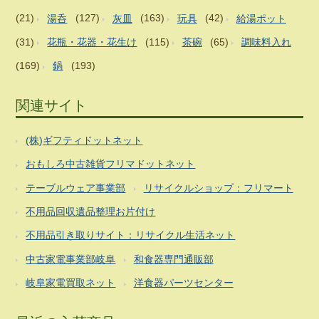
(21)
湯呑
(127)
灰皿
(163)
玩具
(42)
給湯ポット
(31)
花瓶・花器・花生け
(115)
茶碗
(65)
調味料入れ
(169)
鍋
(193)
関連サイト
(株)ギフティドットネット
おもしろ中古雑貨フリマドットネット
テーブルウェア事業部
リサイクルショップ：フリマート
不用品回収遺品整理お片付け
不用品引き取りサイト：リサイクル生活ネット
中古家電事業部岐阜
和食器専門通販部
岐阜家電買取ネット
洋食器パーツセンター