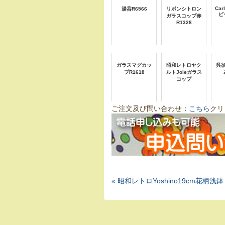
Car
湯呑R6566
リボンシトロン
ビ
ガラスコップ赤
R1328
ガラスマグカッ
昭和レトロヤク
呉
プR1618
ルトJoieガラス
コップ
ご注文及び問い合わせ：
こちら
クリ
« 昭和レトロYoshino19cm花柄浅鉢