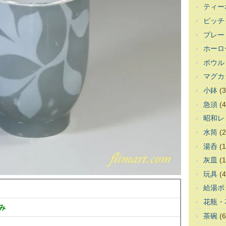
ティー
ピッチ
プレー
ホーロ
ボウル
マグカ
小鉢
(3
急須
(4
昭和レ
水筒
(2
湯呑
(1
灰皿
(1
玩具
(4
給湯ポ
花瓶・
み
茶碗
(6