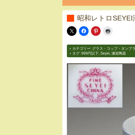
昭和レトロSEYE
カテゴリー:
グラス・コップ・タンブ
タグ:
999円以下
,
Seyei
,
瀬栄陶器