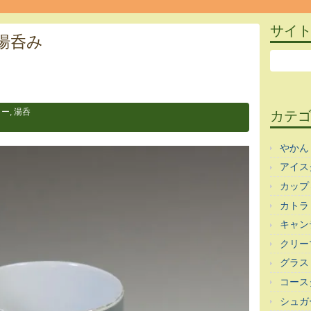
サイ
I湯呑み
ラー
,
湯呑
カテ
やかん
アイス
カップ
カトラ
キャン
クリー
グラス
コース
シュガ