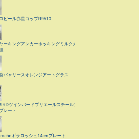
ロビール赤星コップR9510
ヤーキングアンカーホッキングミルクガ
皿
斎バャリースオレンジアートグラス
N BIRDツインバードプリエールスチールス
プレート
Larocheギラロッシュ14cmプレート