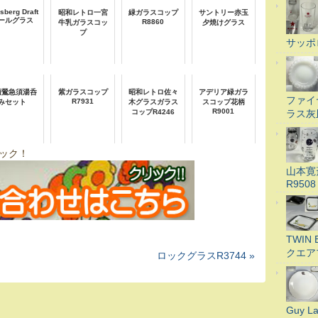
lsberg Draft
昭和レトロ一宮
緑ガラスコップ
サントリー赤玉
ールグラス
R8860
牛乳ガラスコッ
夕焼けグラス
プ
サッポ
須鶯急須湯呑
紫ガラスコップ
昭和レトロ佐々
アデリア緑ガラ
ファイ
R7931
みセット
木グラスガラス
スコップ花柄
R9001
ラス灰
コップR4246
ック！
山本寛
R9508
TWI
クエア
ロックグラスR3744 »
Guy 