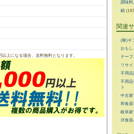
調味料
鍋
(193
関連
(株)
おもし
00円以上になる場合、送料無料となります。
テーブ
リサイ
不用品
不用品
ト
中古家
和食器
岐阜家
洋食器