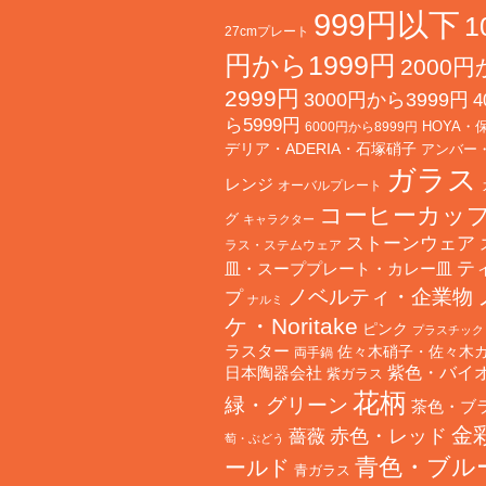
999円以下
1
27cmプレート
円から1999円
2000
2999円
3000円から3999円
4
ら5999円
HOYA・
6000円から8999円
デリア・ADERIA・石塚硝子
アンバー
ガラス
レンジ
オーバルプレート
コーヒーカッ
グ
キャラクター
ストーンウェア
ラス・ステムウェア
テ
皿・スーププレート・カレー皿
ノベルティ・企業物
プ
ナルミ
ケ・Noritake
ピンク
プラスチック
ラスター
佐々木硝子・佐々木
両手鍋
日本陶器会社
紫色・バイ
紫ガラス
花柄
緑・グリーン
茶色・ブ
金
赤色・レッド
薔薇
萄・ぶどう
青色・ブル
ールド
青ガラス