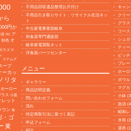
000
不用品回収遺品整理お片付け
キャン
不用品引き取りサイト：リサイクル生活ネッ
クリー
円から
ト
グラス
000円か
中古家電事業部岐阜
コース
保谷
ア
RC
和食器専門通販部
シュガ
オ
・飴色
岐阜家電買取ネット
ティー
ガラスマ
洋食器パーツセンター
ピッチ
プ
ステムグ
プレー
スープ
メニュー
ホーロ
ィーカッ
ノリタ
ボウル
ギャラリー
マグカ
ホーロー
商品説明定義
ガラス
小皿
小鉢
(3
問い合わせフォーム
オレット
急須
(4
流れ
ラウン
葡
昭和レ
特定商取引法に基づく表記
彩・ゴ
水筒
(2
申込フォーム
ー
黄
湯呑
(1
紹介