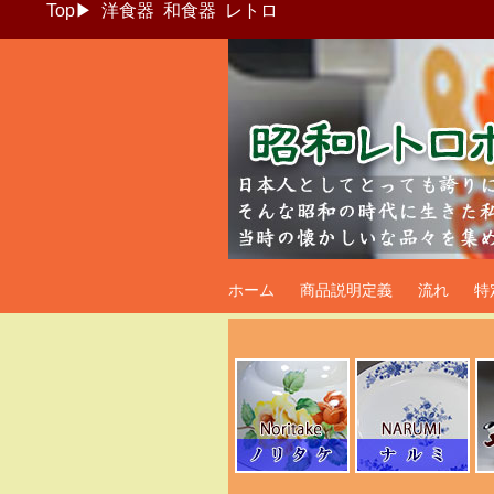
Top
▶
洋食器
和食器
レトロ
昭和レトロポッ
ホーム
商品説明定義
流れ
特