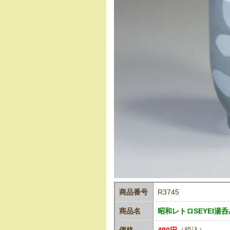
商品番号
R3745
商品名
昭和レトロSEYEI湯呑
価格
490円
（税込）