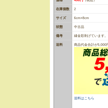
在庫個数
2
サイズ
6cm×8cm
状態
中古品
備考
縁金彩剥げています。
送料
商品代金合計が5,0
送料はこちら