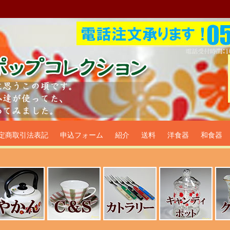
プ食器生活雑貨通販＠フリマー
定商取引法表記
申込フォーム
紹介
送料
洋食器
和食器