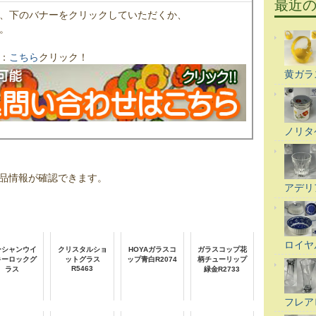
最近
、下のバナーをクリックしていただくか、
。
：
こちら
クリック！
黄ガラ
ノリタ
品情報が確認できます。
アデリ
ロイヤ
ーシャンウイ
クリスタルショ
HOYAガラスコ
ガラスコップ花
キーロックグ
ットグラス
ップ青白R2074
柄チューリップ
R5463
ラス
緑金R2733
フレア