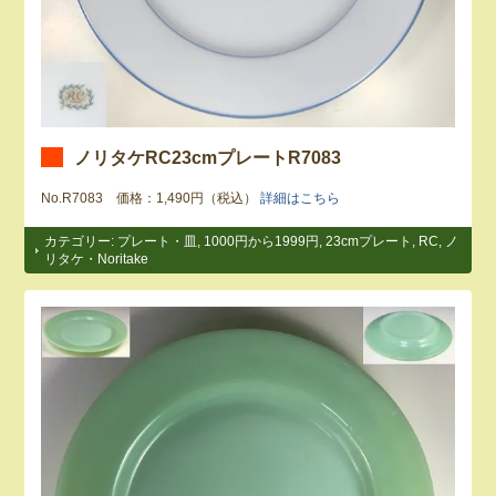
ノリタケRC23cmプレートR7083
No.R7083 価格：1,490円（税込）
詳細はこちら
カテゴリー:
プレート・皿
,
1000円から1999円
,
23cmプレート
,
RC
,
ノ
リタケ・Noritake