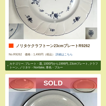
ノリタケクラフトーン23cmプレートR9262
No.R9262 価格：1,490円（税込）
詳細はこちら
カテゴリー:
プレート・皿
,
1000円から1999円
,
23cmプレート
,
クラフ
トーン
,
ノリタケ・Noritake
,
青色・ブルー
SOLD