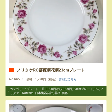
ノリタケRC薔薇柄花柄23cmプレート
No.R6583 価格：1,990円（税込）
詳細はこちら
カテゴリー:
プレート・皿
,
1000円から1999円
,
23cmプレート
,
RC
,
ノ
リタケ・Noritake
,
日本陶器会社
,
花柄
,
薔薇