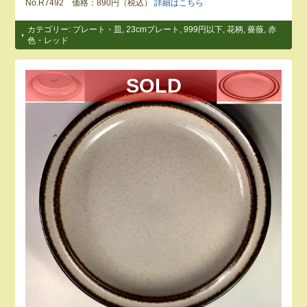
No.R7492 価格：890円（税込）
詳細はこちら
カテゴリー:
プレート・皿
,
23cmプレート
,
999円以下
,
花柄
,
薔薇
,
赤
色・レッド
SOLD