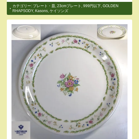
カテゴリー:
プレート・皿
,
23cmプレート
,
999円以下
,
GOLDEN
RHAPSODY
,
Kasons
,
ケイソンズ