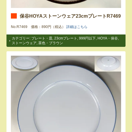
保谷HOYAストーンウェア23cmプレートR7469
No.R7469 価格：890円（税込）
詳細はこちら
カテゴリー:
プレート・皿
,
23cmプレート
,
999円以下
,
HOYA・保谷
,
ストーンウェア
,
茶色・ブラウン