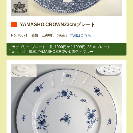
YAMASHO.CROWN23cmプレート
No.R8671 価格：1,990円（税込）
詳細はこちら
カテゴリー:
プレート・皿
,
1000円から1999円
,
23cmプレート
,
windmill・風車
,
YAMASHO.CROWN
,
青色・ブルー