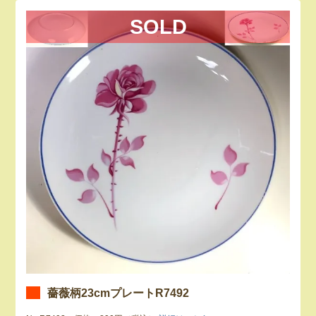
SOLD
薔薇柄23cmプレートR7492