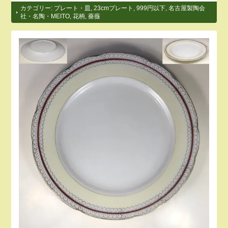
カテゴリー:
プレート・皿
,
23cmプレート
,
999円以下
,
名古屋製陶会
社・名陶・MEITO
,
花柄
,
薔薇