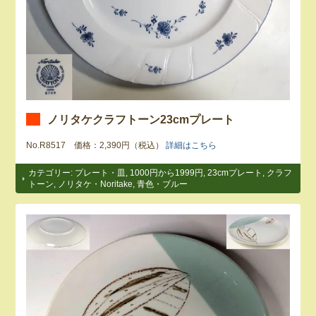
ノリタケクラフトーン23cmプレート
No.R8517 価格：2,390円（税込）
詳細はこちら
カテゴリー:
プレート・皿
,
1000円から1999円
,
23cmプレート
,
クラフ
トーン
,
ノリタケ・Noritake
,
青色・ブルー