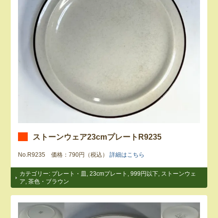
ストーンウェア23cmプレートR9235
No.R9235 価格：790円（税込）
詳細はこちら
カテゴリー:
プレート・皿
,
23cmプレート
,
999円以下
,
ストーンウェ
ア
,
茶色・ブラウン