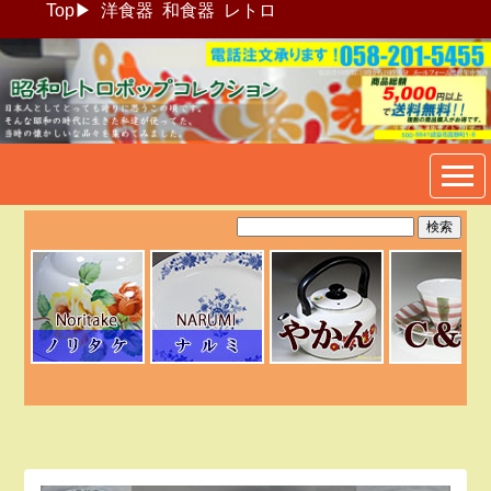
Top
▶
洋食器
和食器
レトロ
昭和レトロポップ食器生活雑
貨通販＠フリマート