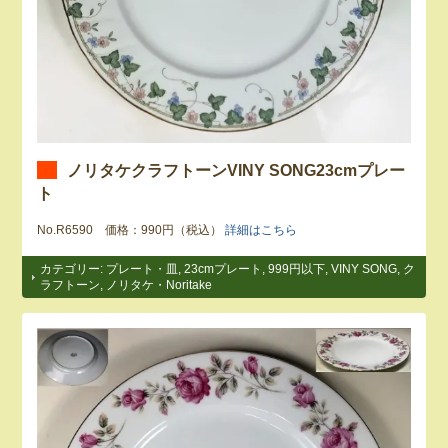
ノリタケクラフトーンVINY SONG23cmプレー
ト
No.R6590 価格：990円（税込）
詳細はこちら
カテゴリー:
プレート・皿
,
23cmプレート
,
999円以下
,
VINY SONG
,
ク
ラフトーン
,
ノリタケ・Noritake