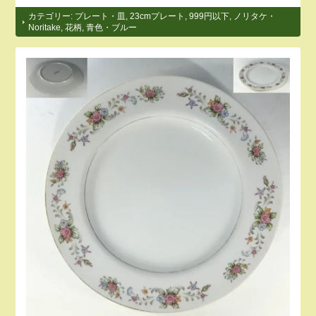
カテゴリー:
プレート・皿
,
23cmプレート
,
999円以下
,
ノリタケ・
Noritake
,
花柄
,
青色・ブルー