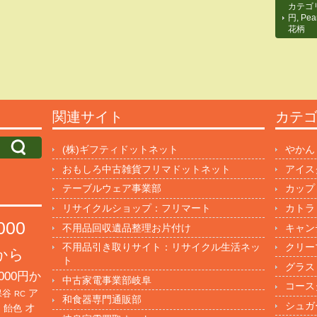
カテゴ
円
,
Pea
花柄
関連サイト
カテ
(株)ギフティドットネット
やかん
おもしろ中古雑貨フリマドットネット
アイス
テーブルウェア事業部
カップ
リサイクルショップ：フリマート
カトラ
000
不用品回収遺品整理お片付け
キャン
不用品引き取りサイト：リサイクル生活ネッ
クリー
円から
ト
グラス
000円か
中古家電事業部岐阜
コース
保谷
ア
RC
和食器専門通販部
シュガ
オ
・飴色