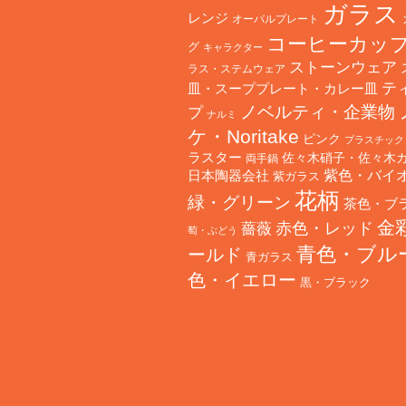
ガラス
レンジ
オーバルプレート
コーヒーカッ
グ
キャラクター
ストーンウェア
ラス・ステムウェア
テ
皿・スーププレート・カレー皿
ノベルティ・企業物
プ
ナルミ
ケ・Noritake
ピンク
プラスチック
ラスター
佐々木硝子・佐々木
両手鍋
日本陶器会社
紫色・バイ
紫ガラス
花柄
緑・グリーン
茶色・ブ
金
赤色・レッド
薔薇
萄・ぶどう
青色・ブル
ールド
青ガラス
色・イエロー
黒・ブラック