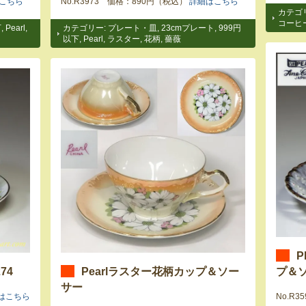
こちら
No.R3973 価格：890円（税込）
詳細はこちら
カテゴ
コーヒ
下
,
Pearl
,
カテゴリー:
プレート・皿
,
23cmプレート
,
999円
以下
,
Pearl
,
ラスター
,
花柄
,
薔薇
74
Pearlラスター花柄カップ＆ソー
プ＆
サー
はこちら
No.R