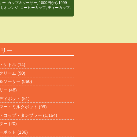
リー:
カップ＆ソーサー
,
1000円から1999
rl
,
オレンジ
,
コーヒーカップ
,
ティーカップ
,
ゴリー
・ケトル
(14)
クリーム
(90)
＆ソーサー
(860)
リー
(48)
ディポット
(51)
マー・ミルクポット
(99)
・コップ・タンブラー
(1,154)
ター
(20)
ーポット
(136)