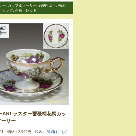
リー:
カップ＆ソーサー
,
999円以下
,
Pearl
,
ーカップ
,
赤色・レッド
PEARLラスター薔薇柄花柄カッ
ソーサー
3591 価格：2,990円（税込）
詳細はこちら