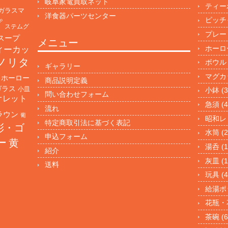
岐阜家電買取ネット
ティー
ガラスマ
洋食器パーツセンター
ピッチ
プ
ステムグ
プレー
スープ
メニュー
ホーロ
ィーカッ
ノリタ
ボウル
ギャラリー
マグカ
ホーロー
商品説明定義
ガラス
小皿
小鉢
(3
問い合わせフォーム
オレット
急須
(4
流れ
ラウン
葡
昭和レ
特定商取引法に基づく表記
彩・ゴ
水筒
(2
申込フォーム
ー
黄
湯呑
(1
紹介
灰皿
(1
送料
玩具
(4
給湯ポ
花瓶・
茶碗
(6