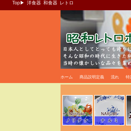
Top
▶
洋食器
和食器
レトロ
昭和レトロポッ
ホーム
商品説明定義
流れ
特