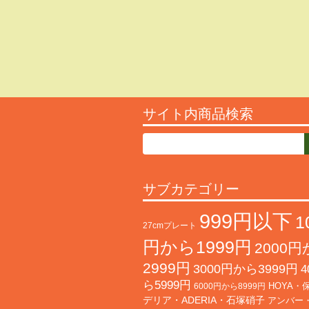
サイト内商品検索
サブカテゴリー
999円以下
1
27cmプレート
円から1999円
2000
2999円
3000円から3999円
4
ら5999円
HOYA・
6000円から8999円
デリア・ADERIA・石塚硝子
アンバー