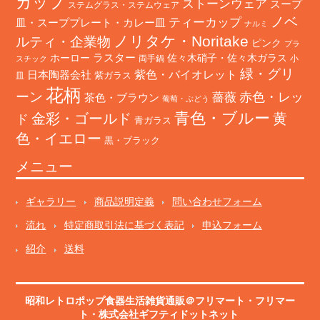
カップ
ストーンウェア
スープ
ステムグラス・ステムウェア
ノベ
ティーカップ
皿・スーププレート・カレー皿
ナルミ
ノリタケ・Noritake
ルティ・企業物
ピンク
プラ
ホーロー
ラスター
佐々木硝子・佐々木ガラス
両手鍋
小
スチック
緑・グリ
日本陶器会社
紫色・バイオレット
紫ガラス
皿
花柄
ーン
赤色・レッ
薔薇
茶色・ブラウン
葡萄・ぶどう
青色・ブルー
金彩・ゴールド
黄
ド
青ガラス
色・イエロー
黒・ブラック
メニュー
ギャラリー
商品説明定義
問い合わせフォーム
流れ
特定商取引法に基づく表記
申込フォーム
紹介
送料
昭和レトロポップ食器生活雑貨通販＠フリマート
・
フリマー
ト
・株式会社ギフティドットネット