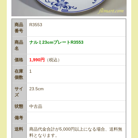
商品
R3553
番号
商品
ナルミ23cmプレートR3553
名
価格
1,990円
（税込）
在庫
1
個数
サイ
23.5cm
ズ
状態
中古品
備考
送料
商品代金合計が5,000円以上になる場合、送料無
料となります。