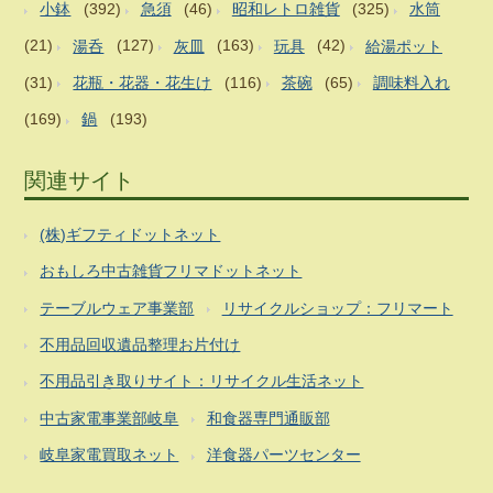
小鉢
(392)
急須
(46)
昭和レトロ雑貨
(325)
水筒
(21)
湯呑
(127)
灰皿
(163)
玩具
(42)
給湯ポット
(31)
花瓶・花器・花生け
(116)
茶碗
(65)
調味料入れ
(169)
鍋
(193)
関連サイト
(株)ギフティドットネット
おもしろ中古雑貨フリマドットネット
テーブルウェア事業部
リサイクルショップ：フリマート
不用品回収遺品整理お片付け
不用品引き取りサイト：リサイクル生活ネット
中古家電事業部岐阜
和食器専門通販部
岐阜家電買取ネット
洋食器パーツセンター