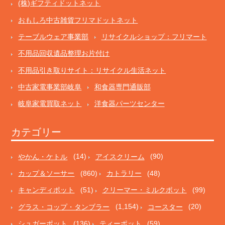
(株)ギフティドットネット
おもしろ中古雑貨フリマドットネット
テーブルウェア事業部
リサイクルショップ：フリマート
不用品回収遺品整理お片付け
不用品引き取りサイト：リサイクル生活ネット
中古家電事業部岐阜
和食器専門通販部
岐阜家電買取ネット
洋食器パーツセンター
カテゴリー
やかん・ケトル
(14)
アイスクリーム
(90)
カップ＆ソーサー
(860)
カトラリー
(48)
キャンディポット
(51)
クリーマー・ミルクポット
(99)
グラス・コップ・タンブラー
(1,154)
コースター
(20)
シュガーポット
(136)
ティーポット
(59)