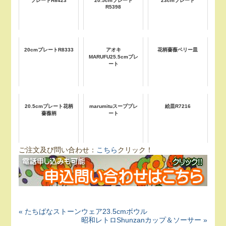
プレートR6423
20.5cmプレート
23cmプレート
R5398
20cmプレートR8333
アオキ
花柄薔薇ベリー皿
MARUFU25.5cmプレ
ート
20.5cmプレート花柄
marumituスーププレ
絵皿R7216
薔薇柄
ート
ご注文及び問い合わせ：
こちら
クリック！
« たちばなストーンウェア23.5cmボウル
昭和レトロShunzanカップ＆ソーサー »