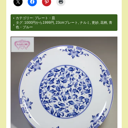
カテゴリー:
プレート・皿
タグ:
1000円から1999円
,
23cmプレート
,
ナルミ
,
更紗
,
花柄
,
青
色・ブルー