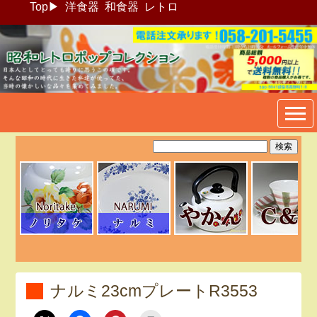
Top
▶
洋食器
和食器
レトロ
昭和レトロポップ食器生活雑
貨通販＠フリマート
ナルミ23cmプレートR3553