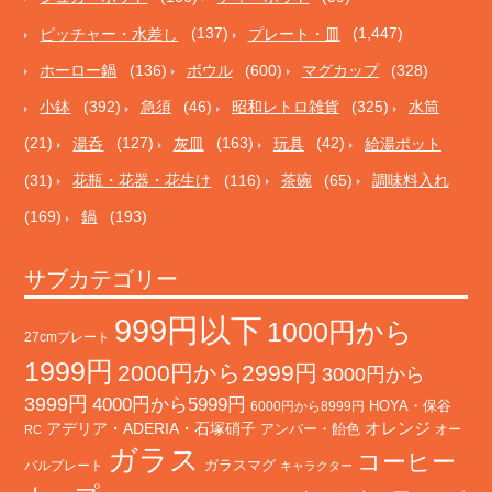
ピッチャー・水差し
(137)
プレート・皿
(1,447)
ホーロー鍋
(136)
ボウル
(600)
マグカップ
(328)
小鉢
(392)
急須
(46)
昭和レトロ雑貨
(325)
水筒
(21)
湯呑
(127)
灰皿
(163)
玩具
(42)
給湯ポット
(31)
花瓶・花器・花生け
(116)
茶碗
(65)
調味料入れ
(169)
鍋
(193)
サブカテゴリー
999円以下
1000円から
27cmプレート
1999円
2000円から2999円
3000円から
3999円
4000円から5999円
HOYA・保谷
6000円から8999円
オレンジ
アデリア・ADERIA・石塚硝子
アンバー・飴色
オー
RC
ガラス
コーヒー
バルプレート
ガラスマグ
キャラクター