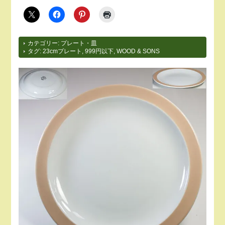
カテゴリー:
プレート・皿
タグ:
23cmプレート
,
999円以下
,
WOOD & SONS