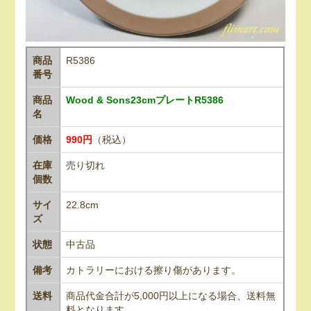
商品
R5386
番号
商品
Wood & Sons23cmプレートR5386
名
価格
990円
（税込）
在庫
売り切れ
個数
サイ
22.8cm
ズ
状態
中古品
備考
カトラリーにおける擦り傷があります。
送料
商品代金合計が5,000円以上になる場合、送料無
料となります。