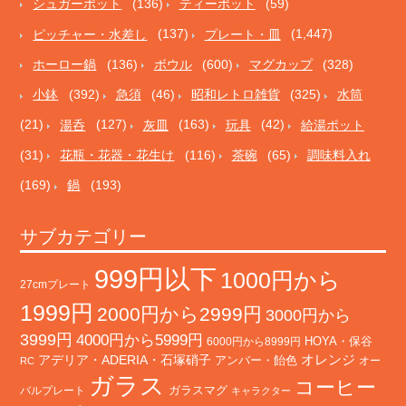
シュガーポット
(136)
ティーポット
(59)
ピッチャー・水差し
(137)
プレート・皿
(1,447)
ホーロー鍋
(136)
ボウル
(600)
マグカップ
(328)
小鉢
(392)
急須
(46)
昭和レトロ雑貨
(325)
水筒
(21)
湯呑
(127)
灰皿
(163)
玩具
(42)
給湯ポット
(31)
花瓶・花器・花生け
(116)
茶碗
(65)
調味料入れ
(169)
鍋
(193)
サブカテゴリー
999円以下
1000円から
27cmプレート
1999円
2000円から2999円
3000円から
3999円
4000円から5999円
HOYA・保谷
6000円から8999円
オレンジ
アデリア・ADERIA・石塚硝子
アンバー・飴色
オー
RC
ガラス
コーヒー
バルプレート
ガラスマグ
キャラクター