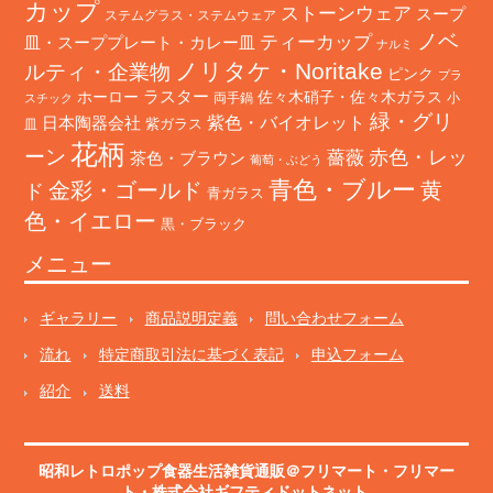
カップ
ストーンウェア
スープ
ステムグラス・ステムウェア
ノベ
ティーカップ
皿・スーププレート・カレー皿
ナルミ
ノリタケ・Noritake
ルティ・企業物
ピンク
プラ
ホーロー
ラスター
佐々木硝子・佐々木ガラス
両手鍋
小
スチック
緑・グリ
日本陶器会社
紫色・バイオレット
紫ガラス
皿
花柄
ーン
赤色・レッ
薔薇
茶色・ブラウン
葡萄・ぶどう
青色・ブルー
金彩・ゴールド
黄
ド
青ガラス
色・イエロー
黒・ブラック
メニュー
ギャラリー
商品説明定義
問い合わせフォーム
流れ
特定商取引法に基づく表記
申込フォーム
紹介
送料
昭和レトロポップ食器生活雑貨通販＠フリマート
・
フリマー
ト
・株式会社ギフティドットネット