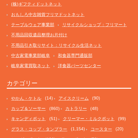
(株)ギフティドットネット
おもしろ中古雑貨フリマドットネット
テーブルウェア事業部
リサイクルショップ：フリマート
不用品回収遺品整理お片付け
不用品引き取りサイト：リサイクル生活ネット
中古家電事業部岐阜
和食器専門通販部
岐阜家電買取ネット
洋食器パーツセンター
カテゴリー
やかん・ケトル
(14)
アイスクリーム
(90)
カップ＆ソーサー
(860)
カトラリー
(48)
キャンディポット
(51)
クリーマー・ミルクポット
(99)
グラス・コップ・タンブラー
(1,154)
コースター
(20)