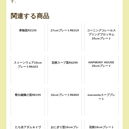
す。
関連する商品
果物皿R3155
27cmプレートR6319
コーニングコレールス
プリングブロッサム
25cmプレート
HAPMONY HOUSE
ストーンウェア19cm
花柄スープ皿R4299
26cmプレート
プレートR6423
青白磁鶴小皿R8195
16cmプレートR6869
marumituスーププレ
ート
たち吉アダム＆イヴ
おにぎり型16cmプレ
花柄18cmプレート