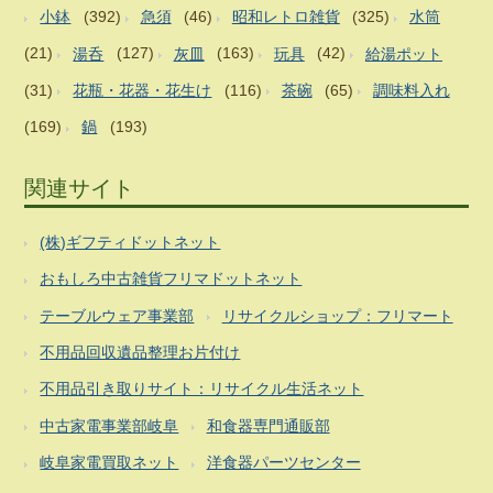
小鉢
(392)
急須
(46)
昭和レトロ雑貨
(325)
水筒
(21)
湯呑
(127)
灰皿
(163)
玩具
(42)
給湯ポット
(31)
花瓶・花器・花生け
(116)
茶碗
(65)
調味料入れ
(169)
鍋
(193)
関連サイト
(株)ギフティドットネット
おもしろ中古雑貨フリマドットネット
テーブルウェア事業部
リサイクルショップ：フリマート
不用品回収遺品整理お片付け
不用品引き取りサイト：リサイクル生活ネット
中古家電事業部岐阜
和食器専門通販部
岐阜家電買取ネット
洋食器パーツセンター