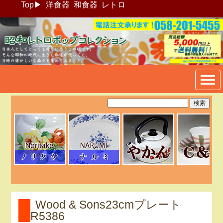
Top
▶
洋食器
和食器
レトロ
昭和レトロポップ食器生活雑
貨通販＠フリマート
Wood & Sons23cmプレート
R5386