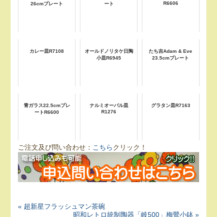
R6606
26cmプレート
ート
カレー皿R7108
オールドノリタケ日陶
たち吉Adam & Eve
小皿R6945
23.5cmプレート
青ガラス22.5cmプレ
ナルミオーバル皿
グラタン皿R7163
R1276
ートR6600
ご注文及び問い合わせ：
こちら
クリック！
« 超新星フラッシュマン茶碗
昭和レトロ統制陶器「岐500」梅鶯小鉢 »