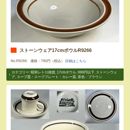
ストーンウェア17cmボウルR9266
No.R9266 価格：790円（税込）
詳細はこちら
カテゴリー:
昭和レトロ雑貨
,
17cmボウル
,
999円以下
,
ストーンウェ
ア
,
スープ皿・スーププレート・カレー皿
,
茶色・ブラウン