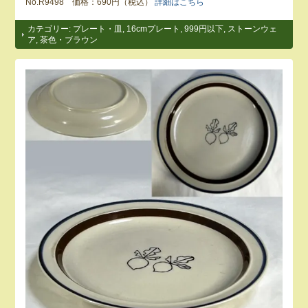
No.R9498 価格：690円（税込）
詳細はこちら
カテゴリー:
プレート・皿
,
16cmプレート
,
999円以下
,
ストーンウェ
ア
,
茶色・ブラウン