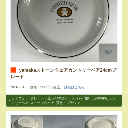
yamakaストーンウェアカントリーベア24cmプ
レート
No.R9313 価格：990円（税込）
詳細はこちら
カテゴリー:
プレート・皿
,
24cmプレート
,
999円以下
,
yamaka
,
カン
トリーベア
,
ストーンウェア
,
茶色・ブラウン