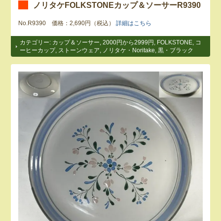
ノリタケFOLKSTONEカップ＆ソーサーR9390
No.R9390 価格：2,690円（税込）
詳細はこちら
カテゴリー:
カップ＆ソーサー
,
2000円から2999円
,
FOLKSTONE
,
コ
ーヒーカップ
,
ストーンウェア
,
ノリタケ・Noritake
,
黒・ブラック