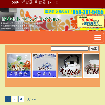
Top
▶
洋食器
和食器
レトロ
昭和レトロポップ食器生活雑
貨通販＠フリマート
1
2
3
次へ »