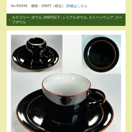
No.R9346 価格：690円（税込）
詳細はこちら
カテゴリー:
ボウル
,
999円以下
,
シリアルボウル
,
ストーンウェア
,
スー
プボウル