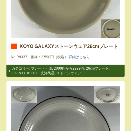
KOYO GALAXYストーンウェア26cmプレート
No.R9337 価格：2,590円（税込）
詳細はこちら
カテゴリー:
プレート・皿
,
2000円から2999円
,
26cmプレート
,
GALAXY
,
KOYO・光洋陶器
,
ストーンウェア