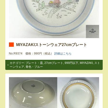
MIYAZAKIストーンウェア27cmプレート
No.R9374 価格：990円（税込）
詳細はこちら
カテゴリー:
プレート・皿
,
27cmプレート
,
999円以下
,
MIYAZAKI
,
スト
ーンウェア
,
青色・ブルー