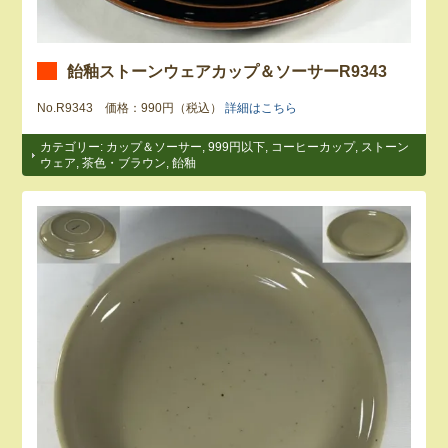
飴釉ストーンウェアカップ＆ソーサーR9343
No.R9343 価格：990円（税込）
詳細はこちら
カテゴリー:
カップ＆ソーサー
,
999円以下
,
コーヒーカップ
,
ストーン
ウェア
,
茶色・ブラウン
,
飴釉