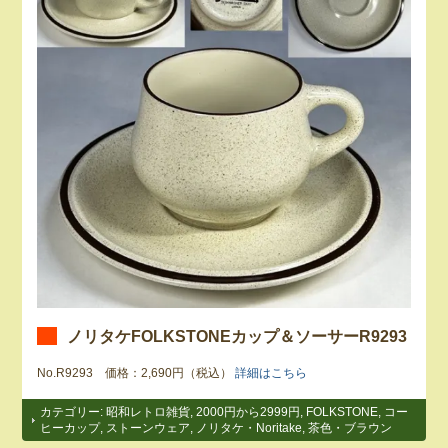
ノリタケFOLKSTONEカップ＆ソーサーR9293
No.R9293 価格：2,690円（税込）
詳細はこちら
カテゴリー:
昭和レトロ雑貨
,
2000円から2999円
,
FOLKSTONE
,
コー
ヒーカップ
,
ストーンウェア
,
ノリタケ・Noritake
,
茶色・ブラウン