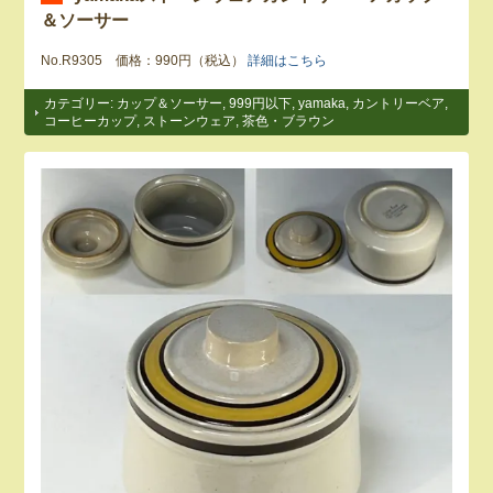
＆ソーサー
No.R9305 価格：990円（税込）
詳細はこちら
カテゴリー:
カップ＆ソーサー
,
999円以下
,
yamaka
,
カントリーベア
,
コーヒーカップ
,
ストーンウェア
,
茶色・ブラウン