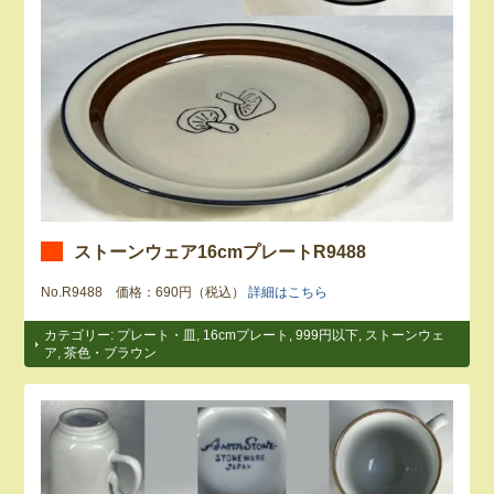
ストーンウェア16cmプレートR9488
No.R9488 価格：690円（税込）
詳細はこちら
カテゴリー:
プレート・皿
,
16cmプレート
,
999円以下
,
ストーンウェ
ア
,
茶色・ブラウン