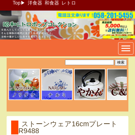
Top
▶
洋食器
和食器
レトロ
昭和レトロポップ食器生活雑
貨通販＠フリマート
ストーンウェア16cmプレート
R9488