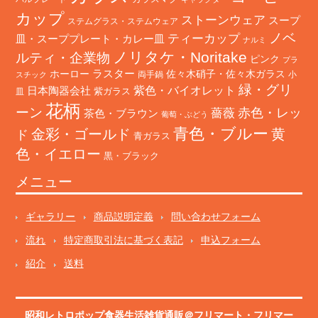
カップ
ストーンウェア
スープ
ステムグラス・ステムウェア
ノベ
ティーカップ
皿・スーププレート・カレー皿
ナルミ
ノリタケ・Noritake
ルティ・企業物
ピンク
プラ
ホーロー
ラスター
佐々木硝子・佐々木ガラス
両手鍋
小
スチック
緑・グリ
日本陶器会社
紫色・バイオレット
紫ガラス
皿
花柄
ーン
赤色・レッ
薔薇
茶色・ブラウン
葡萄・ぶどう
青色・ブルー
金彩・ゴールド
黄
ド
青ガラス
色・イエロー
黒・ブラック
メニュー
ギャラリー
商品説明定義
問い合わせフォーム
流れ
特定商取引法に基づく表記
申込フォーム
紹介
送料
昭和レトロポップ食器生活雑貨通販＠フリマート
・
フリマー