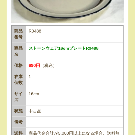
商品
R9488
番号
商品
ストーンウェア16cmプレートR9488
名
価格
690円
（税込）
在庫
1
個数
サイ
16cm
ズ
状態
中古品
備考
送料
商品代金合計が5,000円以上になる場合、送料無