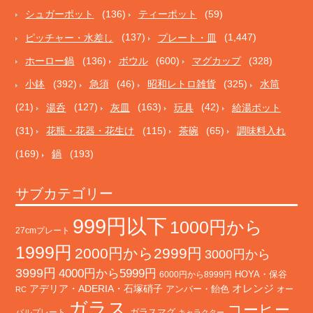
シュガーポット
(136)
ティーポット
(59)
ピッチャー・水差し
(137)
プレート・皿
(1,447)
ホーロー鍋
(136)
ボウル
(600)
マグカップ
(328)
小鉢
(392)
急須
(46)
昭和レトロ雑貨
(325)
水筒
(21)
湯呑
(127)
灰皿
(163)
玩具
(42)
給湯ポット
(31)
花瓶・花器・花生け
(115)
茶碗
(65)
調味料入れ
(169)
鍋
(193)
サブカテゴリー
999円以下
1000円から
27cmプレート
1999円
2000円から2999円
3000円から
3999円
4000円から5999円
HOYA・保谷
6000円から8999円
オレンジ
アデリア・ADERIA・石塚硝子
アンバー・飴色
オー
RC
ガラス
コーヒー
バルプレート
ガラスマグ
キャラクター