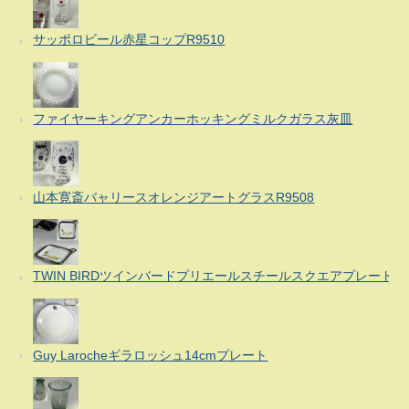
サッポロビール赤星コップR9510
ファイヤーキングアンカーホッキングミルクガラス灰皿
山本寛斎バャリースオレンジアートグラスR9508
TWIN BIRDツインバードプリエールスチールスクエアプレート
Guy Larocheギラロッシュ14cmプレート