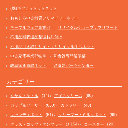
(株)ギフティドットネット
おもしろ中古雑貨フリマドットネット
テーブルウェア事業部
リサイクルショップ：フリマート
不用品回収遺品整理お片付け
不用品引き取りサイト：リサイクル生活ネット
中古家電事業部岐阜
和食器専門通販部
岐阜家電買取ネット
洋食器パーツセンター
カテゴリー
やかん・ケトル
(14)
アイスクリーム
(90)
カップ＆ソーサー
(860)
カトラリー
(48)
キャンディポット
(51)
クリーマー・ミルクポット
(99)
グラス・コップ・タンブラー
(1,154)
コースター
(20)