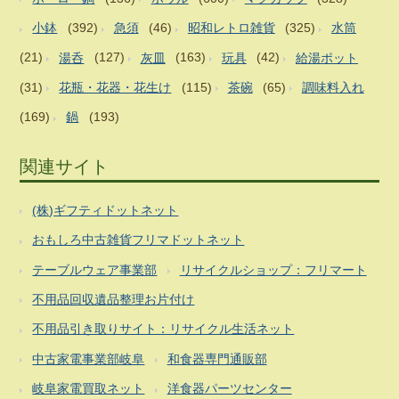
小鉢
(392)
急須
(46)
昭和レトロ雑貨
(325)
水筒
(21)
湯呑
(127)
灰皿
(163)
玩具
(42)
給湯ポット
(31)
花瓶・花器・花生け
(115)
茶碗
(65)
調味料入れ
(169)
鍋
(193)
関連サイト
(株)ギフティドットネット
おもしろ中古雑貨フリマドットネット
テーブルウェア事業部
リサイクルショップ：フリマート
不用品回収遺品整理お片付け
不用品引き取りサイト：リサイクル生活ネット
中古家電事業部岐阜
和食器専門通販部
岐阜家電買取ネット
洋食器パーツセンター