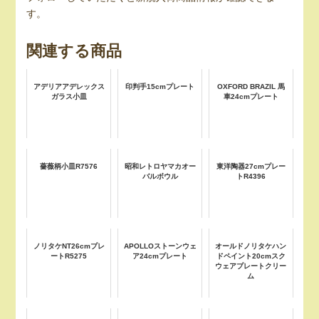
す。
関連する商品
アデリアアデレックス
印判手15cmプレート
OXFORD BRAZIL 馬
ガラス小皿
車24cmプレート
薔薇柄小皿R7576
昭和レトロヤマカオー
東洋陶器27cmプレー
バルボウル
トR4396
ノリタケNT26cmプレ
APOLLOストーンウェ
オールドノリタケハン
ートR5275
ア24cmプレート
ドペイント20cmスク
ウェアプレートクリー
ム