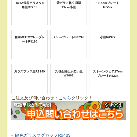
HOYA保谷クリスタル
紫ガラス帆立貝型
19.5cmプレート
R7237
角皿R7205
13cm小皿
名陶MEITO23cmプレ
23cmプレートR6734
小皿R6372
ートR8110
ガラスプレス皿R6849
九谷金彩山水図小皿
ストーンウェア27cm
W9662
プレートR8234
ご注文及び問い合わせ：
こちら
クリック！
« 飴色ガラスマグカップR9489