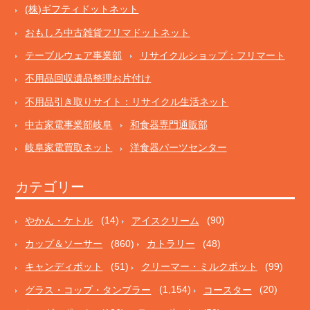
(株)ギフティドットネット
おもしろ中古雑貨フリマドットネット
テーブルウェア事業部
リサイクルショップ：フリマート
不用品回収遺品整理お片付け
不用品引き取りサイト：リサイクル生活ネット
中古家電事業部岐阜
和食器専門通販部
岐阜家電買取ネット
洋食器パーツセンター
カテゴリー
やかん・ケトル
(14)
アイスクリーム
(90)
カップ＆ソーサー
(860)
カトラリー
(48)
キャンディポット
(51)
クリーマー・ミルクポット
(99)
グラス・コップ・タンブラー
(1,154)
コースター
(20)