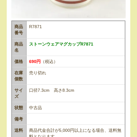
商品
R7871
番号
商品
ストーンウェアマグカップR7871
名
価格
690円
（税込）
在庫
売り切れ
個数
サイ
口径7.3cm 高さ8.3cm
ズ
状態
中古品
備考
送料
商品代金合計が5,000円以上になる場合、送料無
料となります。