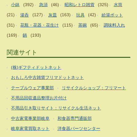
小鉢
(392)
急須
(46)
昭和レトロ雑貨
(325)
水筒
(21)
湯呑
(127)
灰皿
(163)
玩具
(42)
給湯ポット
(31)
花瓶・花器・花生け
(115)
茶碗
(65)
調味料入れ
(169)
鍋
(193)
関連サイト
(株)ギフティドットネット
おもしろ中古雑貨フリマドットネット
テーブルウェア事業部
リサイクルショップ：フリマート
不用品回収遺品整理お片付け
不用品引き取りサイト：リサイクル生活ネット
中古家電事業部岐阜
和食器専門通販部
岐阜家電買取ネット
洋食器パーツセンター