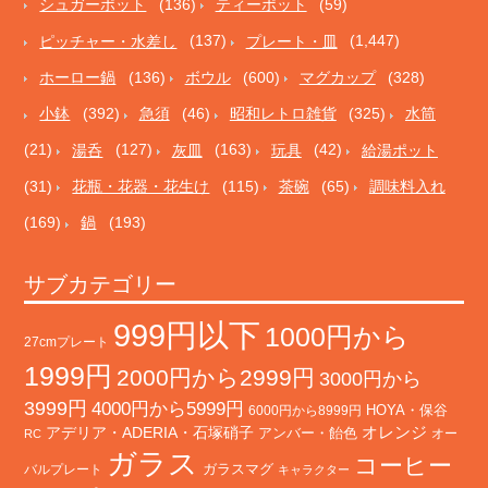
シュガーポット
(136)
ティーポット
(59)
ピッチャー・水差し
(137)
プレート・皿
(1,447)
ホーロー鍋
(136)
ボウル
(600)
マグカップ
(328)
小鉢
(392)
急須
(46)
昭和レトロ雑貨
(325)
水筒
(21)
湯呑
(127)
灰皿
(163)
玩具
(42)
給湯ポット
(31)
花瓶・花器・花生け
(115)
茶碗
(65)
調味料入れ
(169)
鍋
(193)
サブカテゴリー
999円以下
1000円から
27cmプレート
1999円
2000円から2999円
3000円から
3999円
4000円から5999円
HOYA・保谷
6000円から8999円
オレンジ
アデリア・ADERIA・石塚硝子
アンバー・飴色
オー
RC
ガラス
コーヒー
バルプレート
ガラスマグ
キャラクター