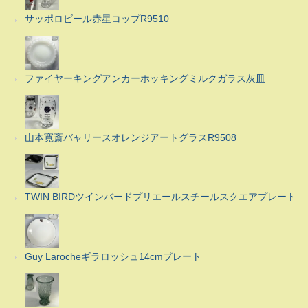
サッポロビール赤星コップR9510
ファイヤーキングアンカーホッキングミルクガラス灰皿
山本寛斎バャリースオレンジアートグラスR9508
TWIN BIRDツインバードプリエールスチールスクエアプレート
Guy Larocheギラロッシュ14cmプレート