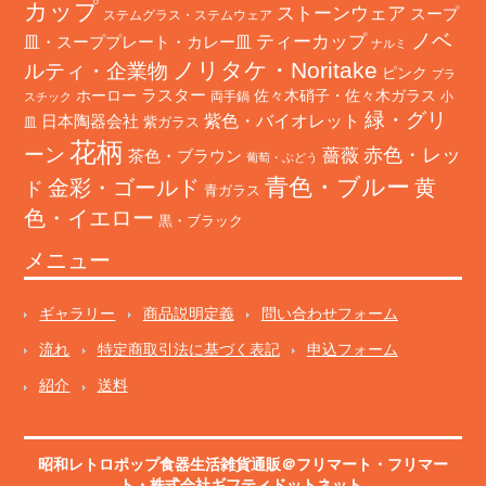
カップ
ストーンウェア
スープ
ステムグラス・ステムウェア
ノベ
ティーカップ
皿・スーププレート・カレー皿
ナルミ
ノリタケ・Noritake
ルティ・企業物
ピンク
プラ
ホーロー
ラスター
佐々木硝子・佐々木ガラス
両手鍋
小
スチック
緑・グリ
日本陶器会社
紫色・バイオレット
紫ガラス
皿
花柄
ーン
赤色・レッ
薔薇
茶色・ブラウン
葡萄・ぶどう
青色・ブルー
金彩・ゴールド
黄
ド
青ガラス
色・イエロー
黒・ブラック
メニュー
ギャラリー
商品説明定義
問い合わせフォーム
流れ
特定商取引法に基づく表記
申込フォーム
紹介
送料
昭和レトロポップ食器生活雑貨通販＠フリマート
・
フリマー
ト
・株式会社ギフティドットネット