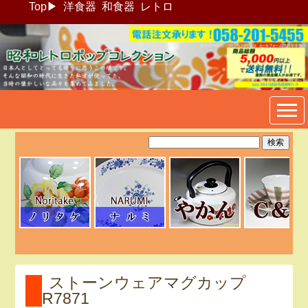
Top
▶
洋食器
和食器
レトロ
昭和レトロポップ食器生活雑
貨通販＠フリマート
ストーンウェアマグカップ
R7871