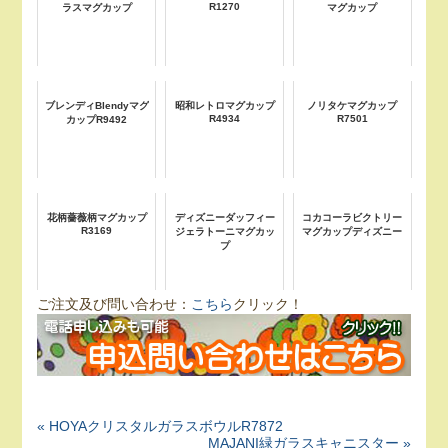
R1270
ラスマグカップ
マグカップ
ブレンディBlendyマグ
昭和レトロマグカップ
ノリタケマグカップ
R4934
R7501
カップR9492
花柄薔薇柄マグカップ
ディズニーダッフィー
コカコーラビクトリー
R3169
ジェラトーニマグカッ
マグカップディズニー
プ
ご注文及び問い合わせ：
こちら
クリック！
« HOYAクリスタルガラスボウルR7872
MAJANI緑ガラスキャニスター »