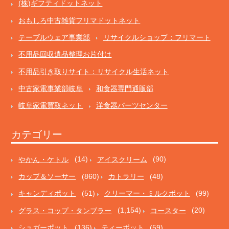
(株)ギフティドットネット
おもしろ中古雑貨フリマドットネット
テーブルウェア事業部
リサイクルショップ：フリマート
不用品回収遺品整理お片付け
不用品引き取りサイト：リサイクル生活ネット
中古家電事業部岐阜
和食器専門通販部
岐阜家電買取ネット
洋食器パーツセンター
カテゴリー
やかん・ケトル
(14)
アイスクリーム
(90)
カップ＆ソーサー
(860)
カトラリー
(48)
キャンディポット
(51)
クリーマー・ミルクポット
(99)
グラス・コップ・タンブラー
(1,154)
コースター
(20)
シュガーポット
(136)
ティーポット
(59)