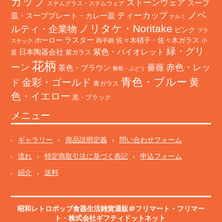
カップ
ストーンウェア
スープ
ステムグラス・ステムウェア
ノベ
ティーカップ
皿・スーププレート・カレー皿
ナルミ
ノリタケ・Noritake
ルティ・企業物
ピンク
プラ
ホーロー
ラスター
佐々木硝子・佐々木ガラス
両手鍋
小
スチック
緑・グリ
日本陶器会社
紫色・バイオレット
紫ガラス
皿
花柄
ーン
赤色・レッ
薔薇
茶色・ブラウン
葡萄・ぶどう
青色・ブルー
金彩・ゴールド
黄
ド
青ガラス
色・イエロー
黒・ブラック
メニュー
ギャラリー
商品説明定義
問い合わせフォーム
流れ
特定商取引法に基づく表記
申込フォーム
紹介
送料
昭和レトロポップ食器生活雑貨通販＠フリマート
・
フリマー
ト
・株式会社ギフティドットネット