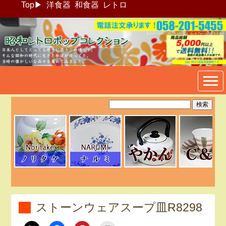
Top
▶
洋食器
和食器
レトロ
昭和レトロポップ食器生活雑
貨通販＠フリマート
ストーンウェアスープ皿R8298