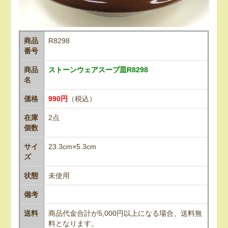
商品
R8298
番号
商品
ストーンウェアスープ皿R8298
名
価格
990円
（税込）
在庫
2点
個数
サイ
23.3cm×5.3cm
ズ
状態
未使用
備考
送料
商品代金合計が5,000円以上になる場合、送料無
料となります。