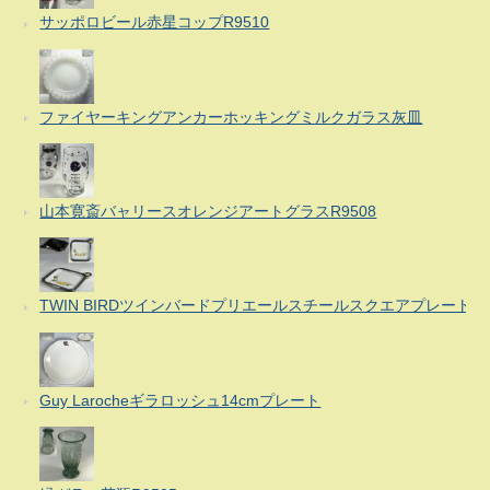
サッポロビール赤星コップR9510
ファイヤーキングアンカーホッキングミルクガラス灰皿
山本寛斎バャリースオレンジアートグラスR9508
TWIN BIRDツインバードプリエールスチールスクエアプレート
Guy Larocheギラロッシュ14cmプレート