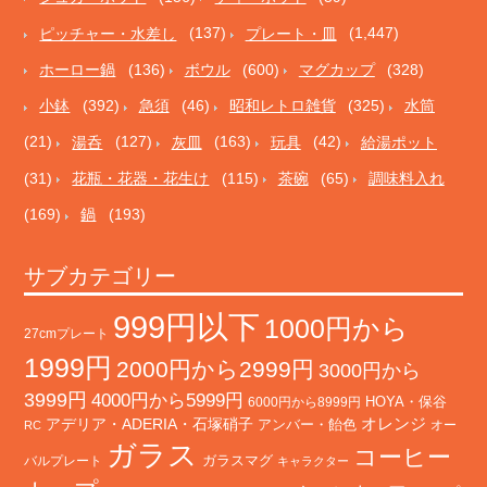
ピッチャー・水差し
(137)
プレート・皿
(1,447)
ホーロー鍋
(136)
ボウル
(600)
マグカップ
(328)
小鉢
(392)
急須
(46)
昭和レトロ雑貨
(325)
水筒
(21)
湯呑
(127)
灰皿
(163)
玩具
(42)
給湯ポット
(31)
花瓶・花器・花生け
(115)
茶碗
(65)
調味料入れ
(169)
鍋
(193)
サブカテゴリー
999円以下
1000円から
27cmプレート
1999円
2000円から2999円
3000円から
3999円
4000円から5999円
HOYA・保谷
6000円から8999円
オレンジ
アデリア・ADERIA・石塚硝子
アンバー・飴色
オー
RC
ガラス
コーヒー
バルプレート
ガラスマグ
キャラクター