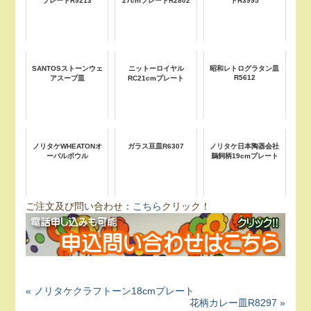
プレートR9213
27cmプレートR2802
トR3995
SANTOSストーンウェ
ニットーロイヤル
昭和レトログラタン皿
R5612
アスープ皿
RC21cmプレート
ノリタケWHEATONオ
ガラス豆皿R6307
ノリタケ日本陶器会社
ーバルボウル
鵜飼柄19cmプレート
ご注文及び問い合わせ：
こちら
クリック！
« ノリタケクラフトーン18cmプレート
花柄カレー皿R8297 »