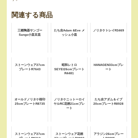
関連する商品
三郷陶器サンゴー
たち吉Adam &Eve メ
ノリタケトレイR3469
Sango小皿豆皿
ッシュ小皿
ストーンウェア27cm
昭和レトロ
HANAGEN33cmプレ
プレートR7643
SEYEI26cmプレート
ート
R4481
オールドノリタケ桜印
ノリタケニットーロイ
たち吉アダム＆イブ
25cmプレートR8735
ヤルRC花柄21cmプレ
20cmプレートR8928
ート
ストーンウェア27cm
ストーンウェア花柄
アラジン26cmプレー