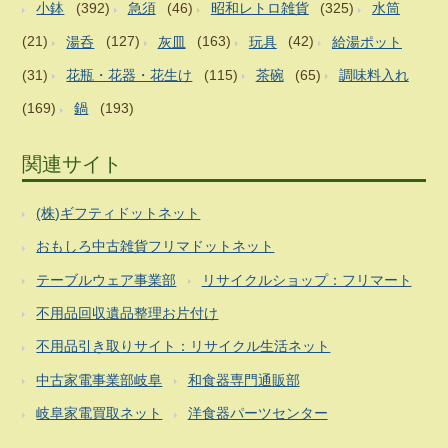
小鉢
(392)
急須
(46)
昭和レトロ雑貨
(325)
水筒
(21)
湯呑
(127)
灰皿
(163)
玩具
(42)
給湯ポット
(31)
花瓶・花器・花生け
(115)
茶碗
(65)
調味料入れ
(169)
鍋
(193)
関連サイト
(株)ギフティドットネット
おもしろ中古雑貨フリマドットネット
テーブルウェア事業部
リサイクルショップ：フリマート
不用品回収遺品整理お片付け
不用品引き取りサイト：リサイクル生活ネット
中古家電事業部岐阜
和食器専門通販部
岐阜家電買取ネット
洋食器パーツセンター