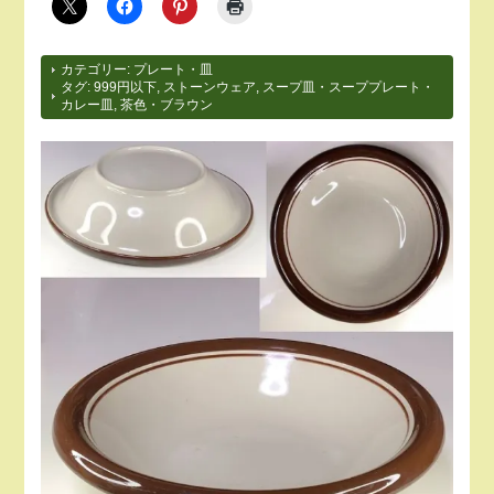
カテゴリー:
プレート・皿
タグ:
999円以下
,
ストーンウェア
,
スープ皿・スーププレート・
カレー皿
,
茶色・ブラウン