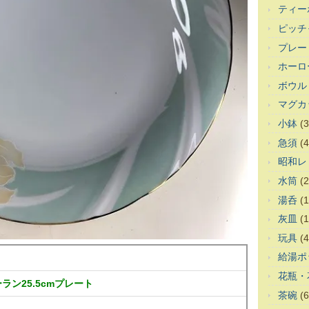
ティー
ピッチ
プレー
ホーロ
ボウル
マグカ
小鉢
(3
急須
(4
昭和レ
水筒
(2
湯呑
(1
灰皿
(1
玩具
(4
給湯ポ
花瓶・
ラン25.5cmプレート
茶碗
(6