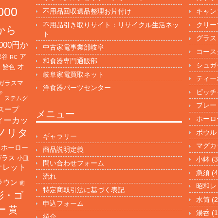
000
不用品回収遺品整理お片付け
キャン
不用品引き取りサイト：リサイクル生活ネッ
クリー
円から
ト
グラス
000円か
中古家電事業部岐阜
コース
保谷
ア
RC
和食器専門通販部
シュガ
オ
・飴色
岐阜家電買取ネット
ティー
ガラスマ
洋食器パーツセンター
ピッチ
プ
ステムグ
プレー
スープ
メニュー
ホーロ
ィーカッ
ノリタ
ボウル
ギャラリー
マグカ
ホーロー
商品説明定義
ガラス
小皿
小鉢
(3
問い合わせフォーム
オレット
急須
(4
流れ
ラウン
葡
昭和レ
特定商取引法に基づく表記
彩・ゴ
水筒
(2
申込フォーム
ー
黄
湯呑
(1
紹介