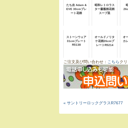
たち吉 Adam &
昭和レトロラス
EVE 30cmプレ
ター薔薇柄花柄
2
ート花柄
スープ皿
ストーンウェア
オールドノリタ
オ
31cmプレート
ケ花柄26cmプ
カ
R5138
レートR5214
ご注文及び問い合わせ：
こちら
クリ
« サントリーロックグラスR7677