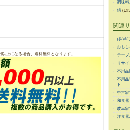
調味料
鍋
(193
関連
(株)
おもし
00円以上になる場合、送料無料となります。
テーブ
リサイ
不用品
不用品
ト
中古家
和食器
岐阜家
洋食器