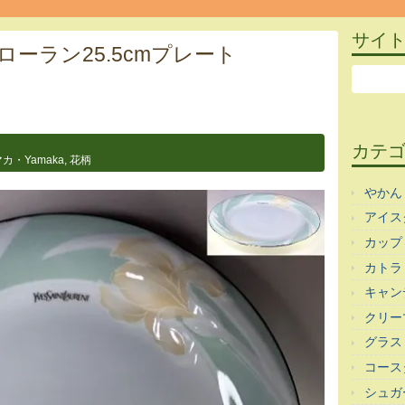
サイ
ローラン25.5cmプレート
カテ
カ・Yamaka
,
花柄
やかん
アイス
カップ
カトラ
キャン
クリー
グラス
コース
シュガ