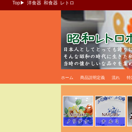
Top
▶
洋食器
和食器
レトロ
昭和レトロポッ
ホーム
商品説明定義
流れ
特