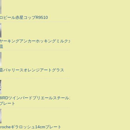
ロビール赤星コップR9510
ヤーキングアンカーホッキングミルクガ
皿
斎バャリースオレンジアートグラス
N BIRDツインバードプリエールスチールス
プレート
Larocheギラロッシュ14cmプレート