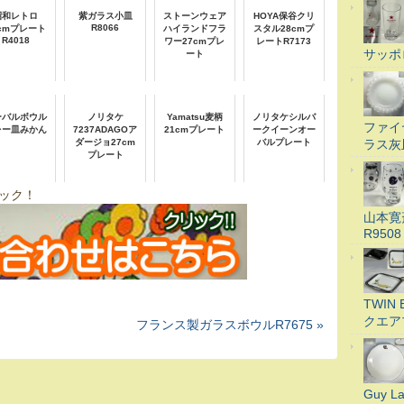
昭和レトロ
紫ガラス小皿
ストーンウェア
HOYA保谷クリ
R8066
6cmプレート
ハイランドフラ
スタル28cmプ
R4018
ワー27cmプレ
レートR7173
サッポ
ート
ーバルボウル
ノリタケ
Yamatsu麦柄
ノリタケシルバ
ファイ
レー皿みかん
7237ADAGOア
21cmプレート
ークイーンオー
ラス灰
ダージョ27cm
バルプレート
プレート
ック！
山本寛
R9508
TWI
クエア
フランス製ガラスボウルR7675 »
Guy 