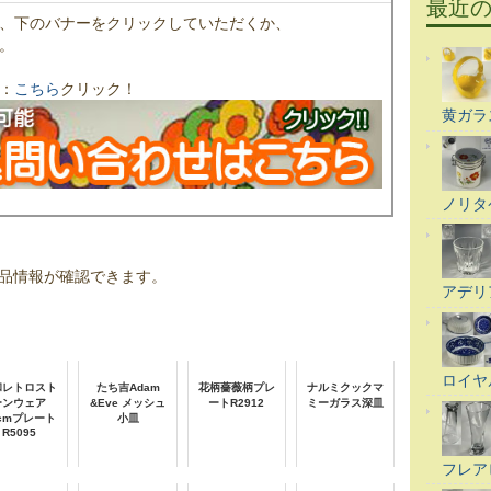
最近
、下のバナーをクリックしていただくか、
。
：
こちら
クリック！
黄ガラ
ノリタ
品情報が確認できます。
アデリ
ロイヤ
和レトロスト
たち吉Adam
花柄薔薇柄プレ
ナルミクックマ
ーンウェア
&Eve メッシュ
ートR2912
ミーガラス深皿
7cmプレート
小皿
R5095
フレア