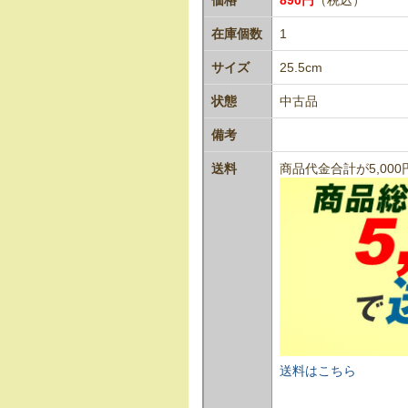
在庫個数
1
サイズ
25.5cm
状態
中古品
備考
送料
商品代金合計が5,0
送料はこちら