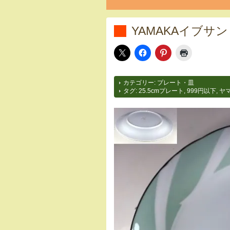
YAMAKAイブサン
カテゴリー:
プレート・皿
タグ:
25.5cmプレート
,
999円以下
,
ヤマ