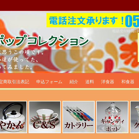
プ食器生活雑貨通販＠フリマー
定商取引法表記
申込フォーム
紹介
送料
洋食器
和食器