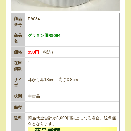
商品
R9084
番号
商品
グラタン皿R9084
名
価格
590円
（税込）
在庫
1
個数
サイ
耳から耳18cm 高さ3.8cm
ズ
状態
中古品
備考
送料
商品代金合計が5,000円以上になる場合、送料無
料となります。