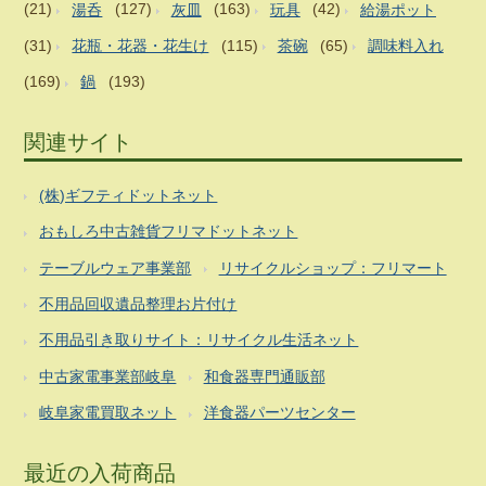
(21)
湯呑
(127)
灰皿
(163)
玩具
(42)
給湯ポット
(31)
花瓶・花器・花生け
(115)
茶碗
(65)
調味料入れ
(169)
鍋
(193)
関連サイト
(株)ギフティドットネット
おもしろ中古雑貨フリマドットネット
テーブルウェア事業部
リサイクルショップ：フリマート
不用品回収遺品整理お片付け
不用品引き取りサイト：リサイクル生活ネット
中古家電事業部岐阜
和食器専門通販部
岐阜家電買取ネット
洋食器パーツセンター
最近の入荷商品