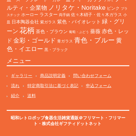
ノリタケ・Noritake
ルティ・企業物
ピンク
プラ
ホーロー
ラスター
佐々木硝子・佐々木ガラス
両手鍋
小
スチック
緑・グリ
日本陶器会社
紫色・バイオレット
紫ガラス
皿
花柄
ーン
赤色・レッ
薔薇
茶色・ブラウン
葡萄・ぶどう
青色・ブルー
金彩・ゴールド
黄
ド
青ガラス
色・イエロー
黒・ブラック
メニュー
ギャラリー
商品説明定義
問い合わせフォーム
流れ
特定商取引法に基づく表記
申込フォーム
紹介
送料
昭和レトロポップ食器生活雑貨通販＠フリマート
・
フリマー
ト
・株式会社ギフティドットネット