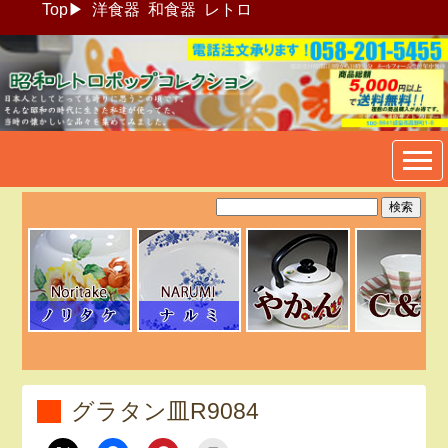
Top
▶
洋食器
和食器
レトロ
昭和レトロポップ食器生活雑
貨通販＠フリマート
グラタン皿R9084