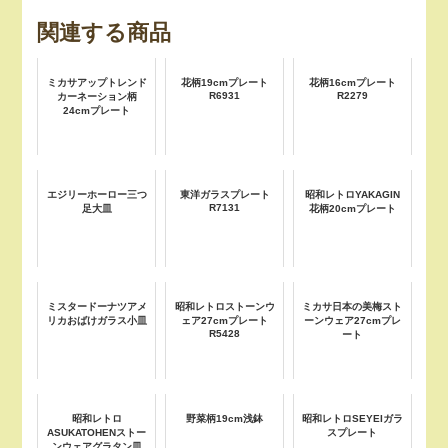
関連する商品
ミカサアップトレンド
花柄19cmプレート
花柄16cmプレート
R6931
R2279
カーネーション柄
24cmプレート
エジリーホーロー三つ
東洋ガラスプレート
昭和レトロYAKAGIN
R7131
足大皿
花柄20cmプレート
ミスタードーナツアメ
昭和レトロストーンウ
ミカサ日本の美梅スト
リカおばけガラス小皿
ェア27cmプレート
ーンウェア27cmプレ
R5428
ート
昭和レトロ
野菜柄19cm浅鉢
昭和レトロSEYEIガラ
ASUKATOHENストー
スプレート
ンウェアグラタン皿