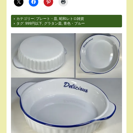
カテゴリー:
プレート・皿
,
昭和レトロ雑貨
タグ:
999円以下
,
グラタン皿
,
青色・ブルー