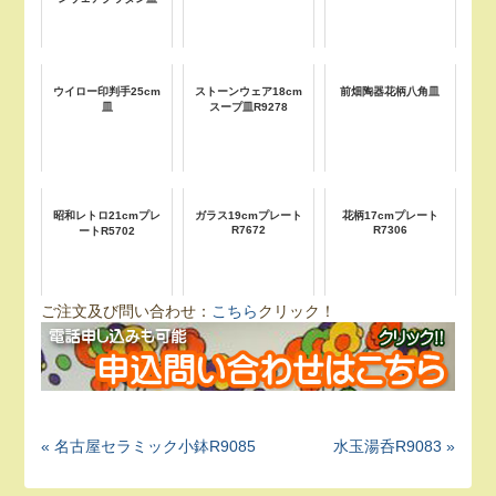
ウイロー印判手25cm
ストーンウェア18cm
前畑陶器花柄八角皿
皿
スープ皿R9278
昭和レトロ21cmプレ
ガラス19cmプレート
花柄17cmプレート
R7672
R7306
ートR5702
ご注文及び問い合わせ：
こちら
クリック！
« 名古屋セラミック小鉢R9085
水玉湯呑R9083 »