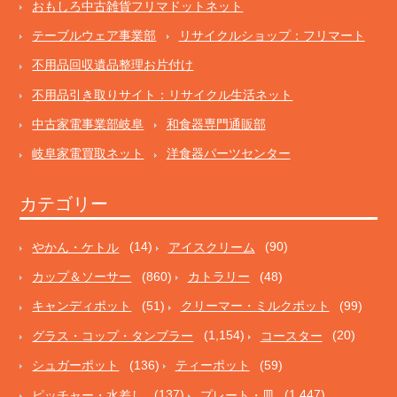
おもしろ中古雑貨フリマドットネット
テーブルウェア事業部
リサイクルショップ：フリマート
不用品回収遺品整理お片付け
不用品引き取りサイト：リサイクル生活ネット
中古家電事業部岐阜
和食器専門通販部
岐阜家電買取ネット
洋食器パーツセンター
カテゴリー
やかん・ケトル
(14)
アイスクリーム
(90)
カップ＆ソーサー
(860)
カトラリー
(48)
キャンディポット
(51)
クリーマー・ミルクポット
(99)
グラス・コップ・タンブラー
(1,154)
コースター
(20)
シュガーポット
(136)
ティーポット
(59)
ピッチャー・水差し
(137)
プレート・皿
(1,447)