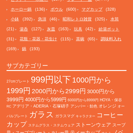
ホーロー鍋
(136)
ボウル
(600)
マグカップ
(328)
小鉢
(392)
急須
(46)
昭和レトロ雑貨
(325)
水筒
(21)
湯呑
(127)
灰皿
(163)
玩具
(42)
給湯ポット
(31)
花瓶・花器・花生け
(115)
茶碗
(65)
調味料入れ
(169)
鍋
(193)
サブカテゴリー
999円以下
1000円から
27cmプレート
1999円
2000円から2999円
3000円から
3999円
4000円から5999円
HOYA・保谷
6000円から8999円
オレンジ
アデリア・ADERIA・石塚硝子
アンバー・飴色
オー
RC
ガラス
コーヒー
バルプレート
ガラスマグ
キャラクター
カップ
ストーンウェア
スープ
ステムグラス・ステムウェア
ノベ
ティーカップ
皿・スーププレート・カレー皿
ナルミ