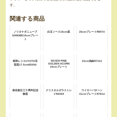
す。
関連する商品
ノリタケダニューブ
白玉ソース16cm皿
26cmプレートR8974
DANUBE16cmプレー
ト
SEVEN PINE
昭和レトロJYOTO豆
19cm浅鉢R7231
GOLDEN ACORN
型皿17.5cmR2094
19cmプレート
保谷創立三十周年記念
クリスタルガラストレ
ウイローパターン
飾皿
イR2069
31cmプレートR7814