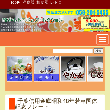
Top
▶
洋食器
和食器
レトロ
昭和レトロポップ食器生活雑
貨通販＠フリマート
千葉信用金庫昭和48年若草国体
記念プレート