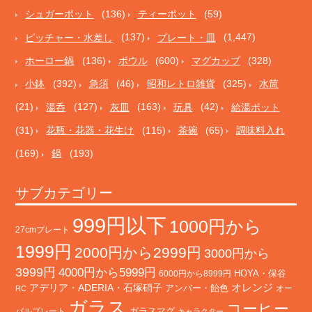
シュガーポット
(136)
ティーポット
(59)
ピッチャー・水差し
(137)
プレート・皿
(1,447)
ホーロー鍋
(136)
ボウル
(600)
マグカップ
(328)
小鉢
(392)
急須
(46)
昭和レトロ雑貨
(325)
水筒
(21)
湯呑
(127)
灰皿
(163)
玩具
(42)
給湯ポット
(31)
花瓶・花器・花生け
(115)
茶碗
(65)
調味料入れ
(169)
鍋
(193)
サブカテゴリー
999円以下
1000円から
27cmプレート
1999円
2000円から2999円
3000円から
3999円
4000円から5999円
HOYA・保谷
6000円から8999円
オレンジ
アデリア・ADERIA・石塚硝子
アンバー・飴色
オー
RC
ガラス
コーヒー
バルプレート
ガラスマグ
キャラクター