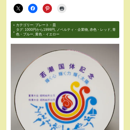
カテゴリー:
プレート・皿
タグ:
1000円から1999円
,
ノベルティ・企業物
,
赤色・レッド
,
青
色・ブルー
,
黄色・イエロー