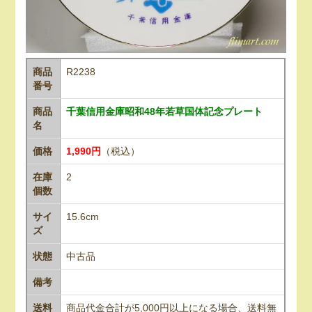
商品
R2238
番号
商品
千葉信用金庫昭和48年若草国体記念プレート
名
価格
1,990円
（税込）
在庫
2
個数
サイ
15.6cm
ズ
状態
中古品
備考
送料
商品代金合計が5,000円以上になる場合、送料無