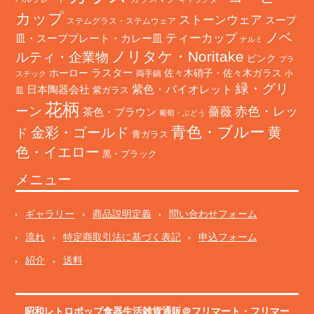
カップ
ストーンウェア
スープ
ステムグラス・ステムウェア
ノベ
ティーカップ
皿・スーププレート・カレー皿
ナルミ
ノリタケ・Noritake
ルティ・企業物
ピンク
プラ
ホーロー
ラスター
佐々木硝子・佐々木ガラス
両手鍋
小
スチック
緑・グリ
日本陶器会社
紫色・バイオレット
紫ガラス
皿
花柄
ーン
赤色・レッ
薔薇
茶色・ブラウン
葡萄・ぶどう
青色・ブルー
金彩・ゴールド
黄
ド
青ガラス
色・イエロー
黒・ブラック
メニュー
ギャラリー
商品説明定義
問い合わせフォーム
流れ
特定商取引法に基づく表記
申込フォーム
紹介
送料
昭和レトロポップ食器生活雑貨通販＠フリマート
・
フリマー