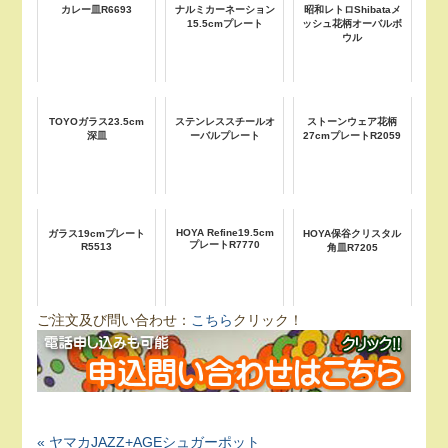
カレー皿R6693
ナルミカーネーション
昭和レトロShibataメ
15.5cmプレート
ッシュ花柄オーバルボ
ウル
TOYOガラス23.5cm
ステンレススチールオ
ストーンウェア花柄
深皿
ーバルプレート
27cmプレートR2059
HOYA Refine19.5cm
ガラス19cmプレート
HOYA保谷クリスタル
プレートR7770
R5513
角皿R7205
ご注文及び問い合わせ：
こちら
クリック！
« ヤマカJAZZ+AGEシュガーポット