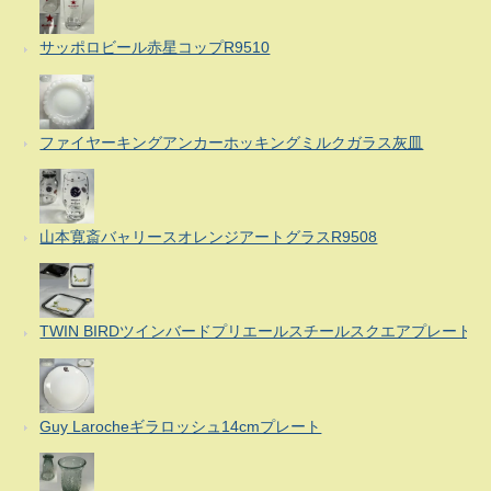
サッポロビール赤星コップR9510
ファイヤーキングアンカーホッキングミルクガラス灰皿
山本寛斎バャリースオレンジアートグラスR9508
TWIN BIRDツインバードプリエールスチールスクエアプレート
Guy Larocheギラロッシュ14cmプレート