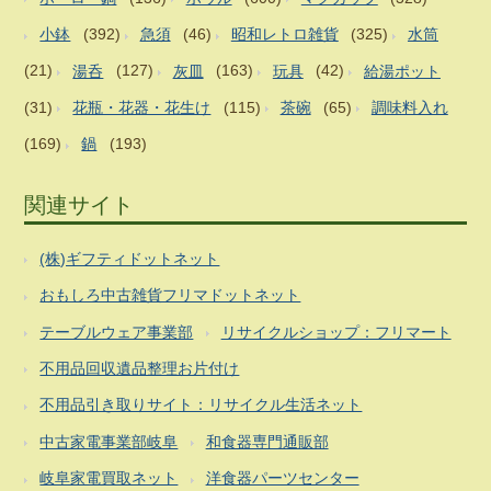
小鉢
(392)
急須
(46)
昭和レトロ雑貨
(325)
水筒
(21)
湯呑
(127)
灰皿
(163)
玩具
(42)
給湯ポット
(31)
花瓶・花器・花生け
(115)
茶碗
(65)
調味料入れ
(169)
鍋
(193)
関連サイト
(株)ギフティドットネット
おもしろ中古雑貨フリマドットネット
テーブルウェア事業部
リサイクルショップ：フリマート
不用品回収遺品整理お片付け
不用品引き取りサイト：リサイクル生活ネット
中古家電事業部岐阜
和食器専門通販部
岐阜家電買取ネット
洋食器パーツセンター