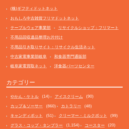
(株)ギフティドットネット
おもしろ中古雑貨フリマドットネット
テーブルウェア事業部
リサイクルショップ：フリマート
不用品回収遺品整理お片付け
不用品引き取りサイト：リサイクル生活ネット
中古家電事業部岐阜
和食器専門通販部
岐阜家電買取ネット
洋食器パーツセンター
カテゴリー
やかん・ケトル
(14)
アイスクリーム
(90)
カップ＆ソーサー
(860)
カトラリー
(48)
キャンディポット
(51)
クリーマー・ミルクポット
(99)
グラス・コップ・タンブラー
(1,154)
コースター
(20)