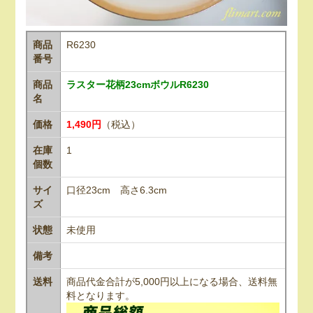
商品
R6230
番号
商品
ラスター花柄23cmボウルR6230
名
価格
1,490円
（税込）
在庫
1
個数
サイ
口径23cm 高さ6.3cm
ズ
状態
未使用
備考
送料
商品代金合計が5,000円以上になる場合、送料無
料となります。