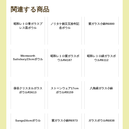
関連する商品
昭和レトロ青ガラスプ
ノリタケ創立五拾年記
紫ガラス小鉢R6880
レス皿ボウル
念ボウル
Wentworth
昭和レトロ紫ガラスボ
昭和レトロ緑ガラスボ
Salisbury23cmボウル
ウルR4187
ウルR6112
保谷クリスタルガラス
ストーンウェア17cm
八角緑ガラス小鉢
ボウルR3613
ボウルR9159
Sango24cmボウル
紫ガラス小鉢R6973
ガラスボウルR6838