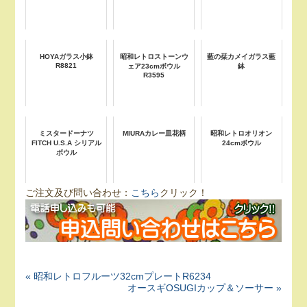
HOYAガラス小鉢
昭和レトロストーンウ
藍の栞カメイガラス藍
R8821
ェア23cmボウル
鉢
R3595
ミスタードーナツ
MIURAカレー皿花柄
昭和レトロオリオン
FITCH U.S.A シリアル
24cmボウル
ボウル
ご注文及び問い合わせ：
こちら
クリック！
« 昭和レトロフルーツ32cmプレートR6234
オースギOSUGIカップ＆ソーサー »