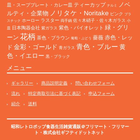
ノベ
ティーカップ
皿・スーププレート・カレー皿
ナルミ
ノリタケ・Noritake
ルティ・企業物
ピンク
プラ
ホーロー
ラスター
佐々木硝子・佐々木ガラス
両手鍋
小
スチック
緑・グリ
日本陶器会社
紫色・バイオレット
紫ガラス
皿
花柄
ーン
赤色・レッ
薔薇
茶色・ブラウン
葡萄・ぶどう
青色・ブルー
金彩・ゴールド
黄
ド
青ガラス
色・イエロー
黒・ブラック
メニュー
ギャラリー
商品説明定義
問い合わせフォーム
流れ
特定商取引法に基づく表記
申込フォーム
紹介
送料
昭和レトロポップ食器生活雑貨通販＠フリマート
・
フリマー
ト
・株式会社ギフティドットネット