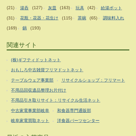
(21)
湯呑
(127)
灰皿
(163)
玩具
(42)
給湯ポット
(31)
花瓶・花器・花生け
(115)
茶碗
(65)
調味料入れ
(169)
鍋
(193)
関連サイト
(株)ギフティドットネット
おもしろ中古雑貨フリマドットネット
テーブルウェア事業部
リサイクルショップ：フリマート
不用品回収遺品整理お片付け
不用品引き取りサイト：リサイクル生活ネット
中古家電事業部岐阜
和食器専門通販部
岐阜家電買取ネット
洋食器パーツセンター