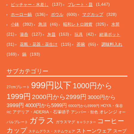
ピッチャー・水差し
(137)
プレート・皿
(1,447)
ホーロー鍋
(136)
ボウル
(600)
マグカップ
(328)
小鉢
(392)
急須
(46)
昭和レトロ雑貨
(325)
水筒
(21)
湯呑
(127)
灰皿
(163)
玩具
(42)
給湯ポット
(31)
花瓶・花器・花生け
(115)
茶碗
(65)
調味料入れ
(169)
鍋
(193)
サブカテゴリー
999円以下
1000円から
27cmプレート
1999円
2000円から2999円
3000円から
3999円
4000円から5999円
HOYA・保谷
6000円から8999円
オレンジ
アデリア・ADERIA・石塚硝子
アンバー・飴色
オー
RC
ガラス
コーヒー
バルプレート
ガラスマグ
キャラクター
カップ
ストーンウェア
スープ
ステムグラス・ステムウェア