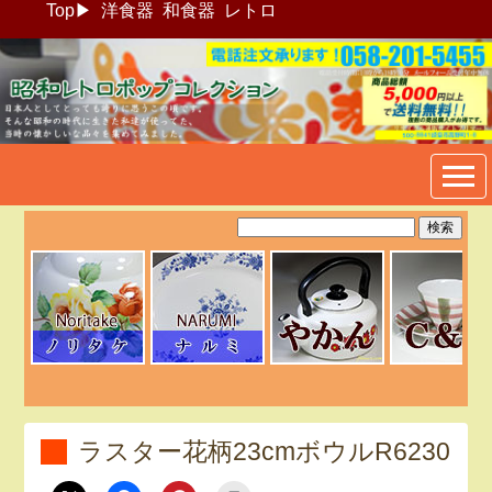
Top
▶
洋食器
和食器
レトロ
昭和レトロポップ食器生活雑
貨通販＠フリマート
ラスター花柄23cmボウルR6230