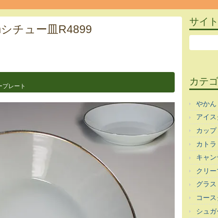
サイ
mシチュー皿R4899
カテ
ープレート
やかん
アイス
カップ
カトラ
キャン
クリー
グラス
コース
シュガ