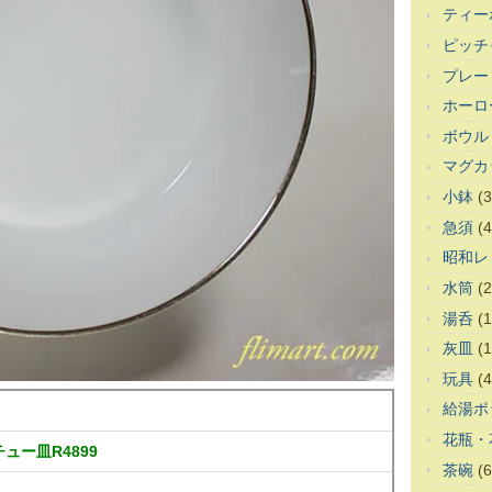
ティー
ピッチ
プレー
ホーロ
ボウル
マグカ
小鉢
(3
急須
(4
昭和レ
水筒
(2
湯呑
(1
灰皿
(1
玩具
(4
給湯ポ
花瓶・
チュー皿R4899
茶碗
(6