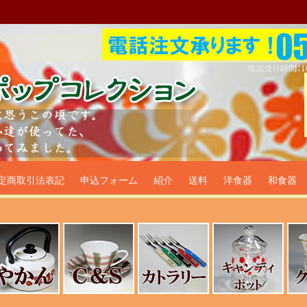
プ食器生活雑貨通販＠フリマー
定商取引法表記
申込フォーム
紹介
送料
洋食器
和食器