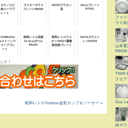
リタケノエビ
ラスターガラス
HOOKグラタン
18cmプレート
R7591
八角スーププ
プレートR8585
皿
レート
ファイ
ラス灰
サMIKASA
昭和レトロ花柄
昭和レトロラス
HOYAガラスト
rraストーンウ
23.5cmボウル
ターTAKEY薔薇
レイR3535
R5293
山本寛
アスーププレ
柄花柄プレート
ート
R9508
ック！
TWI
クエア
Guy 
昭和レトロYoshino金彩カップ＆ソーサー »
緑ガラ