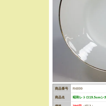
商品番号
R4899
商品名
昭和レトロ19.5cmシ
価格
790円
（税込）