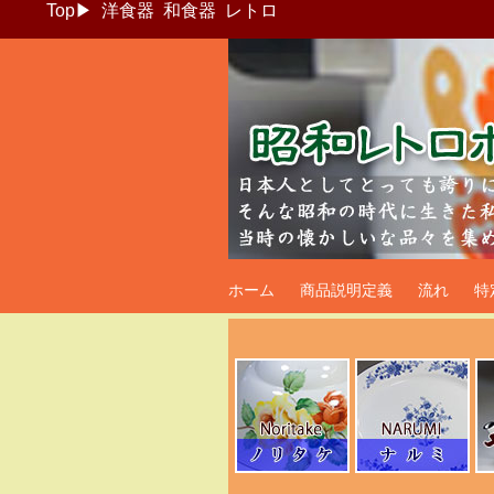
Top
▶
洋食器
和食器
レトロ
昭和レトロポッ
ホーム
商品説明定義
流れ
特