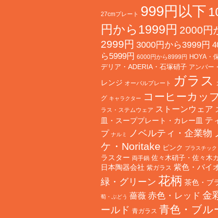
999円以下
1
27cmプレート
円から1999円
2000
2999円
3000円から3999円
4
ら5999円
HOYA・
6000円から8999円
デリア・ADERIA・石塚硝子
アンバー
ガラス
レンジ
オーバルプレート
コーヒーカッ
グ
キャラクター
ストーンウェア
ラス・ステムウェア
テ
皿・スーププレート・カレー皿
ノベルティ・企業物
プ
ナルミ
ケ・Noritake
ピンク
プラスチック
ラスター
佐々木硝子・佐々木
両手鍋
日本陶器会社
紫色・バイ
紫ガラス
花柄
緑・グリーン
茶色・ブ
金
赤色・レッド
薔薇
萄・ぶどう
青色・ブル
ールド
青ガラス