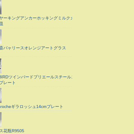
ヤーキングアンカーホッキングミルクガ
皿
斎バャリースオレンジアートグラス
N BIRDツインバードプリエールスチールス
プレート
Larocheギラロッシュ14cmプレート
ス花瓶R9505