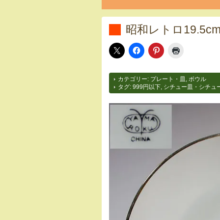
昭和レトロ19.5c
カテゴリー:
プレート・皿
,
ボウル
タグ:
999円以下
,
シチュー皿・シチュ