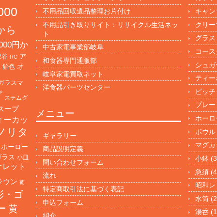
000
不用品回収遺品整理お片付け
キャン
不用品引き取りサイト：リサイクル生活ネッ
クリー
円から
ト
グラス
000円か
中古家電事業部岐阜
コース
保谷
ア
RC
和食器専門通販部
シュガ
オ
・飴色
岐阜家電買取ネット
ティー
ガラスマ
洋食器パーツセンター
ピッチ
プ
ステムグ
プレー
スープ
メニュー
ホーロ
ィーカッ
ノリタ
ボウル
ギャラリー
マグカ
ホーロー
商品説明定義
ガラス
小皿
小鉢
(3
問い合わせフォーム
オレット
急須
(4
流れ
ラウン
葡
昭和レ
特定商取引法に基づく表記
彩・ゴ
水筒
(2
申込フォーム
ー
黄
湯呑
(1
紹介