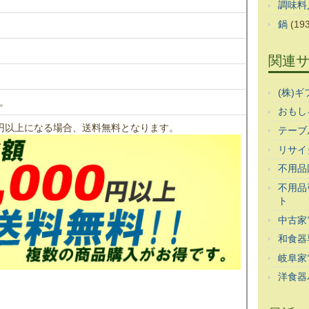
調味料
鍋
(193
関連
(株)
。
おもし
00円以上になる場合、送料無料となります。
テーブ
リサイ
不用品
不用品
ト
中古家
和食器
岐阜家
洋食器