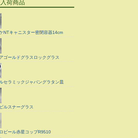
の入荷商品
ケNTキャニスター密閉容器14cm
アゴールドグラスロックグラス
ルセラミックジャパングラタン皿
ピルスナーグラス
ロビール赤星コップR9510