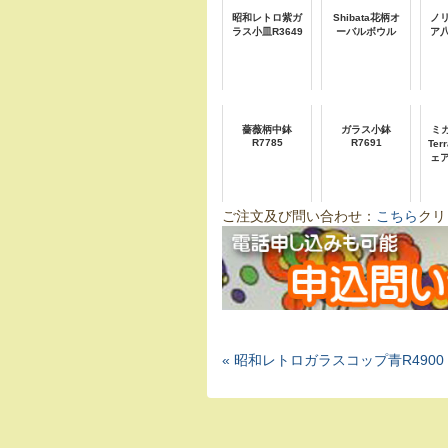
昭和レトロ紫ガ
Shibata花柄オ
ノ
ラス小皿R3649
ーバルボウル
ア
薔薇柄中鉢
ガラス小鉢
ミカ
R7785
R7691
Te
ェ
ご注文及び問い合わせ：
こちら
クリ
« 昭和レトロガラスコップ青R4900