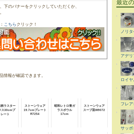
最近
、下のバナーをクリックしていただくか、
。
：
こちら
クリック！
ノリタ
アデリ
品情報が確認できます。
ロイヤ
フレア
薇柄ラスター
ストーンウェア
昭和レトロ青ガ
ストーンウェア
ラス30cmプ
19.7cmプレート
ラスボウル
スープ皿W9072
R7254
17cm
レート
サッポ