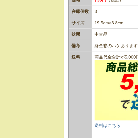
在庫個数
3
サイズ
19.5cm×3.8cm
状態
中古品
備考
縁金彩のハゲあります
送料
商品代金合計が5,0
送料はこちら