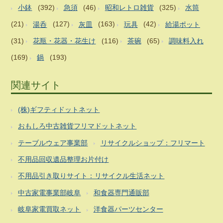
小鉢
(392)
急須
(46)
昭和レトロ雑貨
(325)
水筒
(21)
湯呑
(127)
灰皿
(163)
玩具
(42)
給湯ポット
(31)
花瓶・花器・花生け
(116)
茶碗
(65)
調味料入れ
(169)
鍋
(193)
関連サイト
(株)ギフティドットネット
おもしろ中古雑貨フリマドットネット
テーブルウェア事業部
リサイクルショップ：フリマート
不用品回収遺品整理お片付け
不用品引き取りサイト：リサイクル生活ネット
中古家電事業部岐阜
和食器専門通販部
岐阜家電買取ネット
洋食器パーツセンター