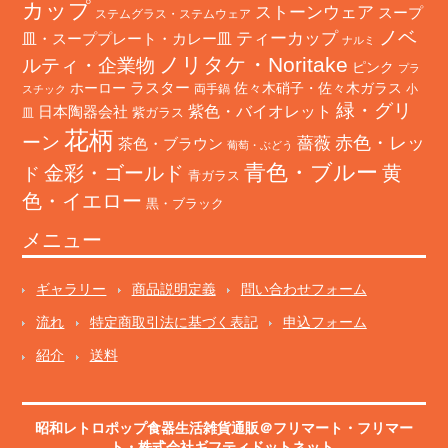
カップ
ストーンウェア
スープ
ステムグラス・ステムウェア
ノベ
ティーカップ
皿・スーププレート・カレー皿
ナルミ
ノリタケ・Noritake
ルティ・企業物
ピンク
プラ
ホーロー
ラスター
佐々木硝子・佐々木ガラス
両手鍋
小
スチック
緑・グリ
日本陶器会社
紫色・バイオレット
紫ガラス
皿
花柄
ーン
赤色・レッ
薔薇
茶色・ブラウン
葡萄・ぶどう
青色・ブルー
金彩・ゴールド
黄
ド
青ガラス
色・イエロー
黒・ブラック
メニュー
ギャラリー
商品説明定義
問い合わせフォーム
流れ
特定商取引法に基づく表記
申込フォーム
紹介
送料
昭和レトロポップ食器生活雑貨通販＠フリマート
・
フリマー
ト
・株式会社ギフティドットネット