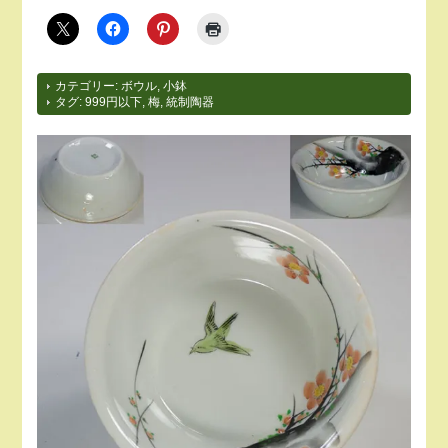
カテゴリー:
ボウル
,
小鉢
タグ:
999円以下
,
梅
,
統制陶器