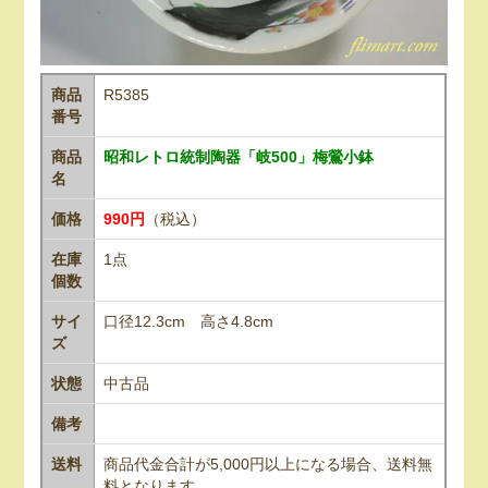
商品
R5385
番号
商品
昭和レトロ統制陶器「岐500」梅鶯小鉢
名
価格
990円
（税込）
在庫
1点
個数
サイ
口径12.3cm 高さ4.8cm
ズ
状態
中古品
備考
送料
商品代金合計が5,000円以上になる場合、送料無
料となります。