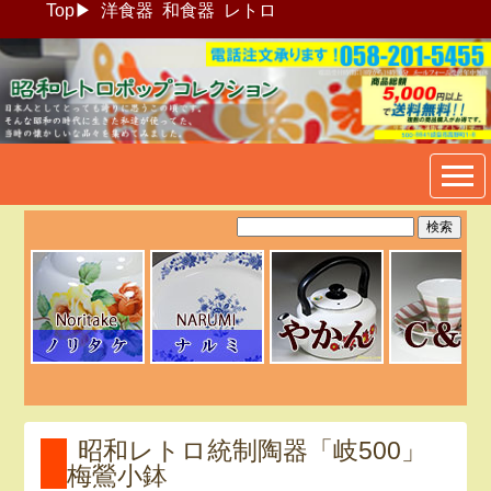
Top
▶
洋食器
和食器
レトロ
昭和レトロポップ食器生活雑
貨通販＠フリマート
昭和レトロ統制陶器「岐500」
梅鶯小鉢