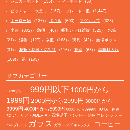
シュガーポット
(136)
ティーポット
(59)
ピッチャー・水差し
(137)
プレート・皿
(1,447)
ホーロー鍋
(136)
ボウル
(600)
マグカップ
(328)
小鉢
(392)
急須
(46)
昭和レトロ雑貨
(325)
水筒
(21)
湯呑
(127)
灰皿
(163)
玩具
(42)
給湯ポット
(31)
花瓶・花器・花生け
(116)
茶碗
(65)
調味料入れ
(169)
鍋
(193)
サブカテゴリー
999円以下
1000円から
27cmプレート
1999円
2000円から2999円
3000円から
3999円
4000円から5999円
HOYA・保谷
6000円から8999円
オレンジ
アデリア・ADERIA・石塚硝子
アンバー・飴色
オー
RC
ガラス
コーヒー
バルプレート
ガラスマグ
キャラクター