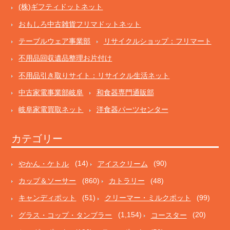
(株)ギフティドットネット
おもしろ中古雑貨フリマドットネット
テーブルウェア事業部
リサイクルショップ：フリマート
不用品回収遺品整理お片付け
不用品引き取りサイト：リサイクル生活ネット
中古家電事業部岐阜
和食器専門通販部
岐阜家電買取ネット
洋食器パーツセンター
カテゴリー
やかん・ケトル
(14)
アイスクリーム
(90)
カップ＆ソーサー
(860)
カトラリー
(48)
キャンディポット
(51)
クリーマー・ミルクポット
(99)
グラス・コップ・タンブラー
(1,154)
コースター
(20)