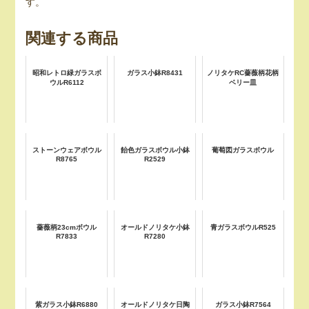
す。
関連する商品
昭和レトロ緑ガラスボ
ガラス小鉢R8431
ノリタケRC薔薇柄花柄
ウルR6112
ベリー皿
ストーンウェアボウル
飴色ガラスボウル小鉢
葡萄図ガラスボウル
R8765
R2529
薔薇柄23cmボウル
オールドノリタケ小鉢
青ガラスボウルR525
R7833
R7280
紫ガラス小鉢R6880
オールドノリタケ日陶
ガラス小鉢R7564