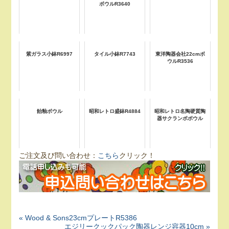
ボウルR3640
紫ガラス小鉢R6997
タイル小鉢R7743
東洋陶器会社22cmボ
ウルR3536
飴釉ボウル
昭和レトロ盛鉢R4884
昭和レトロ名陶硬質陶
器サクランボボウル
ご注文及び問い合わせ：
こちら
クリック！
« Wood & Sons23cmプレートR5386
エジリークックパック陶器レンジ容器10cm »