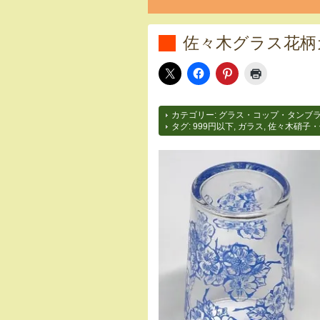
佐々木グラス花柄
カテゴリー:
グラス・コップ・タンブ
タグ:
999円以下
,
ガラス
,
佐々木硝子・