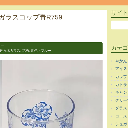
サイ
ガラスコップ青R759
ラー
カテ
佐々木ガラス
,
花柄
,
青色・ブルー
やかん
アイス
カップ
カトラ
キャン
クリー
グラス
コース
シュガ