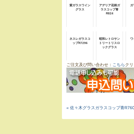
紫ガラスワイン
アデリア花柄ガ
ガ
グラス
ラスコップ青
R824
ネスレガラスコ
昭和レトロサン
ワ
ップR7296
トリートリスロ
ックグラス
ご注文及び問い合わせ：
こちら
クリ
« 佐々木グラスガラスコップ青R76