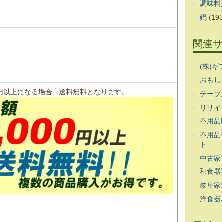
調味料
鍋
(193
関連
(株)
おもし
00円以上になる場合、送料無料となります。
テーブ
リサイ
不用品
不用品
ト
中古家
和食器
岐阜家
洋食器