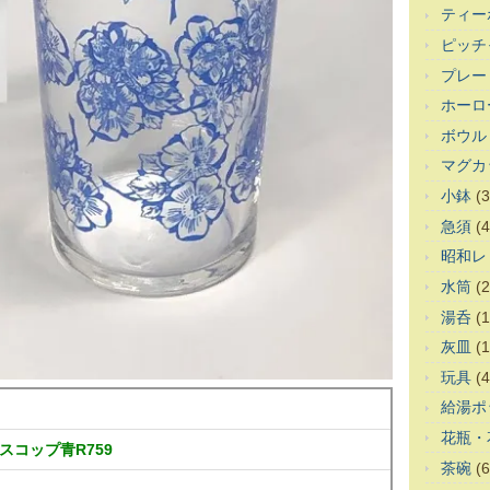
ティー
ピッチ
プレー
ホーロ
ボウル
マグカ
小鉢
(3
急須
(4
昭和レ
水筒
(2
湯呑
(1
灰皿
(1
玩具
(4
給湯ポ
花瓶・
スコップ青R759
茶碗
(6