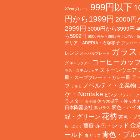
999円以下
1
27cmプレート
円から1999円
2000
2999円
3000円から3999円
4
ら5999円
HOYA・
6000円から8999円
デリア・ADERIA・石塚硝子
アンバー
ガラス
レンジ
オーバルプレート
コーヒーカッ
グ
キャラクター
ストーンウェア
ラス・ステムウェア
テ
皿・スーププレート・カレー皿
ノベルティ・企業物
プ
ナルミ
ケ・Noritake
ピンク
プラスチック
ラスター
佐々木硝子・佐々木
両手鍋
日本陶器会社
紫色・バイ
紫ガラス
花柄
緑・グリーン
茶色・ブ
金
赤色・レッド
薔薇
萄・ぶどう
青色・ブル
ールド
青ガラス