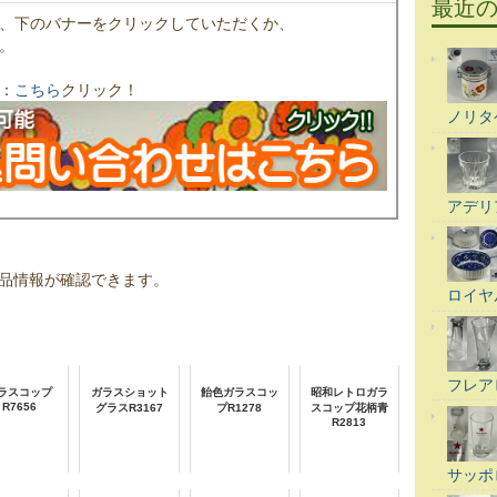
最近
、下のバナーをクリックしていただくか、
。
：
こちら
クリック！
ノリタ
アデリ
品情報が確認できます。
ロイヤ
フレア
ラスコップ
ガラスショット
飴色ガラスコッ
昭和レトロガラ
R7656
グラスR3167
プR1278
スコップ花柄青
R2813
サッポ