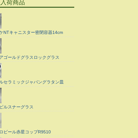
の入荷商品
ケNTキャニスター密閉容器14cm
アゴールドグラスロックグラス
ルセラミックジャパングラタン皿
ピルスナーグラス
ロビール赤星コップR9510