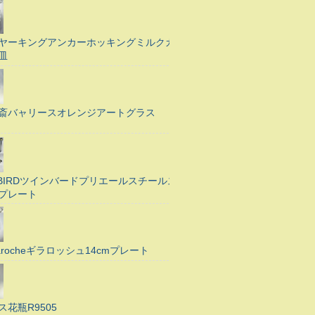
ヤーキングアンカーホッキングミルクガ
皿
斎バャリースオレンジアートグラス
N BIRDツインバードプリエールスチールス
プレート
Larocheギラロッシュ14cmプレート
ス花瓶R9505