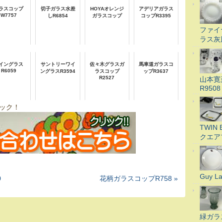
ラスコップ
切子ガラス水差
HOYAオレンジ
アデリアガラス
W7757
しR6854
ガラスコップ
コップR3395
ファイ
ラス灰
イングラス
サントリーワイ
佐々木グラスガ
馬車道ガラスコ
R6059
ングラスR3594
ラスコップ
ップR3637
R2527
山本寛
R9508
ック！
TWI
クエア
Guy 
0
花柄ガラスコップR758 »
緑ガラ