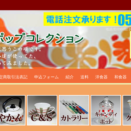
プ食器生活雑貨通販＠フリマー
定商取引法表記
申込フォーム
紹介
送料
洋食器
和食器