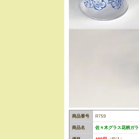
商品番号
R759
商品名
佐々木グラス花柄ガラ
価格
490円
（税込）