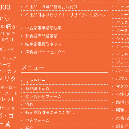
000
不用品回収遺品整理お片付け
キャン
不用品引き取りサイト：リサイクル生活ネッ
クリー
円から
ト
グラス
000円か
中古家電事業部岐阜
コース
保谷
ア
RC
和食器専門通販部
シュガ
オ
・飴色
岐阜家電買取ネット
ティー
ガラスマ
洋食器パーツセンター
ピッチ
プ
ステムグ
プレー
スープ
メニュー
ホーロ
ィーカッ
ノリタ
ボウル
ギャラリー
マグカ
ホーロー
商品説明定義
ガラス
小皿
小鉢
(3
問い合わせフォーム
オレット
急須
(4
流れ
ラウン
葡
昭和レ
特定商取引法に基づく表記
彩・ゴ
水筒
(2
申込フォーム
ー
黄
湯呑
(1
紹介