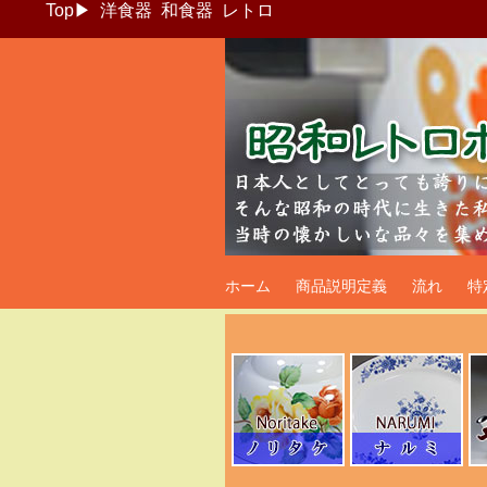
Top
▶
洋食器
和食器
レトロ
昭和レトロポッ
ホーム
商品説明定義
流れ
特