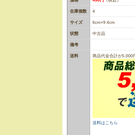
在庫個数
4
サイズ
6cm×9.4cm
状態
中古品
備考
送料
商品代金合計が5,0
送料はこちら