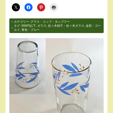
カテゴリー:
グラス・コップ・タンブラー
タグ:
999円以下
,
ガラス
,
佐々木硝子・佐々木ガラス
,
金彩・ゴー
ルド
,
青色・ブルー