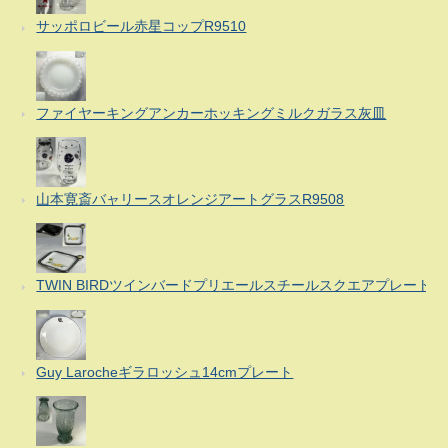
サッポロビール赤星コップR9510
ファイヤーキングアンカーホッキングミルクガラス灰皿
山本寛斎バャリースオレンジアートグラスR9508
TWIN BIRDツインバードプリエールスチールスクエアプレート
Guy Larocheギラロッシュ14cmプレート