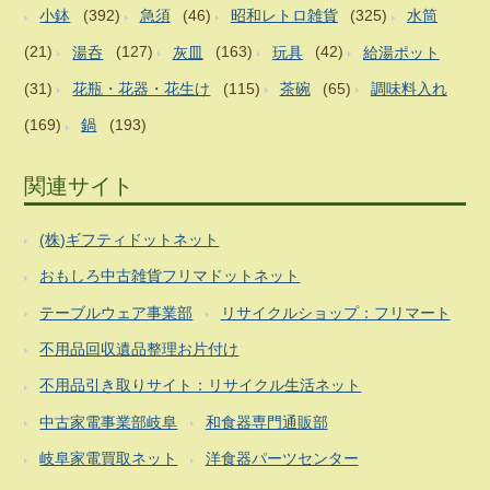
小鉢
(392)
急須
(46)
昭和レトロ雑貨
(325)
水筒
(21)
湯呑
(127)
灰皿
(163)
玩具
(42)
給湯ポット
(31)
花瓶・花器・花生け
(115)
茶碗
(65)
調味料入れ
(169)
鍋
(193)
関連サイト
(株)ギフティドットネット
おもしろ中古雑貨フリマドットネット
テーブルウェア事業部
リサイクルショップ：フリマート
不用品回収遺品整理お片付け
不用品引き取りサイト：リサイクル生活ネット
中古家電事業部岐阜
和食器専門通販部
岐阜家電買取ネット
洋食器パーツセンター