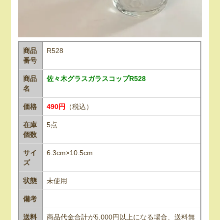
商品
R528
番号
商品
佐々木グラスガラスコップR528
名
価格
490円
（税込）
在庫
5点
個数
サイ
6.3cm×10.5cm
ズ
状態
未使用
備考
送料
商品代金合計が5,000円以上になる場合、送料無