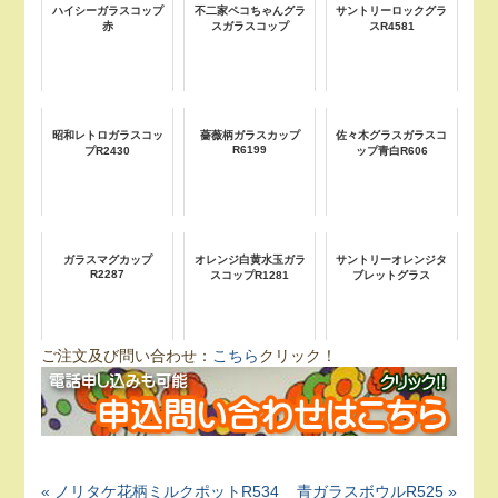
ハイシーガラスコップ
不二家ペコちゃんグラ
サントリーロックグラ
赤
スガラスコップ
スR4581
昭和レトロガラスコッ
薔薇柄ガラスカップ
佐々木グラスガラスコ
R6199
プR2430
ップ青白R606
ガラスマグカップ
オレンジ白黄水玉ガラ
サントリーオレンジタ
R2287
スコップR1281
ブレットグラス
ご注文及び問い合わせ：
こちら
クリック！
« ノリタケ花柄ミルクポットR534
青ガラスボウルR525 »