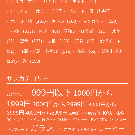
シュガーポット
(136)
ティーポット
(59)
ピッチャー・水差し
(137)
プレート・皿
(1,447)
ホーロー鍋
(136)
ボウル
(600)
マグカップ
(328)
小鉢
(392)
急須
(46)
昭和レトロ雑貨
(325)
水筒
(21)
湯呑
(127)
灰皿
(163)
玩具
(42)
給湯ポット
(31)
花瓶・花器・花生け
(115)
茶碗
(65)
調味料入れ
(169)
鍋
(193)
サブカテゴリー
999円以下
1000円から
27cmプレート
1999円
2000円から2999円
3000円から
3999円
4000円から5999円
HOYA・保谷
6000円から8999円
オレンジ
アデリア・ADERIA・石塚硝子
アンバー・飴色
オー
RC
ガラス
コーヒー
バルプレート
ガラスマグ
キャラクター