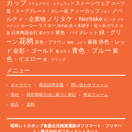
カップ
ストーンウェア
スープ
ステムグラス・ステムウェア
ノベ
ティーカップ
皿・スーププレート・カレー皿
ナルミ
ノリタケ・Noritake
ルティ・企業物
ピンク
プラ
ホーロー
ラスター
佐々木硝子・佐々木ガラス
両手鍋
小
スチック
緑・グリ
日本陶器会社
紫色・バイオレット
紫ガラス
皿
花柄
ーン
赤色・レッ
薔薇
茶色・ブラウン
葡萄・ぶどう
青色・ブルー
金彩・ゴールド
黄
ド
青ガラス
色・イエロー
黒・ブラック
メニュー
ギャラリー
商品説明定義
問い合わせフォーム
流れ
特定商取引法に基づく表記
申込フォーム
紹介
送料
昭和レトロポップ食器生活雑貨通販＠フリマート
・
フリマー
ト
・株式会社ギフティドットネット