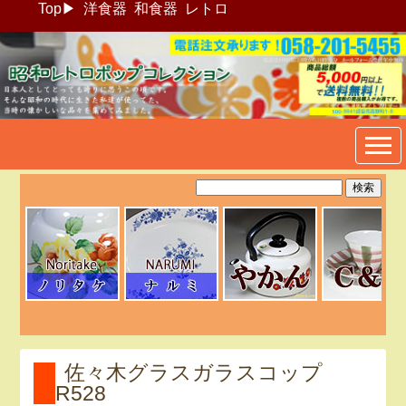
Top
▶
洋食器
和食器
レトロ
昭和レトロポップ食器生活雑
貨通販＠フリマート
佐々木グラスガラスコップ
R528