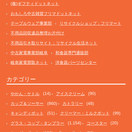
(株)ギフティドットネット
おもしろ中古雑貨フリマドットネット
テーブルウェア事業部
リサイクルショップ：フリマート
不用品回収遺品整理お片付け
不用品引き取りサイト：リサイクル生活ネット
中古家電事業部岐阜
和食器専門通販部
岐阜家電買取ネット
洋食器パーツセンター
カテゴリー
やかん・ケトル
(14)
アイスクリーム
(90)
カップ＆ソーサー
(860)
カトラリー
(48)
キャンディポット
(51)
クリーマー・ミルクポット
(99)
グラス・コップ・タンブラー
(1,154)
コースター
(20)