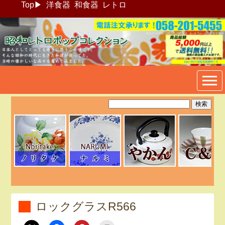
Top
▶
洋食器
和食器
レトロ
昭和レトロポップ食器生活雑
貨通販＠フリマート
ロックグラスR566