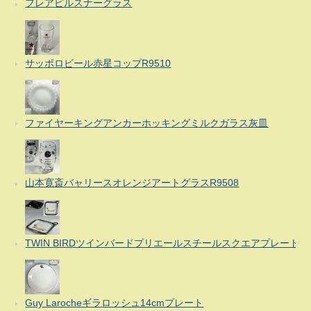
フレアピルスナーグラス
サッポロビール赤星コップR9510
ファイヤーキングアンカーホッキングミルクガラス灰皿
山本寛斎バャリースオレンジアートグラスR9508
TWIN BIRDツインバードプリエールスチールスクエアプレート
Guy Larocheギラロッシュ14cmプレート