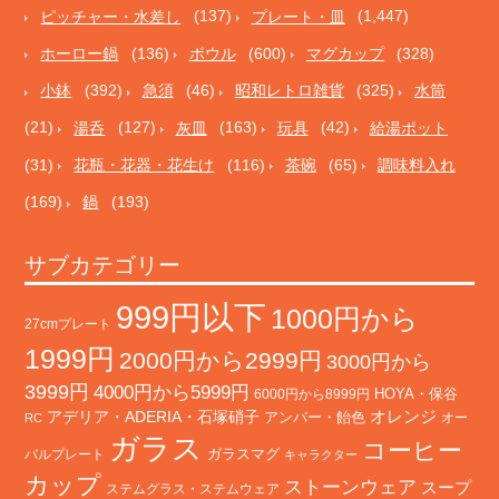
ピッチャー・水差し
(137)
プレート・皿
(1,447)
ホーロー鍋
(136)
ボウル
(600)
マグカップ
(328)
小鉢
(392)
急須
(46)
昭和レトロ雑貨
(325)
水筒
(21)
湯呑
(127)
灰皿
(163)
玩具
(42)
給湯ポット
(31)
花瓶・花器・花生け
(116)
茶碗
(65)
調味料入れ
(169)
鍋
(193)
サブカテゴリー
999円以下
1000円から
27cmプレート
1999円
2000円から2999円
3000円から
3999円
4000円から5999円
HOYA・保谷
6000円から8999円
オレンジ
アデリア・ADERIA・石塚硝子
アンバー・飴色
オー
RC
ガラス
コーヒー
バルプレート
ガラスマグ
キャラクター
カップ
ストーンウェア
スープ
ステムグラス・ステムウェア