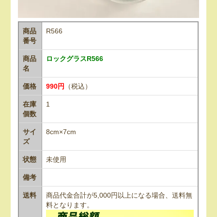
商品
R566
番号
商品
ロックグラスR566
名
価格
990円
（税込）
在庫
1
個数
サイ
8cm×7cm
ズ
状態
未使用
備考
送料
商品代金合計が5,000円以上になる場合、送料無
料となります。