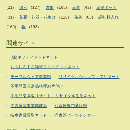
(21)
湯呑
(127)
灰皿
(163)
玩具
(42)
給湯ポット
(31)
花瓶・花器・花生け
(116)
茶碗
(65)
調味料入れ
(169)
鍋
(193)
関連サイト
(株)ギフティドットネット
おもしろ中古雑貨フリマドットネット
テーブルウェア事業部
リサイクルショップ：フリマート
不用品回収遺品整理お片付け
不用品引き取りサイト：リサイクル生活ネット
中古家電事業部岐阜
和食器専門通販部
岐阜家電買取ネット
洋食器パーツセンター