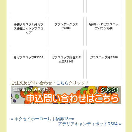
各務クリスタル緑ガラ
ブランデーグラス
昭和レトロガラスコッ
R7684
ス薔薇カットグラスコ
プパラソル柄
ップ
青ガラスコップR3354
ガラスコップ飴色ステ
ガラスコップ緑R888
ム型R1343
ご注文及び問い合わせ：
こちら
クリック！
« ホクセイホーロー片手鍋赤18cm
アデリアキャンディポットR564 »