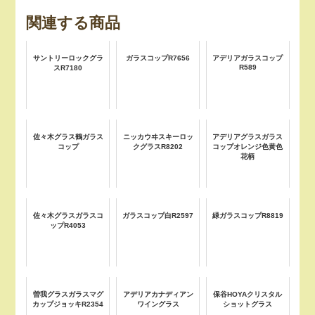
関連する商品
サントリーロックグラ
ガラスコップR7656
アデリアガラスコップ
R589
スR7180
佐々木グラス鶴ガラス
ニッカウヰスキーロッ
アデリアグラスガラス
コップ
クグラスR8202
コップオレンジ色黄色
花柄
佐々木グラスガラスコ
ガラスコップ白R2597
緑ガラスコップR8819
ップR4053
曽我グラスガラスマグ
アデリアカナディアン
保谷HOYAクリスタル
カップジョッキR2354
ワイングラス
ショットグラス