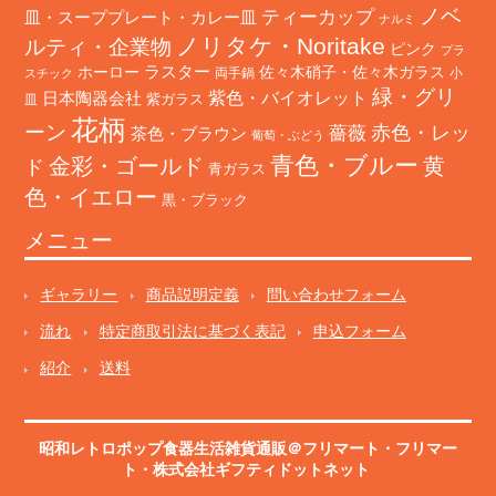
ノベ
ティーカップ
皿・スーププレート・カレー皿
ナルミ
ノリタケ・Noritake
ルティ・企業物
ピンク
プラ
ホーロー
ラスター
佐々木硝子・佐々木ガラス
両手鍋
小
スチック
緑・グリ
日本陶器会社
紫色・バイオレット
紫ガラス
皿
花柄
ーン
赤色・レッ
薔薇
茶色・ブラウン
葡萄・ぶどう
青色・ブルー
金彩・ゴールド
黄
ド
青ガラス
色・イエロー
黒・ブラック
メニュー
ギャラリー
商品説明定義
問い合わせフォーム
流れ
特定商取引法に基づく表記
申込フォーム
紹介
送料
昭和レトロポップ食器生活雑貨通販＠フリマート
・
フリマー
ト
・株式会社ギフティドットネット