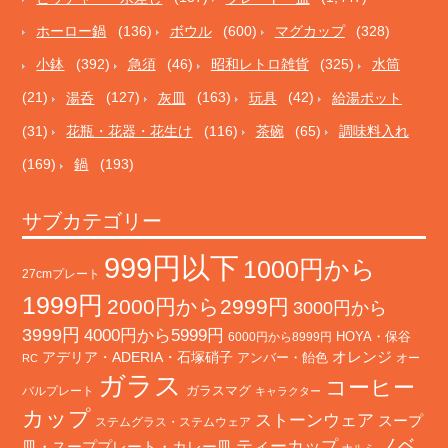
ホーロー鍋
(136)
ボウル
(600)
マグカップ
(328)
小鉢
(392)
急須
(46)
昭和レトロ雑貨
(325)
水筒
(21)
湯呑
(127)
灰皿
(163)
玩具
(42)
給湯ポット
(31)
花瓶・花器・花生け
(116)
茶碗
(65)
調味料入れ
(169)
鍋
(193)
サブカテゴリー
999円以下
1000円から
27cmプレート
1999円
2000円から2999円
3000円から
3999円
4000円から5999円
HOYA・保谷
6000円から8999円
オレンジ
アデリア・ADERIA・石塚硝子
アンバー・飴色
オー
RC
ガラス
コーヒー
バルプレート
ガラスマグ
キャラクター
カップ
ストーンウェア
スープ
ステムグラス・ステムウェア
ノベ
ティーカップ
皿・スーププレート・カレー皿
ナルミ