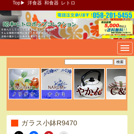
Top
▶
洋食器
和食器
レトロ
昭和レトロポップ食器生活雑
貨通販＠フリマート
ガラス小鉢R9470