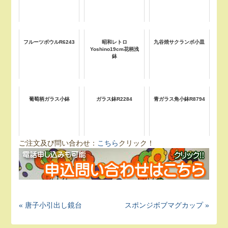
フルーツボウルR6243
昭和レトロ
九谷焼サクランボ小皿
Yoshino19cm花柄浅
鉢
葡萄柄ガラス小鉢
ガラス鉢R2284
青ガラス角小鉢R8794
ご注文及び問い合わせ：
こちら
クリック！
« 唐子小引出し鏡台
スポンジボブマグカップ »