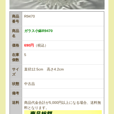
商品
R9470
番号
商品
ガラス小鉢R9470
名
価格
690円
（税込）
在庫
5
個数
サイ
直径12.5cm 高さ4.2cm
ズ
状態
中古品
備考
送料
商品代金合計が5,000円以上になる場合、送料無
料となります。