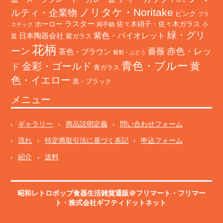
ノリタケ・Noritake
ルティ・企業物
ピンク
プラ
ホーロー
ラスター
佐々木硝子・佐々木ガラス
両手鍋
小
スチック
緑・グリ
日本陶器会社
紫色・バイオレット
紫ガラス
皿
花柄
ーン
赤色・レッ
薔薇
茶色・ブラウン
葡萄・ぶどう
青色・ブルー
金彩・ゴールド
黄
ド
青ガラス
色・イエロー
黒・ブラック
メニュー
ギャラリー
商品説明定義
問い合わせフォーム
流れ
特定商取引法に基づく表記
申込フォーム
紹介
送料
昭和レトロポップ食器生活雑貨通販＠フリマート
・
フリマー
ト
・株式会社ギフティドットネット