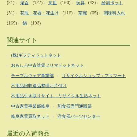
(21)
湯呑
(127)
灰皿
(163)
玩具
(42)
給湯ポット
(31)
花瓶・花器・花生け
(116)
茶碗
(65)
調味料入れ
(169)
鍋
(193)
関連サイト
(株)ギフティドットネット
おもしろ中古雑貨フリマドットネット
テーブルウェア事業部
リサイクルショップ：フリマート
不用品回収遺品整理お片付け
不用品引き取りサイト：リサイクル生活ネット
中古家電事業部岐阜
和食器専門通販部
岐阜家電買取ネット
洋食器パーツセンター
最近の入荷商品