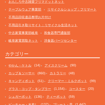
おもしろ中古雑貨フリマドットネット
テーブルウェア事業部
リサイクルショップ：フリマート
不用品回収遺品整理お片付け
不用品引き取りサイト：リサイクル生活ネット
中古家電事業部岐阜
和食器専門通販部
岐阜家電買取ネット
洋食器パーツセンター
カテゴリー
やかん・ケトル
(14)
アイスクリーム
(90)
カップ＆ソーサー
(860)
カトラリー
(48)
キャンディポット
(51)
クリーマー・ミルクポット
(99)
グラス・コップ・タンブラー
(1,154)
コースター
(20)
シュガーポット
(136)
ティーポット
(59)
ピッチャー・水差し
(137)
プレート・皿
(1,447)