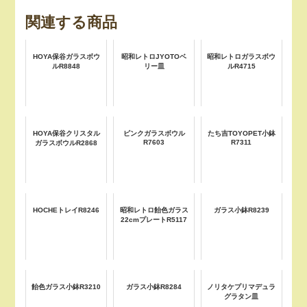
関連する商品
HOYA保谷ガラスボウ
昭和レトロJYOTOベ
昭和レトロガラスボウ
ルR8848
リー皿
ルR4715
HOYA保谷クリスタル
ピンクガラスボウル
たち吉TOYOPET小鉢
R7603
R7311
ガラスボウルR2868
HOCHEトレイR8246
昭和レトロ飴色ガラス
ガラス小鉢R8239
22cmプレートR5117
飴色ガラス小鉢R3210
ガラス小鉢R8284
ノリタケプリマデュラ
グラタン皿