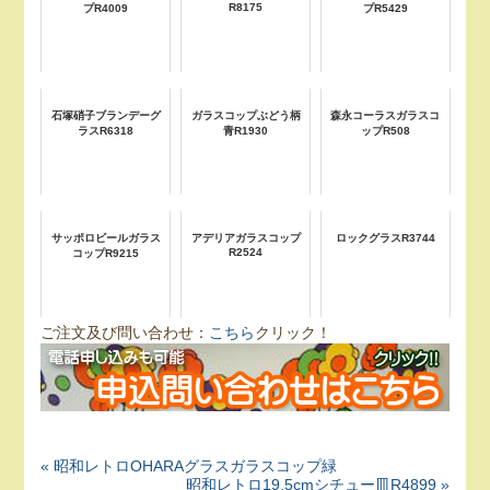
R8175
プR4009
プR5429
石塚硝子ブランデーグ
ガラスコップぶどう柄
森永コーラスガラスコ
ラスR6318
青R1930
ップR508
サッポロビールガラス
アデリアガラスコップ
ロックグラスR3744
R2524
コップR9215
ご注文及び問い合わせ：
こちら
クリック！
« 昭和レトロOHARAグラスガラスコップ緑
昭和レトロ19.5cmシチュー皿R4899 »