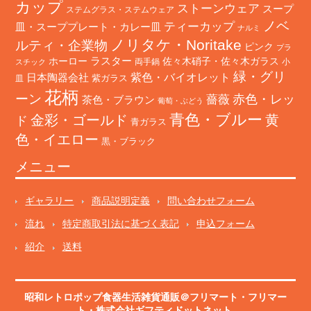
カップ
ストーンウェア
スープ
ステムグラス・ステムウェア
ノベ
ティーカップ
皿・スーププレート・カレー皿
ナルミ
ノリタケ・Noritake
ルティ・企業物
ピンク
プラ
ホーロー
ラスター
佐々木硝子・佐々木ガラス
両手鍋
小
スチック
緑・グリ
日本陶器会社
紫色・バイオレット
紫ガラス
皿
花柄
ーン
赤色・レッ
薔薇
茶色・ブラウン
葡萄・ぶどう
青色・ブルー
金彩・ゴールド
黄
ド
青ガラス
色・イエロー
黒・ブラック
メニュー
ギャラリー
商品説明定義
問い合わせフォーム
流れ
特定商取引法に基づく表記
申込フォーム
紹介
送料
昭和レトロポップ食器生活雑貨通販＠フリマート
・
フリマー
ト
・株式会社ギフティドットネット