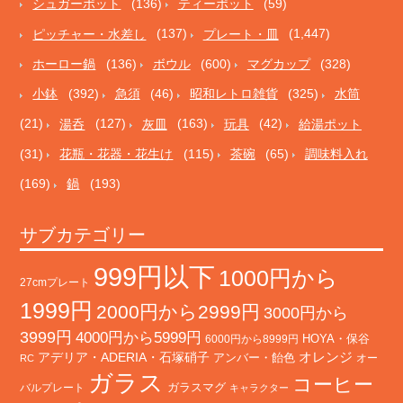
シュガーポット
(136)
ティーポット
(59)
ピッチャー・水差し
(137)
プレート・皿
(1,447)
ホーロー鍋
(136)
ボウル
(600)
マグカップ
(328)
小鉢
(392)
急須
(46)
昭和レトロ雑貨
(325)
水筒
(21)
湯呑
(127)
灰皿
(163)
玩具
(42)
給湯ポット
(31)
花瓶・花器・花生け
(115)
茶碗
(65)
調味料入れ
(169)
鍋
(193)
サブカテゴリー
999円以下
1000円から
27cmプレート
1999円
2000円から2999円
3000円から
3999円
4000円から5999円
HOYA・保谷
6000円から8999円
オレンジ
アデリア・ADERIA・石塚硝子
アンバー・飴色
オー
RC
ガラス
コーヒー
バルプレート
ガラスマグ
キャラクター