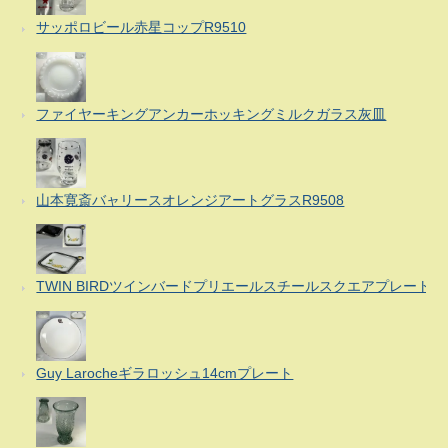
サッポロビール赤星コップR9510
ファイヤーキングアンカーホッキングミルクガラス灰皿
山本寛斎バャリースオレンジアートグラスR9508
TWIN BIRDツインバードプリエールスチールスクエアプレート
Guy Larocheギラロッシュ14cmプレート