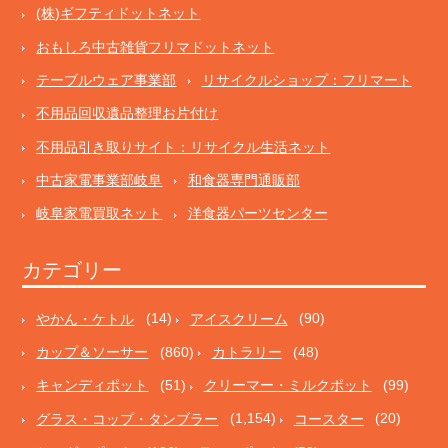
(株)ギフティドットネット
おもしろ中古雑貨フリマドットネット
テーブルウェア事業部
リサイクルショップ：フリマート
不用品回収遺品整理お片付け
不用品引き取りサイト：リサイクル生活ネット
中古家電事業部岐阜
和食器専門通販部
岐阜家電買取ネット
洋食器パーツセンター
カテゴリー
やかん・ケトル
(14)
アイスクリーム
(90)
カップ＆ソーサー
(860)
カトラリー
(48)
キャンディポット
(51)
クリーマー・ミルクポット
(99)
グラス・コップ・タンブラー
(1,154)
コースター
(20)