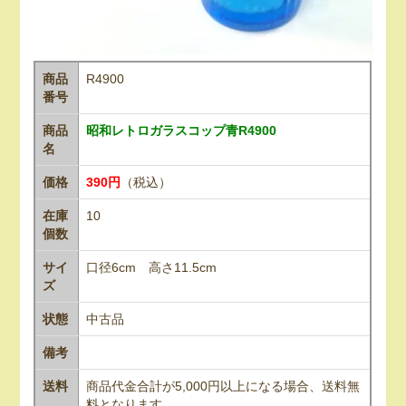
商品
R4900
番号
商品
昭和レトロガラスコップ青R4900
名
価格
390円
（税込）
在庫
10
個数
サイ
口径6cm 高さ11.5cm
ズ
状態
中古品
備考
送料
商品代金合計が5,000円以上になる場合、送料無
料となります。