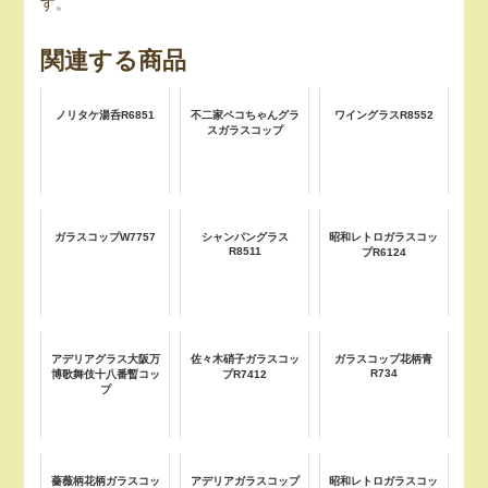
す。
関連する商品
ノリタケ湯呑R6851
不二家ペコちゃんグラ
ワイングラスR8552
スガラスコップ
ガラスコップW7757
シャンパングラス
昭和レトロガラスコッ
R8511
プR6124
アデリアグラス大阪万
佐々木硝子ガラスコッ
ガラスコップ花柄青
R734
博歌舞伎十八番暫コッ
プR7412
プ
薔薇柄花柄ガラスコッ
アデリアガラスコップ
昭和レトロガラスコッ