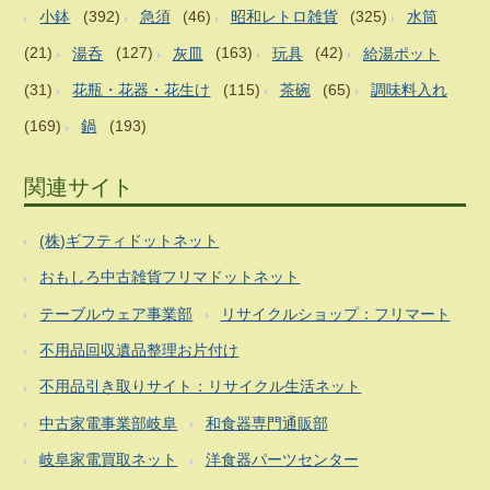
小鉢
(392)
急須
(46)
昭和レトロ雑貨
(325)
水筒
(21)
湯呑
(127)
灰皿
(163)
玩具
(42)
給湯ポット
(31)
花瓶・花器・花生け
(115)
茶碗
(65)
調味料入れ
(169)
鍋
(193)
関連サイト
(株)ギフティドットネット
おもしろ中古雑貨フリマドットネット
テーブルウェア事業部
リサイクルショップ：フリマート
不用品回収遺品整理お片付け
不用品引き取りサイト：リサイクル生活ネット
中古家電事業部岐阜
和食器専門通販部
岐阜家電買取ネット
洋食器パーツセンター