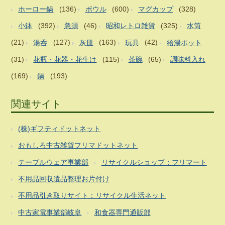
ホーロー鍋
(136)
ボウル
(600)
マグカップ
(328)
小鉢
(392)
急須
(46)
昭和レトロ雑貨
(325)
水筒
(21)
湯呑
(127)
灰皿
(163)
玩具
(42)
給湯ポット
(31)
花瓶・花器・花生け
(115)
茶碗
(65)
調味料入れ
(169)
鍋
(193)
関連サイト
(株)ギフティドットネット
おもしろ中古雑貨フリマドットネット
テーブルウェア事業部
リサイクルショップ：フリマート
不用品回収遺品整理お片付け
不用品引き取りサイト：リサイクル生活ネット
中古家電事業部岐阜
和食器専門通販部