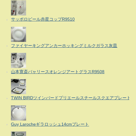
サッポロビール赤星コップR9510
ファイヤーキングアンカーホッキングミルクガラス灰皿
山本寛斎バャリースオレンジアートグラスR9508
TWIN BIRDツインバードプリエールスチールスクエアプレート
Guy Larocheギラロッシュ14cmプレート