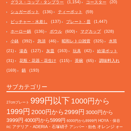
グラス・コップ・タンブラー
(1,154)
コースター
(20)
シュガーポット
(136)
ティーポット
(59)
ピッチャー・水差し
(137)
プレート・皿
(1,447)
ホーロー鍋
(136)
ボウル
(600)
マグカップ
(328)
小鉢
(392)
急須
(46)
昭和レトロ雑貨
(325)
水筒
(21)
湯呑
(127)
灰皿
(163)
玩具
(42)
給湯ポット
(31)
花瓶・花器・花生け
(115)
茶碗
(65)
調味料入れ
(169)
鍋
(193)
サブカテゴリー
999円以下
1000円から
27cmプレート
1999円
2000円から2999円
3000円から
3999円
4000円から5999円
HOYA・保谷
6000円から8999円
オレンジ
アデリア・ADERIA・石塚硝子
アンバー・飴色
オー
RC