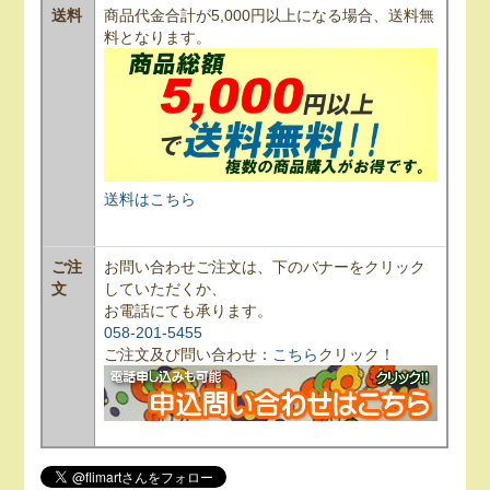
送料
商品代金合計が5,000円以上になる場合、送料無
料となります。
送料はこちら
ご注
お問い合わせご注文は、下のバナーをクリック
文
していただくか、
お電話にても承ります。
058-201-5455
ご注文及び問い合わせ：
こちら
クリック！