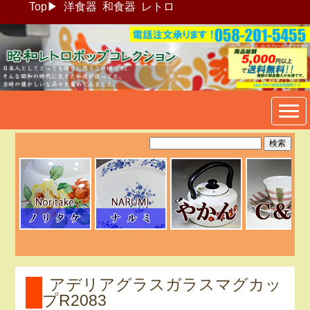
Top
▶
洋食器
和食器
レトロ
昭和レトロポップ食器生活雑
貨通販＠フリマート
アデリアグラスガラスマグカッ
プR2083