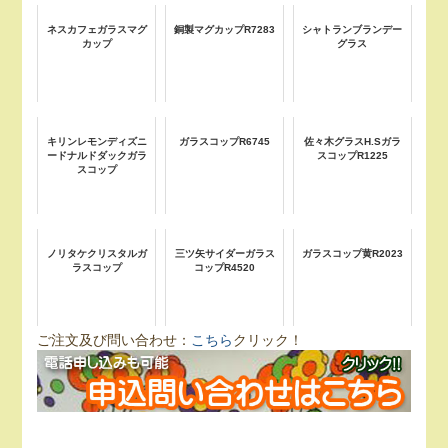
ネスカフェガラスマグ
銅製マグカップR7283
シャトランブランデー
カップ
グラス
キリンレモンディズニ
ガラスコップR6745
佐々木グラスH.Sガラ
ードナルドダックガラ
スコップR1225
スコップ
ノリタケクリスタルガ
三ツ矢サイダーガラス
ガラスコップ黄R2023
ラスコップ
コップR4520
ご注文及び問い合わせ：
こちら
クリック！