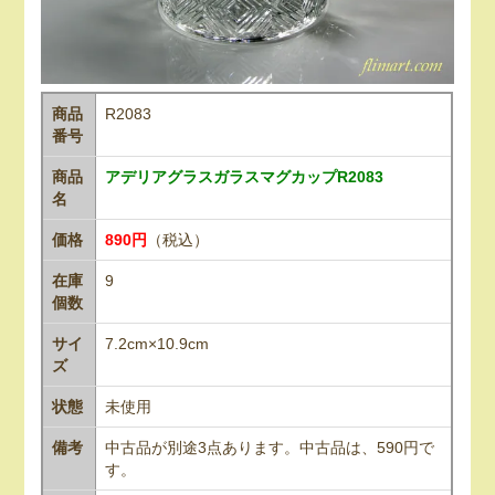
商品
R2083
番号
商品
アデリアグラスガラスマグカップR2083
名
価格
890円
（税込）
在庫
9
個数
サイ
7.2cm×10.9cm
ズ
状態
未使用
備考
中古品が別途3点あります。中古品は、590円で
す。