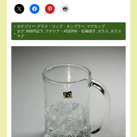
カテゴリー:
グラス・コップ・タンブラー
,
マグカップ
タグ:
999円以下
,
アデリア・ADERIA・石塚硝子
,
ガラス
,
ガラス
マグ