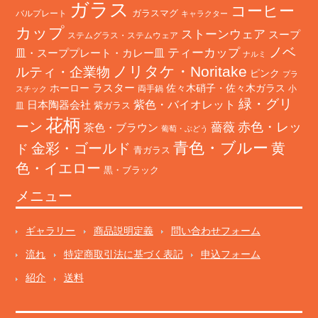
ガラス
コーヒー
バルプレート
ガラスマグ
キャラクター
カップ
ストーンウェア
スープ
ステムグラス・ステムウェア
ノベ
ティーカップ
皿・スーププレート・カレー皿
ナルミ
ノリタケ・Noritake
ルティ・企業物
ピンク
プラ
ホーロー
ラスター
佐々木硝子・佐々木ガラス
両手鍋
小
スチック
緑・グリ
日本陶器会社
紫色・バイオレット
紫ガラス
皿
花柄
ーン
赤色・レッ
薔薇
茶色・ブラウン
葡萄・ぶどう
青色・ブルー
金彩・ゴールド
黄
ド
青ガラス
色・イエロー
黒・ブラック
メニュー
ギャラリー
商品説明定義
問い合わせフォーム
流れ
特定商取引法に基づく表記
申込フォーム
紹介
送料