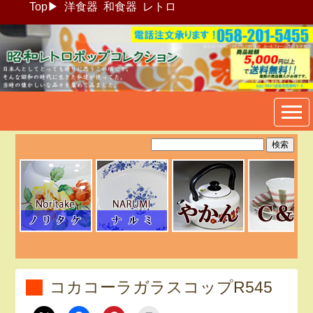
Top
▶
洋食器
和食器
レトロ
昭和レトロポップ食器生活雑
貨通販＠フリマート
コカコーラガラスコップR545