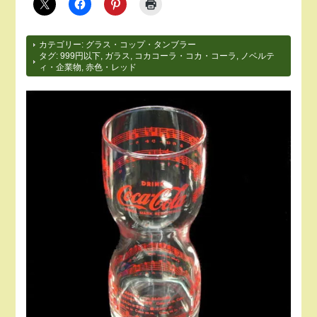
カテゴリー:
グラス・コップ・タンブラー
タグ:
999円以下
,
ガラス
,
コカコーラ・コカ・コーラ
,
ノベルテ
ィ・企業物
,
赤色・レッド