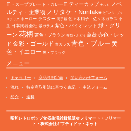
ノベ
ティーカップ
皿・スーププレート・カレー皿
ナルミ
ノリタケ・Noritake
ルティ・企業物
ピンク
プラ
ホーロー
ラスター
佐々木硝子・佐々木ガラス
両手鍋
小
スチック
緑・グリ
日本陶器会社
紫色・バイオレット
紫ガラス
皿
花柄
ーン
赤色・レッ
薔薇
茶色・ブラウン
葡萄・ぶどう
青色・ブルー
金彩・ゴールド
黄
ド
青ガラス
色・イエロー
黒・ブラック
メニュー
ギャラリー
商品説明定義
問い合わせフォーム
流れ
特定商取引法に基づく表記
申込フォーム
紹介
送料
昭和レトロポップ食器生活雑貨通販＠フリマート
・
フリマー
ト
・株式会社ギフティドットネット