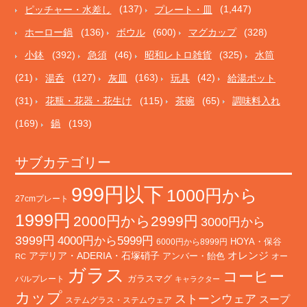
ピッチャー・水差し
(137)
プレート・皿
(1,447)
ホーロー鍋
(136)
ボウル
(600)
マグカップ
(328)
小鉢
(392)
急須
(46)
昭和レトロ雑貨
(325)
水筒
(21)
湯呑
(127)
灰皿
(163)
玩具
(42)
給湯ポット
(31)
花瓶・花器・花生け
(115)
茶碗
(65)
調味料入れ
(169)
鍋
(193)
サブカテゴリー
999円以下
1000円から
27cmプレート
1999円
2000円から2999円
3000円から
3999円
4000円から5999円
HOYA・保谷
6000円から8999円
オレンジ
アデリア・ADERIA・石塚硝子
アンバー・飴色
オー
RC
ガラス
コーヒー
バルプレート
ガラスマグ
キャラクター
カップ
ストーンウェア
スープ
ステムグラス・ステムウェア