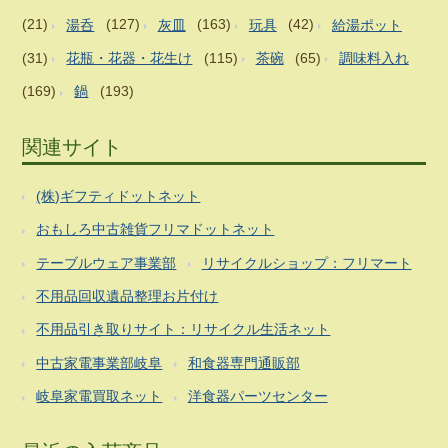
(21)
湯呑
(127)
灰皿
(163)
玩具
(42)
給湯ポット
(31)
花瓶・花器・花生け
(115)
茶碗
(65)
調味料入れ
(169)
鍋
(193)
関連サイト
(株)ギフティドットネット
おもしろ中古雑貨フリマドットネット
テーブルウェア事業部
リサイクルショップ：フリマート
不用品回収遺品整理お片付け
不用品引き取りサイト：リサイクル生活ネット
中古家電事業部岐阜
和食器専門通販部
岐阜家電買取ネット
洋食器パーツセンター