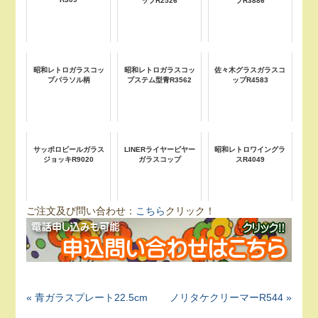
ップR2526
プR3886
昭和レトロガラスコッ
昭和レトロガラスコッ
佐々木グラスガラスコ
プパラソル柄
プステム型青R3562
ップR4583
サッポロビールガラス
LINERライヤービヤー
昭和レトロワイングラ
ジョッキR9020
ガラスコップ
スR4049
ご注文及び問い合わせ：
こちら
クリック！
« 青ガラスプレート22.5cm
ノリタケクリーマーR544 »