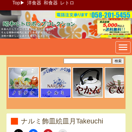
Top
▶
洋食器
和食器
レトロ
昭和レトロポップ食器生活雑
貨通販＠フリマート
ナルミ飾皿絵皿月Takeuchi