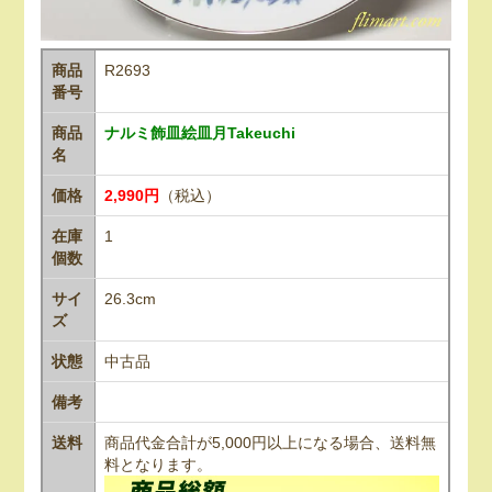
商品
R2693
番号
商品
ナルミ飾皿絵皿月Takeuchi
名
価格
2,990円
（税込）
在庫
1
個数
サイ
26.3cm
ズ
状態
中古品
備考
送料
商品代金合計が5,000円以上になる場合、送料無
料となります。