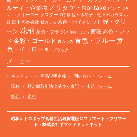
ノリタケ・Noritake
ルティ・企業物
ピンク
プラ
ホーロー
ラスター
佐々木硝子・佐々木ガラス
両手鍋
小
スチック
緑・グリ
日本陶器会社
紫色・バイオレット
紫ガラス
皿
花柄
ーン
赤色・レッ
薔薇
茶色・ブラウン
葡萄・ぶどう
青色・ブルー
金彩・ゴールド
黄
ド
青ガラス
色・イエロー
黒・ブラック
メニュー
ギャラリー
商品説明定義
問い合わせフォーム
流れ
特定商取引法に基づく表記
申込フォーム
紹介
送料
昭和レトロポップ食器生活雑貨通販＠フリマート
・
フリマー
ト
・株式会社ギフティドットネット