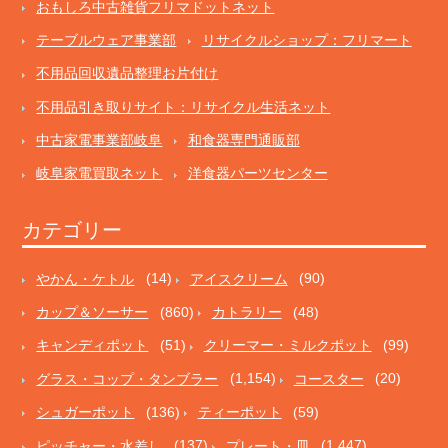
おもしろ中古雑貨フリマドットネット
テーブルウェア事業部
リサイクルショップ：フリマート
不用品回収遺品整理お片付け
不用品引き取りサイト：リサイクル生活ネット
中古家電事業部岐阜
和食器専門通販部
岐阜家電買取ネット
洋食器パーツセンター
カテゴリー
やかん・ケトル
(14)
アイスクリーム
(90)
カップ＆ソーサー
(860)
カトラリー
(48)
キャンディポット
(51)
クリーマー・ミルクポット
(99)
グラス・コップ・タンブラー
(1,154)
コースター
(20)
シュガーポット
(136)
ティーポット
(59)
ピッチャー・水差し
(137)
プレート・皿
(1,447)