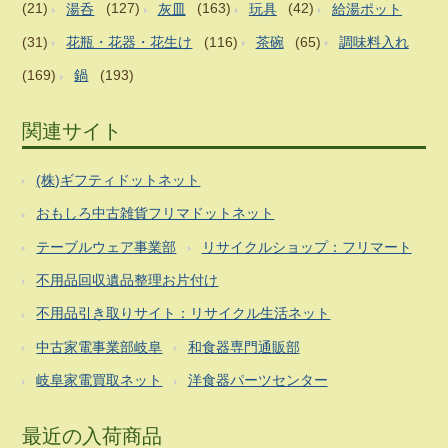
(21)
湯呑
(127)
灰皿
(163)
玩具
(42)
給湯ポット
(31)
花瓶・花器・花生け
(116)
茶碗
(65)
調味料入れ
(169)
鍋
(193)
関連サイト
(株)ギフティドットネット
おもしろ中古雑貨フリマドットネット
テーブルウェア事業部
リサイクルショップ：フリマート
不用品回収遺品整理お片付け
不用品引き取りサイト：リサイクル生活ネット
中古家電事業部岐阜
和食器専門通販部
岐阜家電買取ネット
洋食器パーツセンター
最近の入荷商品