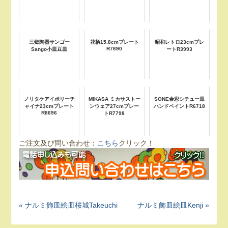
三郷陶器サンゴー
花柄15.8cmプレート
昭和レトロ23cmプレ
R7690
Sango小皿豆皿
ートR3993
ノリタケアイボリーチ
MIKASA ミカサストー
SONE金彩シチュー皿
ャイナ23cmプレート
ンウェア27cmプレー
ハンドペイントR6718
R8696
トR7798
ご注文及び問い合わせ：
こちら
クリック！
« ナルミ飾皿絵皿桜城Takeuchi
ナルミ飾皿絵皿Kenji »