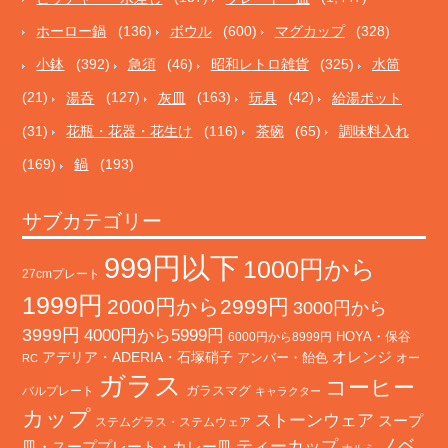
ホーロー鍋
(136)
ボウル
(600)
マグカップ
(328)
小鉢
(392)
急須
(46)
昭和レトロ雑貨
(325)
水筒
(21)
湯呑
(127)
灰皿
(163)
玩具
(42)
給湯ポット
(31)
花瓶・花器・花生け
(116)
茶碗
(65)
調味料入れ
(169)
鍋
(193)
サブカテゴリー
999円以下
1000円から
27cmプレート
1999円
2000円から2999円
3000円から
3999円
4000円から5999円
HOYA・保谷
6000円から8999円
オレンジ
アデリア・ADERIA・石塚硝子
アンバー・飴色
オー
RC
ガラス
コーヒー
バルプレート
ガラスマグ
キャラクター
カップ
ストーンウェア
スープ
ステムグラス・ステムウェア
ノベ
ティーカップ
皿・スーププレート・カレー皿
ナルミ