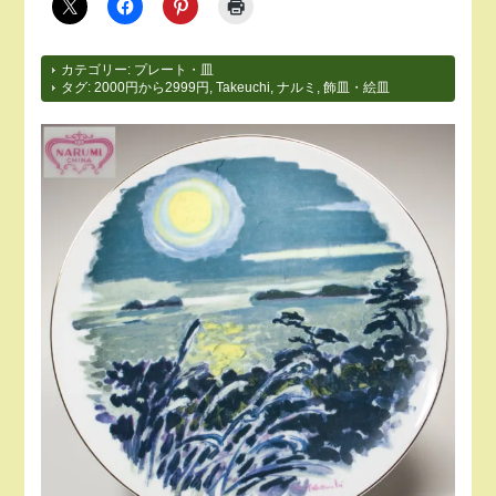
カテゴリー:
プレート・皿
タグ:
2000円から2999円
,
Takeuchi
,
ナルミ
,
飾皿・絵皿