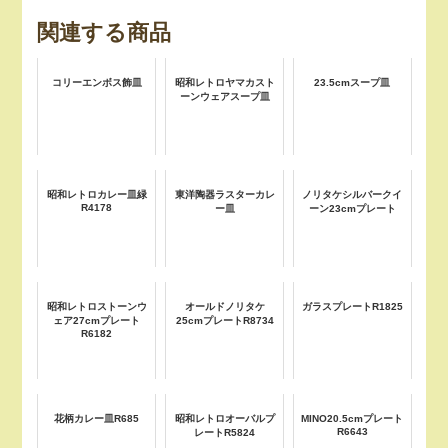
関連する商品
コリーエンボス飾皿
昭和レトロヤマカスト
23.5cmスープ皿
ーンウェアスープ皿
昭和レトロカレー皿緑
東洋陶器ラスターカレ
ノリタケシルバークイ
R4178
ー皿
ーン23cmプレート
昭和レトロストーンウ
オールドノリタケ
ガラスプレートR1825
ェア27cmプレート
25cmプレートR8734
R6182
花柄カレー皿R685
昭和レトロオーバルプ
MINO20.5cmプレート
R6643
レートR5824