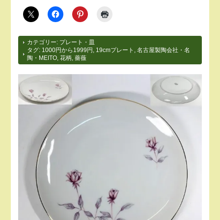
カテゴリー:
プレート・皿
タグ:
1000円から1999円
,
19cmプレート
,
名古屋製陶会社・名
陶・MEITO
,
花柄
,
薔薇