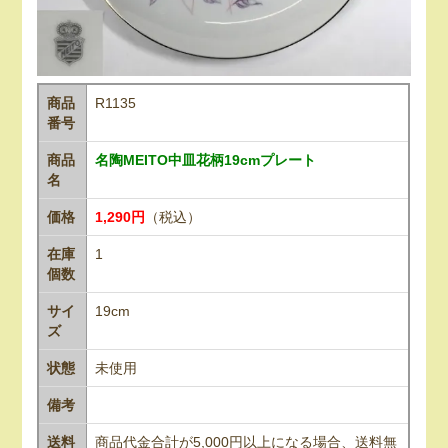
商品
R1135
番号
商品
名陶MEITO中皿花柄19cmプレート
名
価格
1,290円
（税込）
在庫
1
個数
サイ
19cm
ズ
状態
未使用
備考
送料
商品代金合計が5,000円以上になる場合、送料無