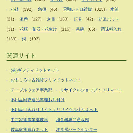
小鉢
(392)
急須
(46)
昭和レトロ雑貨
(325)
水筒
(21)
湯呑
(127)
灰皿
(163)
玩具
(42)
給湯ポット
(31)
花瓶・花器・花生け
(115)
茶碗
(65)
調味料入れ
(169)
鍋
(193)
関連サイト
(株)ギフティドットネット
おもしろ中古雑貨フリマドットネット
テーブルウェア事業部
リサイクルショップ：フリマート
不用品回収遺品整理お片付け
不用品引き取りサイト：リサイクル生活ネット
中古家電事業部岐阜
和食器専門通販部
岐阜家電買取ネット
洋食器パーツセンター