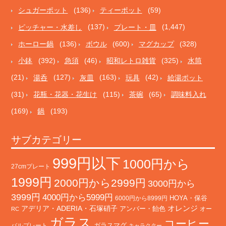
シュガーポット
(136)
ティーポット
(59)
ピッチャー・水差し
(137)
プレート・皿
(1,447)
ホーロー鍋
(136)
ボウル
(600)
マグカップ
(328)
小鉢
(392)
急須
(46)
昭和レトロ雑貨
(325)
水筒
(21)
湯呑
(127)
灰皿
(163)
玩具
(42)
給湯ポット
(31)
花瓶・花器・花生け
(115)
茶碗
(65)
調味料入れ
(169)
鍋
(193)
サブカテゴリー
999円以下
1000円から
27cmプレート
1999円
2000円から2999円
3000円から
3999円
4000円から5999円
HOYA・保谷
6000円から8999円
オレンジ
アデリア・ADERIA・石塚硝子
アンバー・飴色
オー
RC
ガラス
コーヒー
バルプレート
ガラスマグ
キャラクター