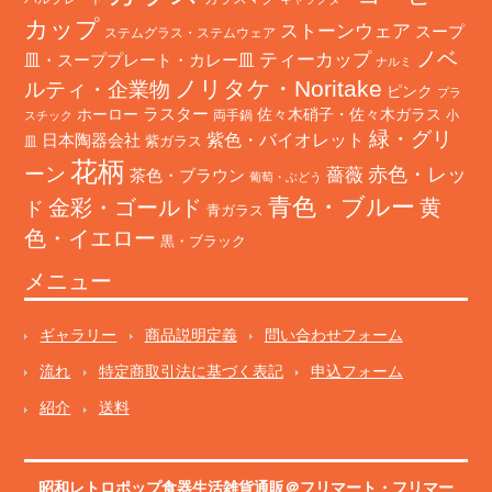
カップ
ストーンウェア
スープ
ステムグラス・ステムウェア
ノベ
ティーカップ
皿・スーププレート・カレー皿
ナルミ
ノリタケ・Noritake
ルティ・企業物
ピンク
プラ
ホーロー
ラスター
佐々木硝子・佐々木ガラス
両手鍋
小
スチック
緑・グリ
日本陶器会社
紫色・バイオレット
紫ガラス
皿
花柄
ーン
赤色・レッ
薔薇
茶色・ブラウン
葡萄・ぶどう
青色・ブルー
金彩・ゴールド
黄
ド
青ガラス
色・イエロー
黒・ブラック
メニュー
ギャラリー
商品説明定義
問い合わせフォーム
流れ
特定商取引法に基づく表記
申込フォーム
紹介
送料
昭和レトロポップ食器生活雑貨通販＠フリマート
・
フリマー