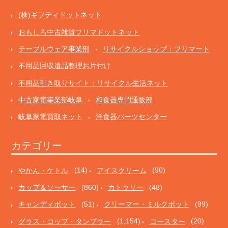
(株)ギフティドットネット
おもしろ中古雑貨フリマドットネット
テーブルウェア事業部
リサイクルショップ：フリマート
不用品回収遺品整理お片付け
不用品引き取りサイト：リサイクル生活ネット
中古家電事業部岐阜
和食器専門通販部
岐阜家電買取ネット
洋食器パーツセンター
カテゴリー
やかん・ケトル
(14)
アイスクリーム
(90)
カップ＆ソーサー
(860)
カトラリー
(48)
キャンディポット
(51)
クリーマー・ミルクポット
(99)
グラス・コップ・タンブラー
(1,154)
コースター
(20)