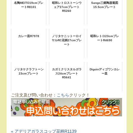
名陶MEITO19cmプレ
昭和レトロストーンウ
Sango三郷陶器菊図
ートR8101
ェア27cmプレート
15.5cmプレート
R5260
カレー皿R7978
ノリタケニットーロイ
昭和レトロ23cmプレ
ヤルRC花柄27cmプレ
ートR4690
ート
ノリタケクラフトーン
カガミクリスタルガラ
Digoinディゴワンカレ
23cmプレート
ス24cmプレート
ー皿
R5641
ご注文及び問い合わせ：
こちら
クリック！
« アデリアガラスコップ花柄R1139