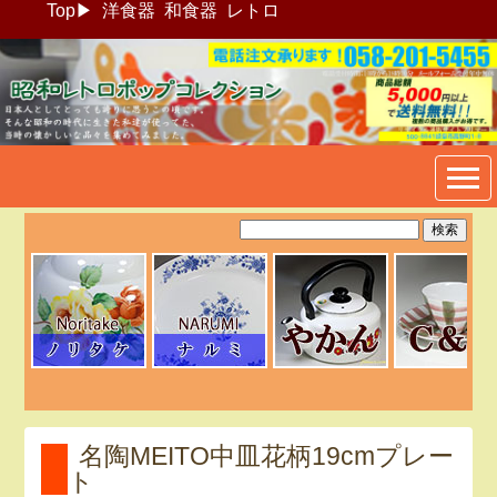
Top
▶
洋食器
和食器
レトロ
昭和レトロポップ食器生活雑
貨通販＠フリマート
名陶MEITO中皿花柄19cmプレー
ト