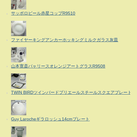
サッポロビール赤星コップR9510
ファイヤーキングアンカーホッキングミルクガラス灰皿
山本寛斎バャリースオレンジアートグラスR9508
TWIN BIRDツインバードプリエールスチールスクエアプレート
Guy Larocheギラロッシュ14cmプレート