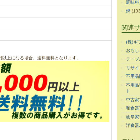
調味料
鍋
(193
関連
(株)
おもし
00円以上になる場合、送料無料となります。
テーブ
リサイ
不用品
不用品
ト
中古家
和食器
岐阜家
洋食器