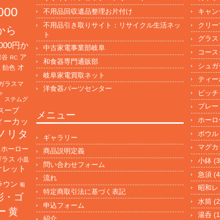
000
不用品回収遺品整理お片付け
キャン
不用品引き取りサイト：リサイクル生活ネッ
クリー
円から
ト
グラス
000円か
中古家電事業部岐阜
コース
保谷
ア
RC
和食器専門通販部
シュガ
オ
・飴色
岐阜家電買取ネット
ティー
ガラスマ
洋食器パーツセンター
ピッチ
プ
ステムグ
プレー
スープ
メニュー
ホーロ
ィーカッ
ノリタ
ボウル
ギャラリー
マグカ
ホーロー
商品説明定義
ガラス
小皿
小鉢
(3
問い合わせフォーム
オレット
急須
(4
流れ
ラウン
葡
昭和レ
特定商取引法に基づく表記
彩・ゴ
水筒
(2
申込フォーム
ー
黄
湯呑
(1
紹介