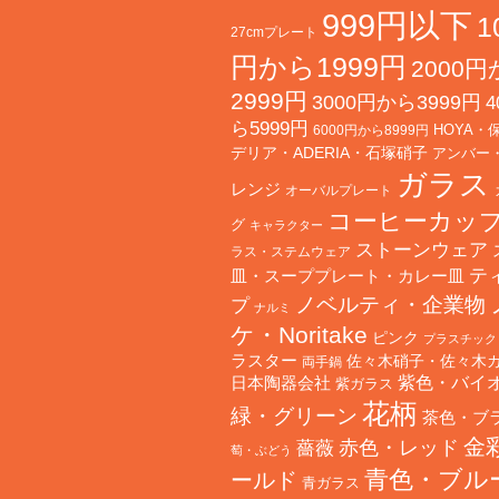
999円以下
1
27cmプレート
円から1999円
2000
2999円
3000円から3999円
4
ら5999円
HOYA・
6000円から8999円
デリア・ADERIA・石塚硝子
アンバー
ガラス
レンジ
オーバルプレート
コーヒーカッ
グ
キャラクター
ストーンウェア
ラス・ステムウェア
テ
皿・スーププレート・カレー皿
ノベルティ・企業物
プ
ナルミ
ケ・Noritake
ピンク
プラスチック
ラスター
佐々木硝子・佐々木
両手鍋
日本陶器会社
紫色・バイ
紫ガラス
花柄
緑・グリーン
茶色・ブ
金
赤色・レッド
薔薇
萄・ぶどう
青色・ブル
ールド
青ガラス