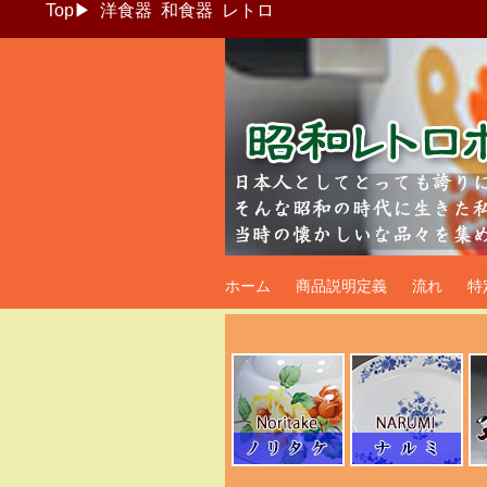
Top
▶
洋食器
和食器
レトロ
昭和レトロポッ
ホーム
商品説明定義
流れ
特