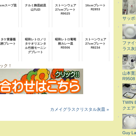
.5cmスープ皿
ナルミ飾皿絵皿
ストーンウェア
16cmプレート
R2853
山TUZI
27cmプレート
R9025
サッポ
リタケ黄薔薇
昭和レトロノリ
昭和レトロ葡萄
ストーンウェア
ファイ
花柄プレート
タケオリエンタ
柄カレー皿
27cmプレート
R5506
R8234
ラス灰
ル竹柄モーニン
グプレート
ック！
山本寛
R9508
TWI
クエア
カメイグラスクリスタル灰皿 »
Guy 