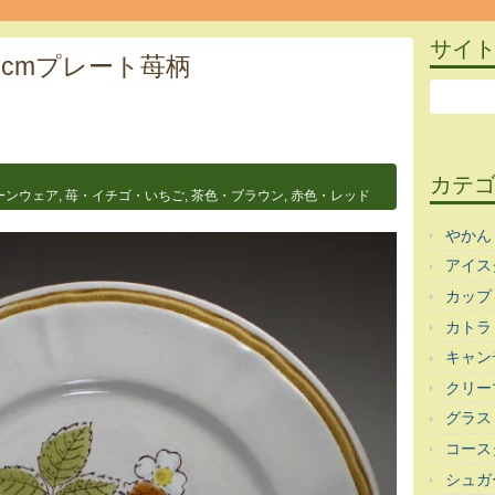
サイ
7cmプレート苺柄
カテ
ーンウェア
,
苺・イチゴ・いちご
,
茶色・ブラウン
,
赤色・レッド
やかん
アイス
カップ
カトラ
キャン
クリー
グラス
コース
シュガ