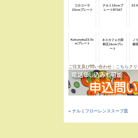
コカコーラ
ナルミ15cmプ
23
23cmプレート
レートR7347
Kakunobu23.5c
ネスカフェ小田
ノ
mプレート
和正16cmプレ
柄
ート
ご注文及び問い合わせ：
こちら
クリ
« ナルミフローレンススープ皿