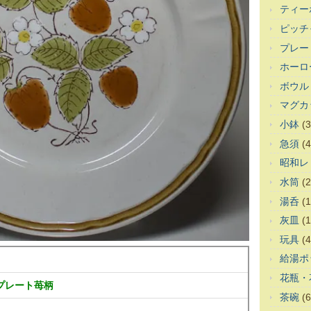
ティー
ピッチ
プレー
ホーロ
ボウル
マグカ
小鉢
(3
急須
(4
昭和レ
水筒
(2
湯呑
(1
灰皿
(1
玩具
(4
給湯ポ
花瓶・
mプレート苺柄
茶碗
(6