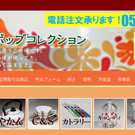
プ食器生活雑貨通販＠フリマー
定商取引法表記
申込フォーム
紹介
送料
洋食器
和食器