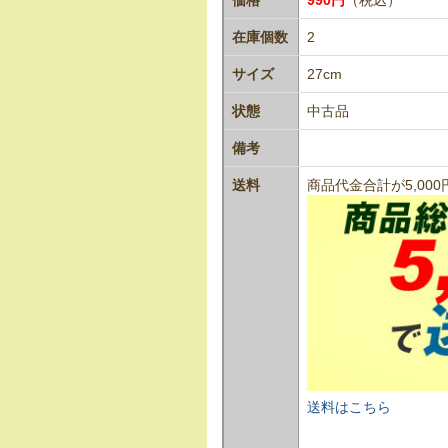
在庫個数
2
サイズ
27cm
状態
中古品
備考
送料
商品代金合計が5,0
送料はこちら