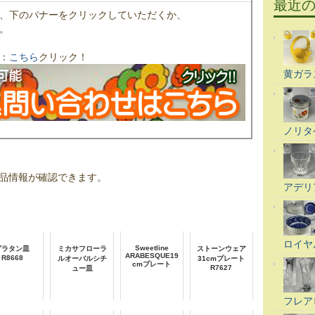
最近
、下のバナーをクリックしていただくか、
。
：
こちら
クリック！
黄ガラ
ノリタ
品情報が確認できます。
アデリ
ロイヤ
Sweetline
グラタン皿
ミカサフローラ
ストーンウェア
ARABESQUE19
R8668
ルオーバルシチ
31cmプレート
cmプレート
R7627
ュー皿
フレア