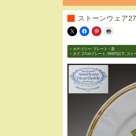
ストーンウェア2
カテゴリー:
プレート・皿
タグ:
27cmプレート
,
999円以下
,
スト