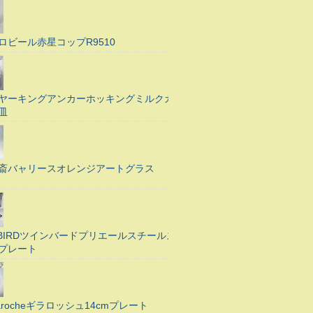
ロビール赤星コップR9510
ヤーキングアンカーホッキングミルクガ
皿
斎バャリースオレンジアートグラス
N BIRDツインバードプリエールスチールス
プレート
Larocheギラロッシュ14cmプレート