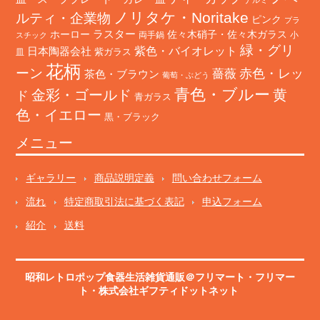
ノリタケ・Noritake
ルティ・企業物
ピンク
プラ
ホーロー
ラスター
佐々木硝子・佐々木ガラス
両手鍋
小
スチック
緑・グリ
日本陶器会社
紫色・バイオレット
紫ガラス
皿
花柄
ーン
赤色・レッ
薔薇
茶色・ブラウン
葡萄・ぶどう
青色・ブルー
金彩・ゴールド
黄
ド
青ガラス
色・イエロー
黒・ブラック
メニュー
ギャラリー
商品説明定義
問い合わせフォーム
流れ
特定商取引法に基づく表記
申込フォーム
紹介
送料
昭和レトロポップ食器生活雑貨通販＠フリマート
・
フリマー
ト
・株式会社ギフティドットネット