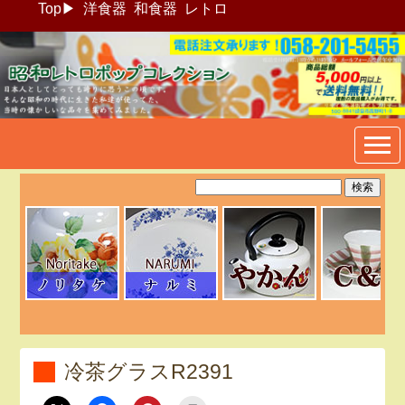
Top
▶
洋食器
和食器
レトロ
昭和レトロポップ食器生活雑
貨通販＠フリマート
冷茶グラスR2391