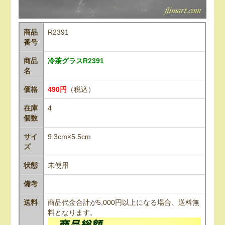
商品
R2391
番号
商品
冷茶グラスR2391
名
価格
490円
（税込）
在庫
4
個数
サイ
9.3cm×5.5cm
ズ
状態
未使用
備考
送料
商品代金合計が5,000円以上になる場合、送料無
料となります。