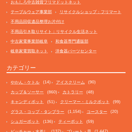
おもしろ中古雑貨フリマドットネット
テーブルウェア事業部
リサイクルショップ：フリマート
不用品回収遺品整理お片付け
不用品引き取りサイト：リサイクル生活ネット
中古家電事業部岐阜
和食器専門通販部
岐阜家電買取ネット
洋食器パーツセンター
カテゴリー
やかん・ケトル
(14)
アイスクリーム
(90)
カップ＆ソーサー
(860)
カトラリー
(48)
キャンディポット
(51)
クリーマー・ミルクポット
(99)
グラス・コップ・タンブラー
(1,154)
コースター
(20)
シュガーポット
(136)
ティーポット
(59)
ピッチャー・水差し
(137)
プレート・皿
(1,447)