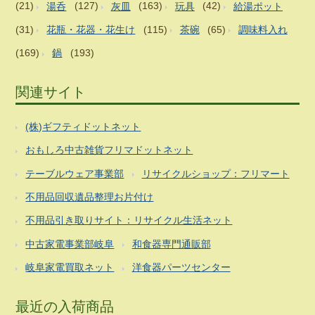
(21)
湯呑
(127)
灰皿
(163)
玩具
(42)
給湯ポット
(31)
花瓶・花器・花生け
(115)
茶碗
(65)
調味料入れ
(169)
鍋
(193)
関連サイト
(株)ギフティドットネット
おもしろ中古雑貨フリマドットネット
テーブルウェア事業部
リサイクルショップ：フリマート
不用品回収遺品整理お片付け
不用品引き取りサイト：リサイクル生活ネット
中古家電事業部岐阜
和食器専門通販部
岐阜家電買取ネット
洋食器パーツセンター
最近の入荷商品