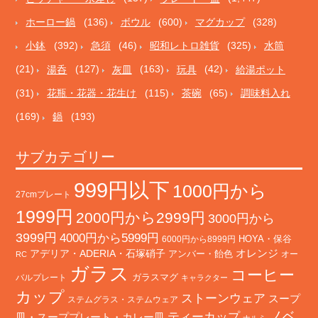
ホーロー鍋
(136)
ボウル
(600)
マグカップ
(328)
小鉢
(392)
急須
(46)
昭和レトロ雑貨
(325)
水筒
(21)
湯呑
(127)
灰皿
(163)
玩具
(42)
給湯ポット
(31)
花瓶・花器・花生け
(115)
茶碗
(65)
調味料入れ
(169)
鍋
(193)
サブカテゴリー
999円以下
1000円から
27cmプレート
1999円
2000円から2999円
3000円から
3999円
4000円から5999円
HOYA・保谷
6000円から8999円
オレンジ
アデリア・ADERIA・石塚硝子
アンバー・飴色
オー
RC
ガラス
コーヒー
バルプレート
ガラスマグ
キャラクター
カップ
ストーンウェア
スープ
ステムグラス・ステムウェア
ノベ
ティーカップ
皿・スーププレート・カレー皿
ナルミ