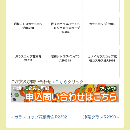
昭和レトロガラスコッ
佐々木グラスハードス
ガラスコップR7909
プR6728
トロングガラスコップ
R8151
ガラスコップ花柄青
昭和レトロワイングラ
カメイガラスコップ花
R1611
スR4049
柄コスモス緑R2008
ご注文及び問い合わせ：
こちら
クリック！
« ガラスコップ花柄青白R2392
冷茶グラスR2390 »