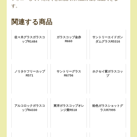
す。
関連する商品
佐々木グラスガラスコ
ガラスコップ金赤
サントリーエイドガン
R660
ップR1484
ダムグラスR5316
ノリタケフリーカップ
サントリーグラス
ホクセイ紫ガラスコッ
R571
R6756
プ
アルコロックガラスコ
東洋ガラスコップオレ
飴色ガラスショットグ
ップR4330
ンジ黄R518
ラスR7995