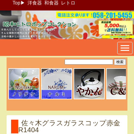
Top
▶
洋食器
和食器
レトロ
昭和レトロポップ食器生活雑
貨通販＠フリマート
佐々木グラスガラスコップ赤金
R1404