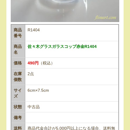
商品
R1404
番号
商品
佐々木グラスガラスコップ赤金R1404
名
価格
490円
（税込）
在庫
2点
個数
サイ
6cm×7.5cm
ズ
状態
中古品
備考
送料
商品代金合計が5,000円以上になる場合、送料無