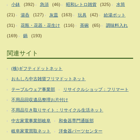
小鉢
(392)
急須
(46)
昭和レトロ雑貨
(325)
水筒
(21)
湯呑
(127)
灰皿
(163)
玩具
(42)
給湯ポット
(31)
花瓶・花器・花生け
(116)
茶碗
(65)
調味料入れ
(169)
鍋
(193)
関連サイト
(株)ギフティドットネット
おもしろ中古雑貨フリマドットネット
テーブルウェア事業部
リサイクルショップ：フリマート
不用品回収遺品整理お片付け
不用品引き取りサイト：リサイクル生活ネット
中古家電事業部岐阜
和食器専門通販部
岐阜家電買取ネット
洋食器パーツセンター