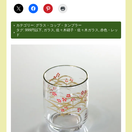
カテゴリー:
グラス・コップ・タンブラー
タグ:
999円以下
,
ガラス
,
佐々木硝子・佐々木ガラス
,
赤色・レッ
ド