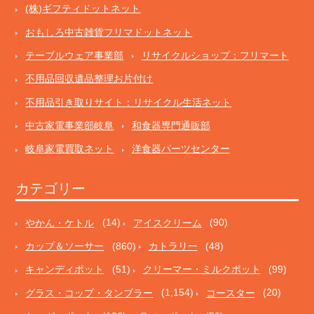
(株)ギフティドットネット
おもしろ中古雑貨フリマドットネット
テーブルウェア事業部
リサイクルショップ：フリマート
不用品回収遺品整理お片付け
不用品引き取りサイト：リサイクル生活ネット
中古家電事業部岐阜
和食器専門通販部
岐阜家電買取ネット
洋食器パーツセンター
カテゴリー
やかん・ケトル
(14)
アイスクリーム
(90)
カップ＆ソーサー
(860)
カトラリー
(48)
キャンディポット
(51)
クリーマー・ミルクポット
(99)
グラス・コップ・タンブラー
(1,154)
コースター
(20)