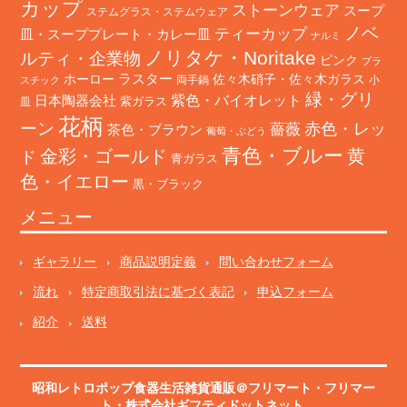
カップ
ストーンウェア
スープ
ステムグラス・ステムウェア
ノベ
ティーカップ
皿・スーププレート・カレー皿
ナルミ
ノリタケ・Noritake
ルティ・企業物
ピンク
プラ
ホーロー
ラスター
佐々木硝子・佐々木ガラス
両手鍋
小
スチック
緑・グリ
日本陶器会社
紫色・バイオレット
紫ガラス
皿
花柄
ーン
赤色・レッ
薔薇
茶色・ブラウン
葡萄・ぶどう
青色・ブルー
金彩・ゴールド
黄
ド
青ガラス
色・イエロー
黒・ブラック
メニュー
ギャラリー
商品説明定義
問い合わせフォーム
流れ
特定商取引法に基づく表記
申込フォーム
紹介
送料
昭和レトロポップ食器生活雑貨通販＠フリマート
・
フリマー
ト
・株式会社ギフティドットネット