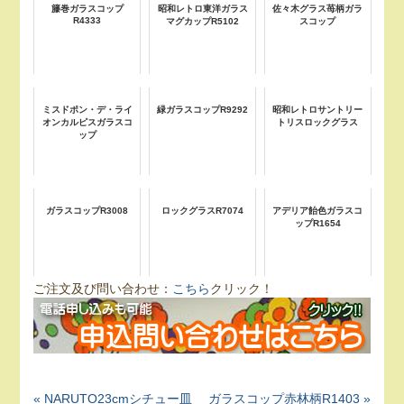
籐巻ガラスコップ
昭和レトロ東洋ガラス
佐々木グラス苺柄ガラ
R4333
マグカップR5102
スコップ
ミスドポン・デ・ライ
緑ガラスコップR9292
昭和レトロサントリー
オンカルピスガラスコ
トリスロックグラス
ップ
ガラスコップR3008
ロックグラスR7074
アデリア飴色ガラスコ
ップR1654
ご注文及び問い合わせ：
こちら
クリック！
« NARUTO23cmシチュー皿
ガラスコップ赤林柄R1403 »