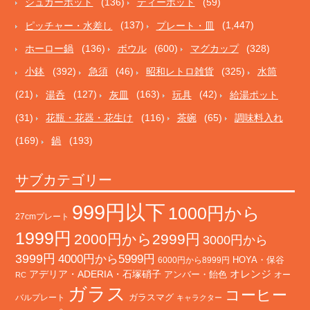
シュガーポット
(136)
ティーポット
(59)
ピッチャー・水差し
(137)
プレート・皿
(1,447)
ホーロー鍋
(136)
ボウル
(600)
マグカップ
(328)
小鉢
(392)
急須
(46)
昭和レトロ雑貨
(325)
水筒
(21)
湯呑
(127)
灰皿
(163)
玩具
(42)
給湯ポット
(31)
花瓶・花器・花生け
(116)
茶碗
(65)
調味料入れ
(169)
鍋
(193)
サブカテゴリー
999円以下
1000円から
27cmプレート
1999円
2000円から2999円
3000円から
3999円
4000円から5999円
HOYA・保谷
6000円から8999円
オレンジ
アデリア・ADERIA・石塚硝子
アンバー・飴色
オー
RC
ガラス
コーヒー
バルプレート
ガラスマグ
キャラクター