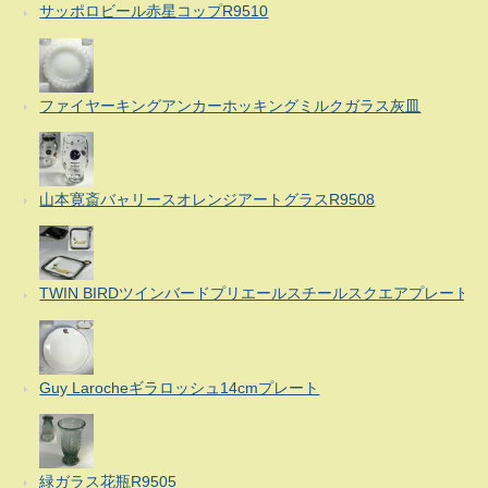
サッポロビール赤星コップR9510
ファイヤーキングアンカーホッキングミルクガラス灰皿
山本寛斎バャリースオレンジアートグラスR9508
TWIN BIRDツインバードプリエールスチールスクエアプレート
Guy Larocheギラロッシュ14cmプレート
緑ガラス花瓶R9505