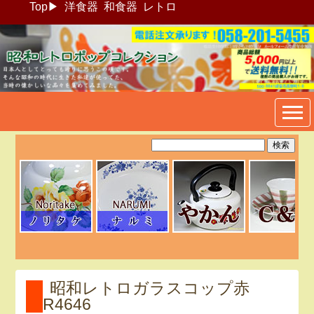
Top
▶
洋食器
和食器
レトロ
昭和レトロポップ食器生活雑
貨通販＠フリマート
昭和レトロガラスコップ赤
R4646