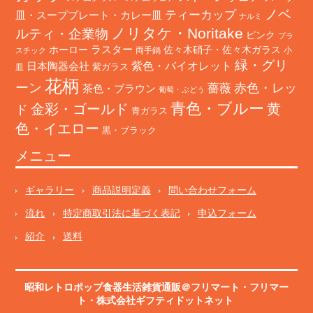
ノベ
ティーカップ
皿・スーププレート・カレー皿
ナルミ
ノリタケ・Noritake
ルティ・企業物
ピンク
プラ
ホーロー
ラスター
佐々木硝子・佐々木ガラス
両手鍋
小
スチック
緑・グリ
日本陶器会社
紫色・バイオレット
紫ガラス
皿
花柄
ーン
赤色・レッ
薔薇
茶色・ブラウン
葡萄・ぶどう
青色・ブルー
金彩・ゴールド
黄
ド
青ガラス
色・イエロー
黒・ブラック
メニュー
ギャラリー
商品説明定義
問い合わせフォーム
流れ
特定商取引法に基づく表記
申込フォーム
紹介
送料
昭和レトロポップ食器生活雑貨通販＠フリマート
・
フリマー
ト
・株式会社ギフティドットネット