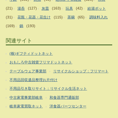
(21)
湯呑
(127)
灰皿
(163)
玩具
(42)
給湯ポット
(31)
花瓶・花器・花生け
(115)
茶碗
(65)
調味料入れ
(169)
鍋
(193)
関連サイト
(株)ギフティドットネット
おもしろ中古雑貨フリマドットネット
テーブルウェア事業部
リサイクルショップ：フリマート
不用品回収遺品整理お片付け
不用品引き取りサイト：リサイクル生活ネット
中古家電事業部岐阜
和食器専門通販部
岐阜家電買取ネット
洋食器パーツセンター