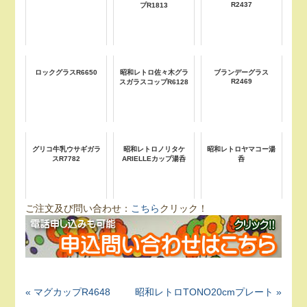
R2437
プR1813
ロックグラスR6650
昭和レトロ佐々木グラ
ブランデーグラス
R2469
スガラスコップR6128
グリコ牛乳ウサギガラ
昭和レトロノリタケ
昭和レトロヤマコー湯
スR7782
ARIELLEカップ湯呑
呑
ご注文及び問い合わせ：
こちら
クリック！
« マグカップR4648
昭和レトロTONO20cmプレート »