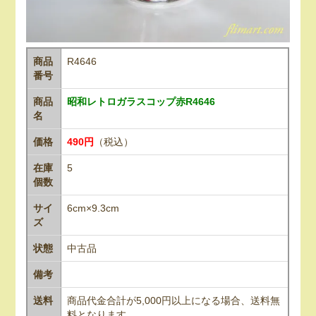
商品
R4646
番号
商品
昭和レトロガラスコップ赤R4646
名
価格
490円
（税込）
在庫
5
個数
サイ
6cm×9.3cm
ズ
状態
中古品
備考
送料
商品代金合計が5,000円以上になる場合、送料無
料となります。