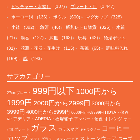
ピッチャー・水差し
(137)
プレート・皿
(1,447)
ホーロー鍋
(136)
ボウル
(600)
マグカップ
(328)
小鉢
(392)
急須
(46)
昭和レトロ雑貨
(325)
水筒
(21)
湯呑
(127)
灰皿
(163)
玩具
(42)
給湯ポット
(31)
花瓶・花器・花生け
(115)
茶碗
(65)
調味料入れ
(169)
鍋
(193)
サブカテゴリー
999円以下
1000円から
27cmプレート
1999円
2000円から2999円
3000円から
3999円
4000円から5999円
HOYA・保谷
6000円から8999円
オレンジ
アデリア・ADERIA・石塚硝子
アンバー・飴色
オー
RC
ガラス
コーヒー
バルプレート
ガラスマグ
キャラクター
カップ
ストーンウェア
スープ
ステムグラス・ステムウェア