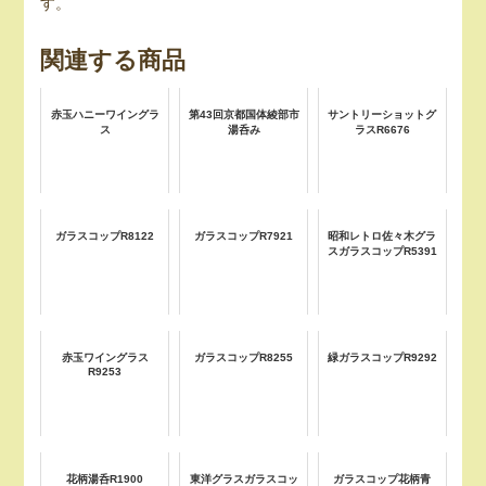
す。
関連する商品
赤玉ハニーワイングラ
第43回京都国体綾部市
サントリーショットグ
ス
湯呑み
ラスR6676
ガラスコップR8122
ガラスコップR7921
昭和レトロ佐々木グラ
スガラスコップR5391
赤玉ワイングラス
ガラスコップR8255
緑ガラスコップR9292
R9253
花柄湯呑R1900
東洋グラスガラスコッ
ガラスコップ花柄青