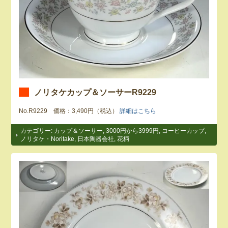
ノリタケカップ＆ソーサーR9229
No.R9229 価格：3,490円（税込）
詳細はこちら
カテゴリー:
カップ＆ソーサー
,
3000円から3999円
,
コーヒーカップ
,
ノリタケ・Noritake
,
日本陶器会社
,
花柄