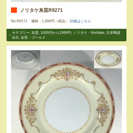
ノリタケ灰皿R9271
No.R9271 価格：1,990円（税込）
詳細はこちら
カテゴリー:
灰皿
,
1000円から1999円
,
ノリタケ・Noritake
,
日本陶器
会社
,
金彩・ゴールド