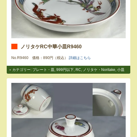
ノリタケRC中華小皿R9460
No.R9460 価格：890円（税込）
詳細はこちら
カテゴリー:
プレート・皿
,
999円以下
,
RC
,
ノリタケ・Noritake
,
小皿