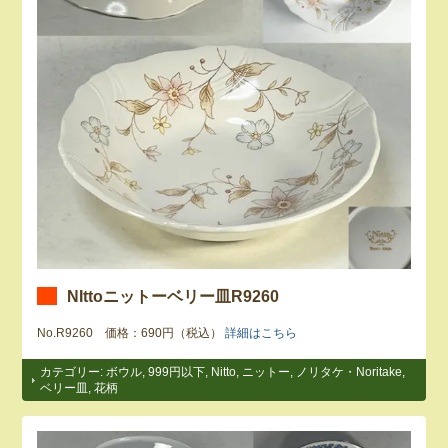
NIttoニットーベリー皿R9260
No.R9260 価格：690円（税込）
詳細はこちら
カテゴリー:
ボウル
,
999円以下
,
Nitto
,
ニットー
,
ノリタケ・Noritake
,
ベリー皿
,
花柄