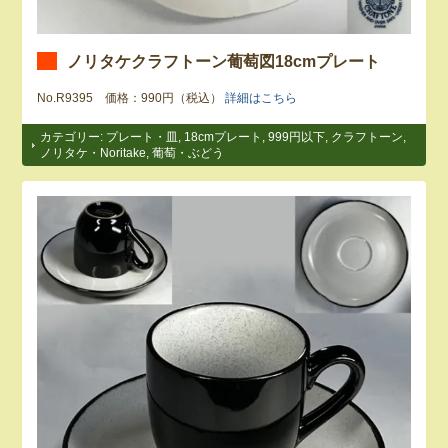
ノリタケクラフトーン葡萄図18cmプレート
No.R9395 価格：990円（税込）
詳細はこちら
カテゴリー:
プレート・皿
,
18cmプレート
,
999円以下
,
クラフトーン
,
ノリタケ・Noritake
,
葡萄・ぶどう