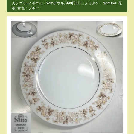
カテゴリー:
ボウル
,
19cmボウル
,
999円以下
,
ノリタケ・Noritake
,
花
柄
,
青色・ブルー