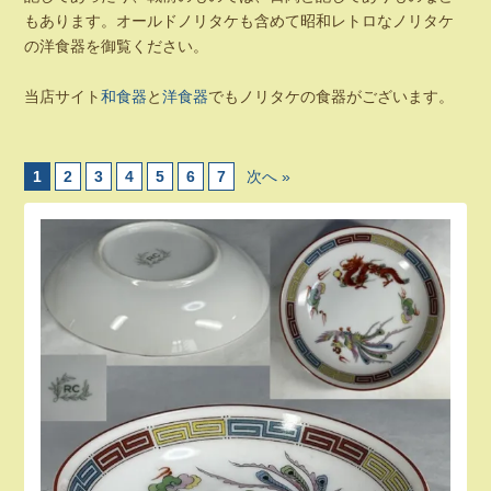
もあります。オールドノリタケも含めて昭和レトロなノリタケ
の洋食器を御覧ください。
当店サイト
和食器
と
洋食器
でもノリタケの食器がございます。
1
2
3
4
5
6
7
次へ »