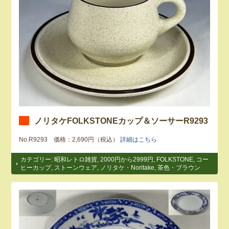
ノリタケFOLKSTONEカップ＆ソーサーR9293
No.R9293 価格：2,690円（税込）
詳細はこちら
カテゴリー:
昭和レトロ雑貨
,
2000円から2999円
,
FOLKSTONE
,
コー
ヒーカップ
,
ストーンウェア
,
ノリタケ・Noritake
,
茶色・ブラウン