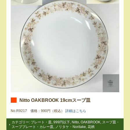
Nitto OAKBROOK 19cmスープ皿
No.R9217 価格：990円（税込）
詳細はこちら
カテゴリー:
プレート・皿
,
999円以下
,
Nitto
,
OAKBROOK
,
スープ皿・
スーププレート・カレー皿
,
ノリタケ・Noritake
,
花柄