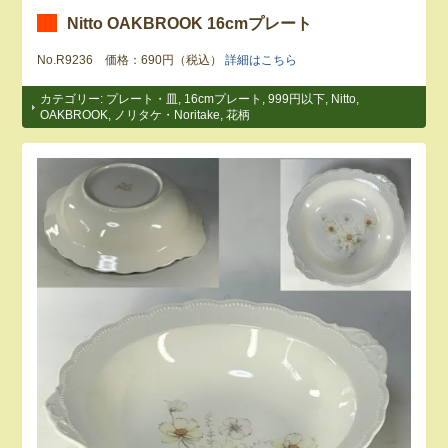
Nitto OAKBROOK 16cmプレート
No.R9236 価格：690円（税込）
詳細はこちら
カテゴリー:
プレート・皿
,
16cmプレート
,
999円以下
,
Nitto
,
OAKBROOK
,
ノリタケ・Noritake
,
花柄