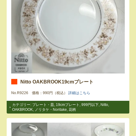
Nitto OAKBROOK19cmプレート
No.R9226 価格：990円（税込）
詳細はこちら
カテゴリー:
プレート・皿
,
19cmプレート
,
999円以下
,
Nitto
,
OAKBROOK
,
ノリタケ・Noritake
,
花柄