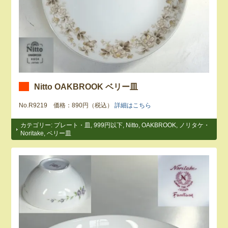
Nitto OAKBROOK ベリー皿
No.R9219 価格：890円（税込）
詳細はこちら
カテゴリー:
プレート・皿
,
999円以下
,
Nitto
,
OAKBROOK
,
ノリタケ・
Noritake
,
ベリー皿