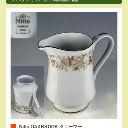
ファンタジー
,
ベリー皿
,
日本陶器会社
,
花柄
Nitto OAKBROOK クリーマー