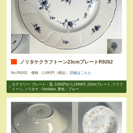
ノリタケクラフトーン23cmプレートR9262
No.R9262 価格：1,490円（税込）
詳細はこちら
カテゴリー:
プレート・皿
,
1000円から1999円
,
23cmプレート
,
クラフ
トーン
,
ノリタケ・Noritake
,
青色・ブルー