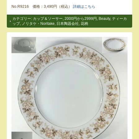
No.R9216 価格：3,490円（税込）
詳細はこちら
カテゴリー:
カップ＆ソーサー
,
2000円から2999円
,
Beauty
,
ティーカ
ップ
,
ノリタケ・Noritake
,
日本陶器会社
,
花柄