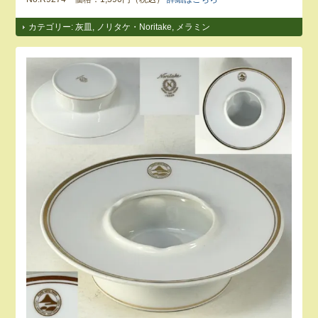
カテゴリー:
灰皿
,
ノリタケ・Noritake
,
メラミン