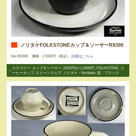
ノリタケFOLKSTONEカップ＆ソーサーR9390
No.R9390 価格：2,690円（税込）
詳細はこちら
カテゴリー:
カップ＆ソーサー
,
2000円から2999円
,
FOLKSTONE
,
コ
ーヒーカップ
,
ストーンウェア
,
ノリタケ・Noritake
,
黒・ブラック