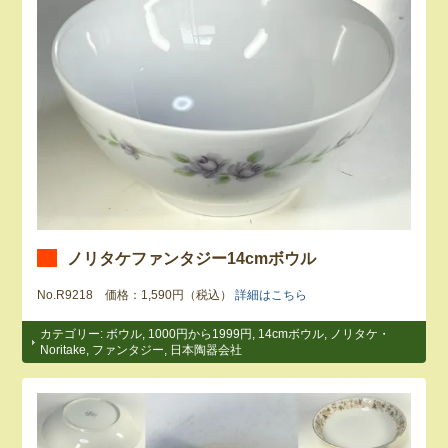
ノリタケファンタジー14cmボウル
No.R9218 価格：1,590円（税込）
詳細はこちら
カテゴリー:
ボウル
,
1000円から1999円
,
14cmボウル
,
ノリタケ・
Noritake
,
ファンタジー
,
日本陶器会社