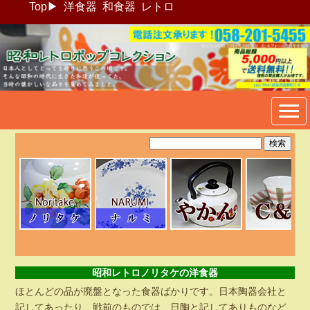
Top
▶
洋食器
和食器
レトロ
昭和レトロポップ食器生活雑
貨通販＠フリマート
昭和レトロノリタケの洋食器
ほとんどの品が廃盤となった食器ばかりです。日本陶器会社と
記してあったり、戦前のものでは、日陶と記してありものなど