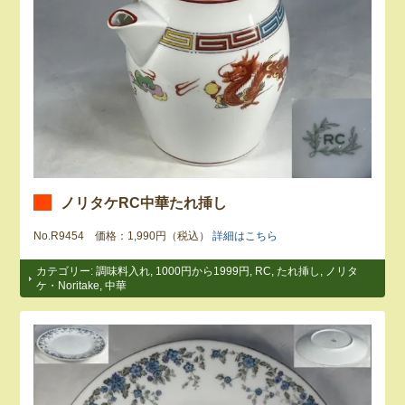
ノリタケRC中華たれ挿し
No.R9454 価格：1,990円（税込）
詳細はこちら
カテゴリー:
調味料入れ
,
1000円から1999円
,
RC
,
たれ挿し
,
ノリタ
ケ・Noritake
,
中華