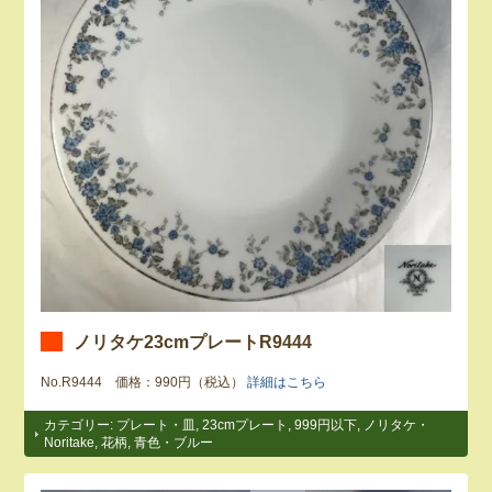
ノリタケ23cmプレートR9444
No.R9444 価格：990円（税込）
詳細はこちら
カテゴリー:
プレート・皿
,
23cmプレート
,
999円以下
,
ノリタケ・
Noritake
,
花柄
,
青色・ブルー