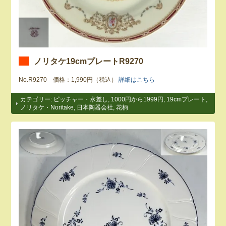
ノリタケ19cmプレートR9270
No.R9270 価格：1,990円（税込）
詳細はこちら
カテゴリー:
ピッチャー・水差し
,
1000円から1999円
,
19cmプレート
,
ノリタケ・Noritake
,
日本陶器会社
,
花柄