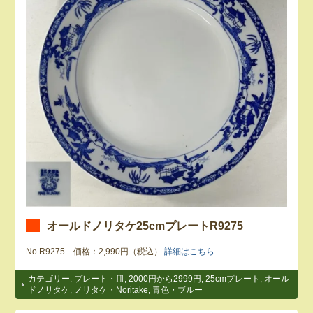
オールドノリタケ25cmプレートR9275
No.R9275 価格：2,990円（税込）
詳細はこちら
カテゴリー:
プレート・皿
,
2000円から2999円
,
25cmプレート
,
オール
ドノリタケ
,
ノリタケ・Noritake
,
青色・ブルー