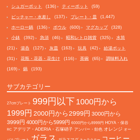
シュガーポット
(136)
ティーポット
(59)
ピッチャー・水差し
(137)
プレート・皿
(1,447)
ホーロー鍋
(136)
ボウル
(600)
マグカップ
(328)
小鉢
(392)
急須
(46)
昭和レトロ雑貨
(325)
水筒
(21)
湯呑
(127)
灰皿
(163)
玩具
(42)
給湯ポット
(31)
花瓶・花器・花生け
(116)
茶碗
(65)
調味料入れ
(169)
鍋
(193)
サブカテゴリー
999円以下
1000円から
27cmプレート
1999円
2000円から2999円
3000円から
3999円
4000円から5999円
HOYA・保谷
6000円から8999円
オレンジ
アデリア・ADERIA・石塚硝子
アンバー・飴色
オー
RC
ガラス
コーヒー
バルプレート
ガラスマグ
キャラクター