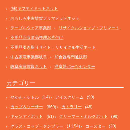
(株)ギフティドットネット
おもしろ中古雑貨フリマドットネット
テーブルウェア事業部
リサイクルショップ：フリマート
不用品回収遺品整理お片付け
不用品引き取りサイト：リサイクル生活ネット
中古家電事業部岐阜
和食器専門通販部
岐阜家電買取ネット
洋食器パーツセンター
カテゴリー
やかん・ケトル
(14)
アイスクリーム
(90)
カップ＆ソーサー
(860)
カトラリー
(48)
キャンディポット
(51)
クリーマー・ミルクポット
(99)
グラス・コップ・タンブラー
(1,154)
コースター
(20)