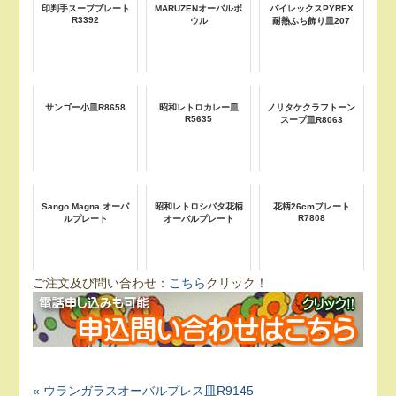
印判手スーププレート
MARUZENオーバルボ
パイレックスPYREX
R3392
ウル
耐熱ふち飾り皿207
サンゴー小皿R8658
昭和レトロカレー皿
ノリタケクラフトーン
R5635
スープ皿R8063
Sango Magna オーバ
昭和レトロシバタ花柄
花柄26cmプレート
R7808
ルプレート
オーバルプレート
ご注文及び問い合わせ：
こちら
クリック！
« ウランガラスオーバルプレス皿R9145