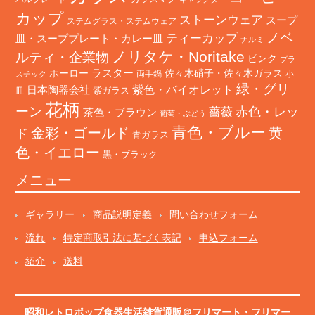
カップ
ストーンウェア
スープ
ステムグラス・ステムウェア
ノベ
ティーカップ
皿・スーププレート・カレー皿
ナルミ
ノリタケ・Noritake
ルティ・企業物
ピンク
プラ
ホーロー
ラスター
佐々木硝子・佐々木ガラス
両手鍋
小
スチック
緑・グリ
日本陶器会社
紫色・バイオレット
紫ガラス
皿
花柄
ーン
赤色・レッ
薔薇
茶色・ブラウン
葡萄・ぶどう
青色・ブルー
金彩・ゴールド
黄
ド
青ガラス
色・イエロー
黒・ブラック
メニュー
ギャラリー
商品説明定義
問い合わせフォーム
流れ
特定商取引法に基づく表記
申込フォーム
紹介
送料
昭和レトロポップ食器生活雑貨通販＠フリマート
・
フリマー