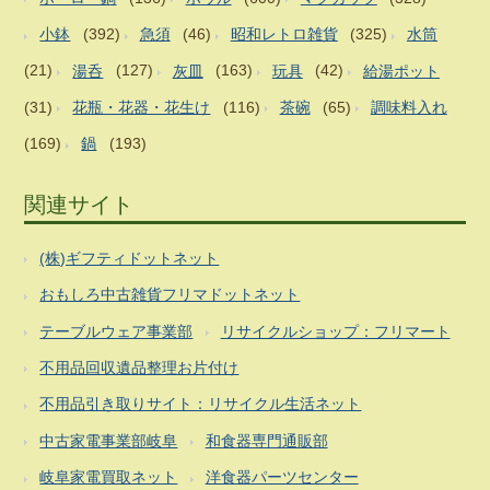
小鉢
(392)
急須
(46)
昭和レトロ雑貨
(325)
水筒
(21)
湯呑
(127)
灰皿
(163)
玩具
(42)
給湯ポット
(31)
花瓶・花器・花生け
(116)
茶碗
(65)
調味料入れ
(169)
鍋
(193)
関連サイト
(株)ギフティドットネット
おもしろ中古雑貨フリマドットネット
テーブルウェア事業部
リサイクルショップ：フリマート
不用品回収遺品整理お片付け
不用品引き取りサイト：リサイクル生活ネット
中古家電事業部岐阜
和食器専門通販部
岐阜家電買取ネット
洋食器パーツセンター