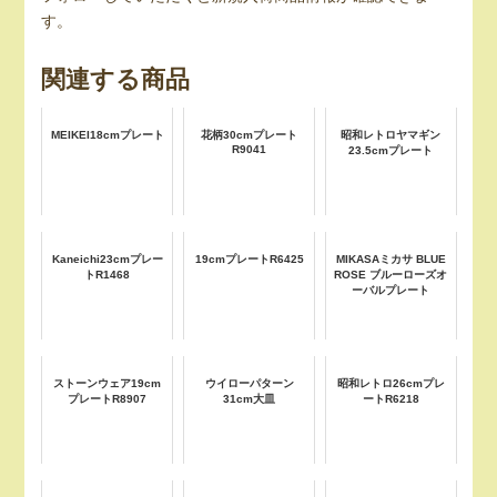
す。
関連する商品
MEIKEI18cmプレート
花柄30cmプレート
昭和レトロヤマギン
R9041
23.5cmプレート
Kaneichi23cmプレー
19cmプレートR6425
MIKASAミカサ BLUE
トR1468
ROSE ブルーローズオ
ーバルプレート
ストーンウェア19cm
ウイローパターン
昭和レトロ26cmプレ
プレートR8907
31cm大皿
ートR6218