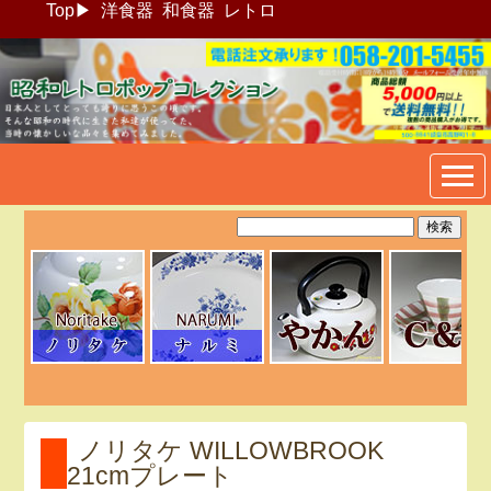
Top
▶
洋食器
和食器
レトロ
昭和レトロポップ食器生活雑
貨通販＠フリマート
ノリタケ WILLOWBROOK
21cmプレート