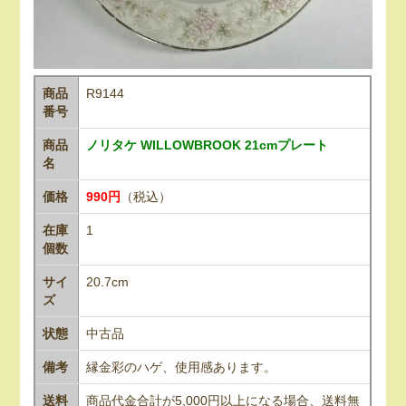
商品
R9144
番号
商品
ノリタケ WILLOWBROOK 21cmプレート
名
価格
990円
（税込）
在庫
1
個数
サイ
20.7cm
ズ
状態
中古品
備考
縁金彩のハゲ、使用感あります。
送料
商品代金合計が5,000円以上になる場合、送料無