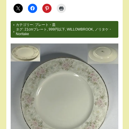
カテゴリー:
プレート・皿
タグ:
21cmプレート
,
999円以下
,
WILLOWBROOK
,
ノリタケ・
Noritake