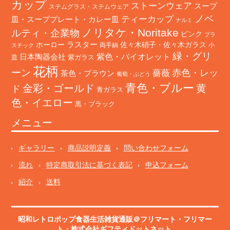
カップ
ストーンウェア
スープ
ステムグラス・ステムウェア
ノベ
ティーカップ
皿・スーププレート・カレー皿
ナルミ
ノリタケ・Noritake
ルティ・企業物
ピンク
プラ
ホーロー
ラスター
佐々木硝子・佐々木ガラス
両手鍋
小
スチック
緑・グリ
日本陶器会社
紫色・バイオレット
紫ガラス
皿
花柄
ーン
赤色・レッ
薔薇
茶色・ブラウン
葡萄・ぶどう
青色・ブルー
金彩・ゴールド
黄
ド
青ガラス
色・イエロー
黒・ブラック
メニュー
ギャラリー
商品説明定義
問い合わせフォーム
流れ
特定商取引法に基づく表記
申込フォーム
紹介
送料
昭和レトロポップ食器生活雑貨通販＠フリマート
・
フリマー
ト
・株式会社ギフティドットネット