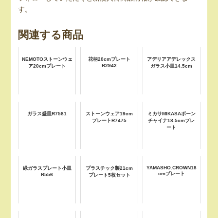
す。
関連する商品
NEMOTOストーンウェ
花柄20cmプレート
アデリアアデレックス
R2942
ア20cmプレート
ガラス小皿14.5cm
ガラス盛皿R7581
ストーンウェア19cm
ミカサMIKASAボーン
プレートR7475
チャイナ18.5cmプレ
ート
YAMASHO.CROWN18
緑ガラスプレート小皿
プラスチック製21cm
cmプレート
R556
プレート5枚セット