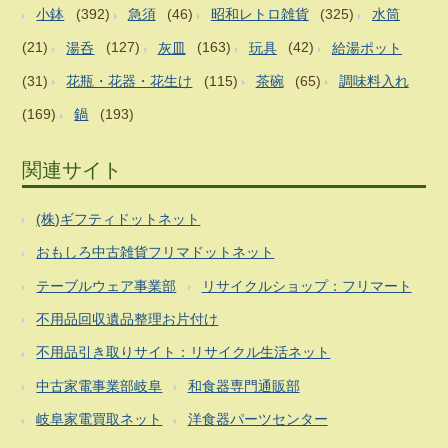
小鉢
(392)
急須
(46)
昭和レトロ雑貨
(325)
水筒
(21)
湯呑
(127)
灰皿
(163)
玩具
(42)
給湯ポット
(31)
花瓶・花器・花生け
(115)
茶碗
(65)
調味料入れ
(169)
鍋
(193)
関連サイト
(株)ギフティドットネット
おもしろ中古雑貨フリマドットネット
テーブルウェア事業部
リサイクルショップ：フリマート
不用品回収遺品整理お片付け
不用品引き取りサイト：リサイクル生活ネット
中古家電事業部岐阜
和食器専門通販部
岐阜家電買取ネット
洋食器パーツセンター