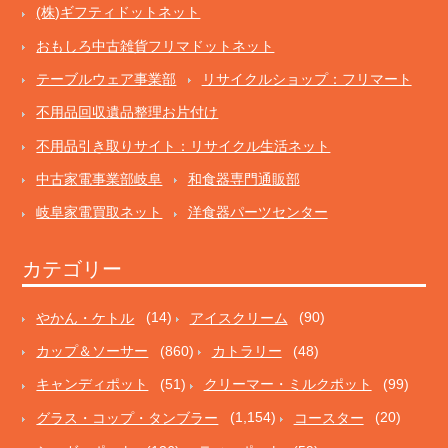
(株)ギフティドットネット
おもしろ中古雑貨フリマドットネット
テーブルウェア事業部
リサイクルショップ：フリマート
不用品回収遺品整理お片付け
不用品引き取りサイト：リサイクル生活ネット
中古家電事業部岐阜
和食器専門通販部
岐阜家電買取ネット
洋食器パーツセンター
カテゴリー
やかん・ケトル
(14)
アイスクリーム
(90)
カップ＆ソーサー
(860)
カトラリー
(48)
キャンディポット
(51)
クリーマー・ミルクポット
(99)
グラス・コップ・タンブラー
(1,154)
コースター
(20)