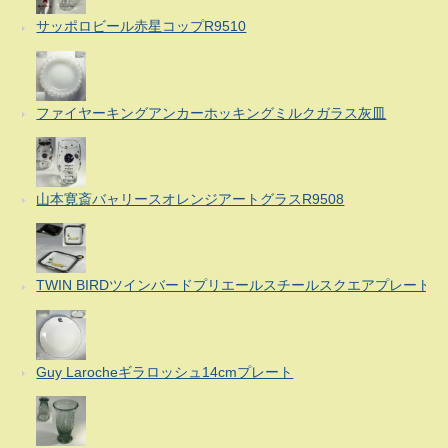
サッポロビール赤星コップR9510
ファイヤーキングアンカーホッキングミルクガラス灰皿
山本寛斎バャリースオレンジアートグラスR9508
TWIN BIRDツインバードプリエールスチールスクエアプレート
Guy Larocheギラロッシュ14cmプレート