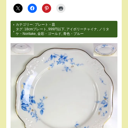
カテゴリー:
プレート・皿
タグ:
18cmプレート
,
999円以下
,
アイボリーチャイナ
,
ノリタ
ケ・Noritake
,
金彩・ゴールド
,
青色・ブルー