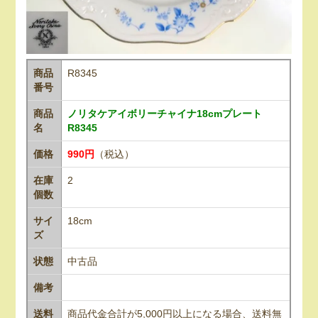
商品
R8345
番号
商品
ノリタケアイボリーチャイナ18cmプレート
名
R8345
価格
990円
（税込）
在庫
2
個数
サイ
18cm
ズ
状態
中古品
備考
送料
商品代金合計が5,000円以上になる場合、送料無