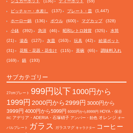
シュガーポット
(136)
ティーポット
(59)
ピッチャー・水差し
(137)
プレート・皿
(1,447)
ホーロー鍋
(136)
ボウル
(600)
マグカップ
(328)
小鉢
(392)
急須
(46)
昭和レトロ雑貨
(325)
水筒
(21)
湯呑
(127)
灰皿
(163)
玩具
(42)
給湯ポット
(31)
花瓶・花器・花生け
(115)
茶碗
(65)
調味料入れ
(169)
鍋
(193)
サブカテゴリー
999円以下
1000円から
27cmプレート
1999円
2000円から2999円
3000円から
3999円
4000円から5999円
HOYA・保谷
6000円から8999円
オレンジ
アデリア・ADERIA・石塚硝子
アンバー・飴色
オー
RC
ガラス
コーヒー
バルプレート
ガラスマグ
キャラクター