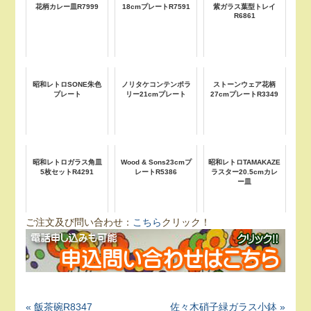
花柄カレー皿R7999
18cmプレートR7591
紫ガラス葉型トレイ
R6861
昭和レトロSONE朱色
ノリタケコンテンポラ
ストーンウェア花柄
プレート
リー21cmプレート
27cmプレートR3349
昭和レトロガラス角皿
Wood & Sons23cmプ
昭和レトロTAMAKAZE
5枚セットR4291
レートR5386
ラスター20.5cmカレ
ー皿
ご注文及び問い合わせ：
こちら
クリック！
« 飯茶碗R8347
佐々木硝子緑ガラス小鉢 »