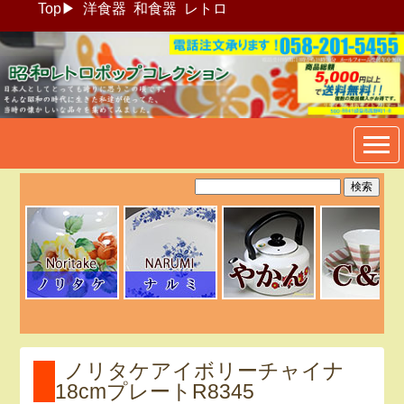
Top
▶
洋食器
和食器
レトロ
昭和レトロポップ食器生活雑
貨通販＠フリマート
ノリタケアイボリーチャイナ
18cmプレートR8345