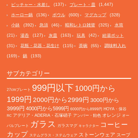
ピッチャー・水差し
(137)
プレート・皿
(1,447)
ホーロー鍋
(136)
ボウル
(600)
マグカップ
(328)
小鉢
(392)
急須
(46)
昭和レトロ雑貨
(325)
水筒
(21)
湯呑
(127)
灰皿
(163)
玩具
(42)
給湯ポット
(31)
花瓶・花器・花生け
(115)
茶碗
(65)
調味料入れ
(169)
鍋
(193)
サブカテゴリー
999円以下
1000円から
27cmプレート
1999円
2000円から2999円
3000円から
3999円
4000円から5999円
HOYA・保谷
6000円から8999円
オレンジ
アデリア・ADERIA・石塚硝子
アンバー・飴色
オー
RC
ガラス
コーヒー
バルプレート
ガラスマグ
キャラクター
カップ
ストーンウェア
スープ
ステムグラス・ステムウェア