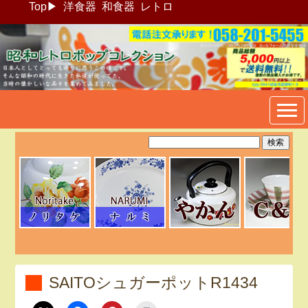
Top
▶
洋食器
和食器
レトロ
昭和レトロポップ食器生活雑
貨通販＠フリマート
SAITOシュガーポットR1434