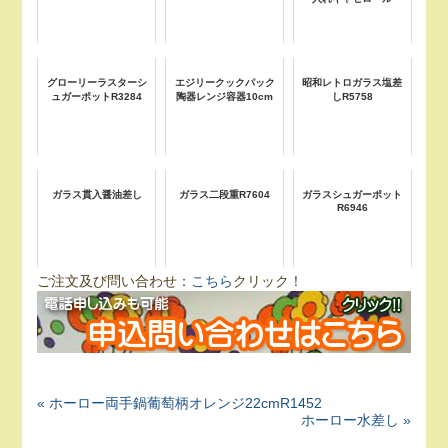
グローリーラスターシ
エジリークックパック
昭和レトロガラス塩差
ュガーポットR3284
陶器レンジ容器10cm
しR5758
ガラス貫入醤油差し
ガラス二段重R7604
ガラスシュガーポット
R6946
ご注文及び問い合わせ：
こちら
クリック！
« ホーロー両手鍋葡萄柄オレンジ22cmR1452
ホーロー水差し »