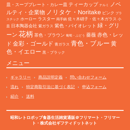
ノベ
ティーカップ
皿・スーププレート・カレー皿
ナルミ
ノリタケ・Noritake
ルティ・企業物
ピンク
プラ
ホーロー
ラスター
佐々木硝子・佐々木ガラス
両手鍋
小
スチック
緑・グリ
日本陶器会社
紫色・バイオレット
紫ガラス
皿
花柄
ーン
赤色・レッ
薔薇
茶色・ブラウン
葡萄・ぶどう
青色・ブルー
金彩・ゴールド
黄
ド
青ガラス
色・イエロー
黒・ブラック
メニュー
ギャラリー
商品説明定義
問い合わせフォーム
流れ
特定商取引法に基づく表記
申込フォーム
紹介
送料
昭和レトロポップ食器生活雑貨通販＠フリマート
・
フリマー
ト
・株式会社ギフティドットネット