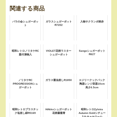
関連する商品
バラの会シュガーポッ
ガラスシュガーポット
入物サクランボ柄赤
R7202
ト
昭和レトロノリタケRC
VIOLET花柄ラスター
Sangoシュガーポット
R627
蓋付漬物入
シュガーポット
ノリタケRC
ガラス醤油差しR1850
エジリークックパック
PROGRESSIONシュ
陶器レンジ容器10cm
ガーポット
高さ6.5cm
昭和レトロプラスチッ
HAkkoシュガーポット
昭和レトロZylstra
ク塩差し緑R5169
花柄薔薇青
Autumn Goldシチュー
入れキャセロール