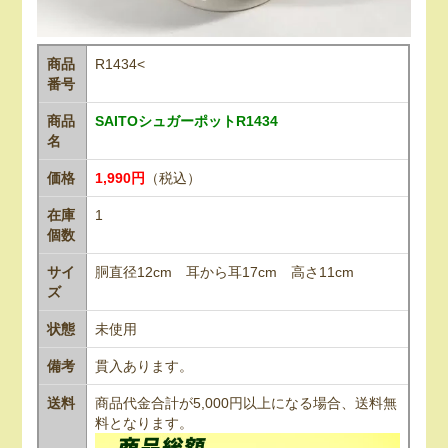
商品
R1434<
番号
商品
SAITOシュガーポットR1434
名
価格
1,990円
（税込）
在庫
1
個数
サイ
胴直径12cm 耳から耳17cm 高さ11cm
ズ
状態
未使用
備考
貫入あります。
送料
商品代金合計が5,000円以上になる場合、送料無
料となります。