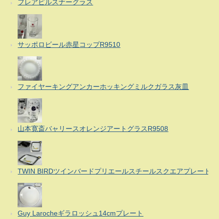
フレアピルスナーグラス
サッポロビール赤星コップR9510
ファイヤーキングアンカーホッキングミルクガラス灰皿
山本寛斎バャリースオレンジアートグラスR9508
TWIN BIRDツインバードプリエールスチールスクエアプレート
Guy Larocheギラロッシュ14cmプレート