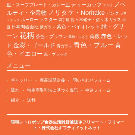
ノベ
ティーカップ
皿・スーププレート・カレー皿
ナルミ
ノリタケ・Noritake
ルティ・企業物
ピンク
プラ
ホーロー
ラスター
佐々木硝子・佐々木ガラス
両手鍋
小
スチック
緑・グリ
日本陶器会社
紫色・バイオレット
紫ガラス
皿
花柄
ーン
赤色・レッ
薔薇
茶色・ブラウン
葡萄・ぶどう
青色・ブルー
金彩・ゴールド
黄
ド
青ガラス
色・イエロー
黒・ブラック
メニュー
ギャラリー
商品説明定義
問い合わせフォーム
流れ
特定商取引法に基づく表記
申込フォーム
紹介
送料
昭和レトロポップ食器生活雑貨通販＠フリマート
・
フリマー
ト
・株式会社ギフティドットネット