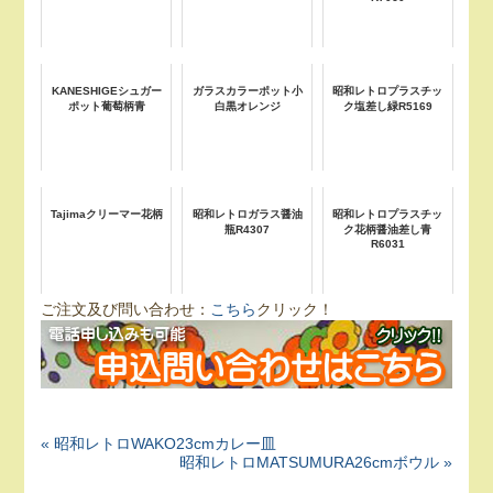
KANESHIGEシュガー
ガラスカラーポット小
昭和レトロプラスチッ
ポット葡萄柄青
白黒オレンジ
ク塩差し緑R5169
Tajimaクリーマー花柄
昭和レトロガラス醤油
昭和レトロプラスチッ
瓶R4307
ク花柄醤油差し青
R6031
ご注文及び問い合わせ：
こちら
クリック！
« 昭和レトロWAKO23cmカレー皿
昭和レトロMATSUMURA26cmボウル »