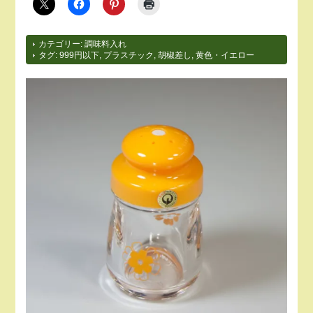
カテゴリー:
調味料入れ
タグ:
999円以下
,
プラスチック
,
胡椒差し
,
黄色・イエロー