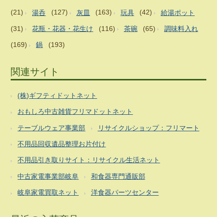
(21)
湯呑
(127)
灰皿
(163)
玩具
(42)
給湯ポット
(31)
花瓶・花器・花生け
(116)
茶碗
(65)
調味料入れ
(169)
鍋
(193)
関連サイト
(株)ギフティドットネット
おもしろ中古雑貨フリマドットネット
テーブルウェア事業部
リサイクルショップ：フリマート
不用品回収遺品整理お片付け
不用品引き取りサイト：リサイクル生活ネット
中古家電事業部岐阜
和食器専門通販部
岐阜家電買取ネット
洋食器パーツセンター