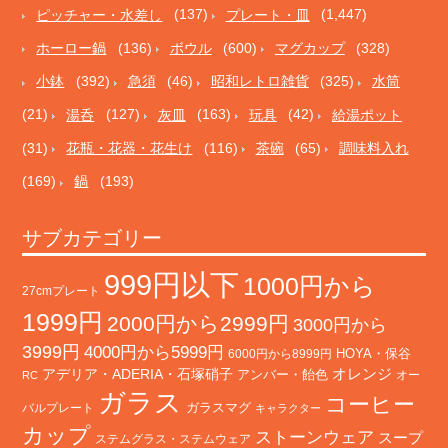
ピッチャー・水差し
(137)
プレート・皿
(1,447)
ホーロー鍋
(136)
ボウル
(600)
マグカップ
(328)
小鉢
(392)
急須
(46)
昭和レトロ雑貨
(325)
水筒
(21)
湯呑
(127)
灰皿
(163)
玩具
(42)
給湯ポット
(31)
花瓶・花器・花生け
(116)
茶碗
(65)
調味料入れ
(169)
鍋
(193)
サブカテゴリー
999円以下
1000円から
27cmプレート
1999円
2000円から2999円
3000円から
3999円
4000円から5999円
HOYA・保谷
6000円から8999円
オレンジ
アデリア・ADERIA・石塚硝子
アンバー・飴色
オー
RC
ガラス
コーヒー
バルプレート
ガラスマグ
キャラクター
カップ
ストーンウェア
スープ
ステムグラス・ステムウェア