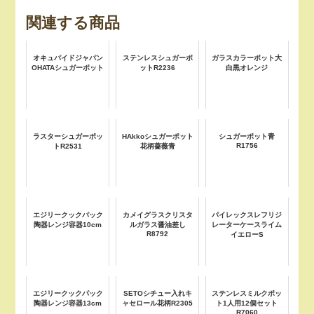
関連する商品
オキュパイドジャパン
ステンレスシュガーポ
ガラスカラーポット大
OHATAシュガーポット
ットR2236
白黒オレンジ
ラスターシュガーポッ
HAkkoシュガーポット
シュガーポット青
R1756
トR2531
花柄薔薇青
エジリークックパック
カメイグラスクリスタ
パイレックスレフリジ
陶器レンジ容器10cm
ルガラス醤油差し
レーターケースライム
R8792
イエローS
エジリークックパック
SETOシチュー入れキ
ステンレスミルクポッ
陶器レンジ容器13cm
ャセロール花柄R2305
ト1人用12個セット
R7060