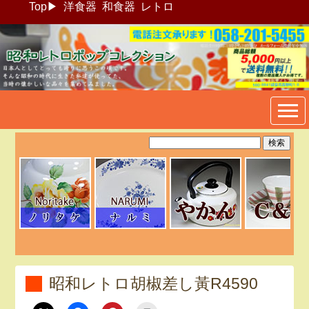
Top
▶
洋食器
和食器
レトロ
昭和レトロポップ食器生活雑
貨通販＠フリマート
昭和レトロ胡椒差し黃R4590