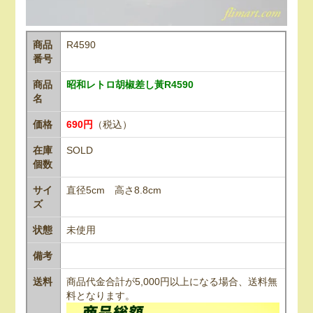
商品
R4590
番号
商品
昭和レトロ胡椒差し黃R4590
名
価格
690円
（税込）
在庫
SOLD
個数
サイ
直径5cm 高さ8.8cm
ズ
状態
未使用
備考
送料
商品代金合計が5,000円以上になる場合、送料無
料となります。