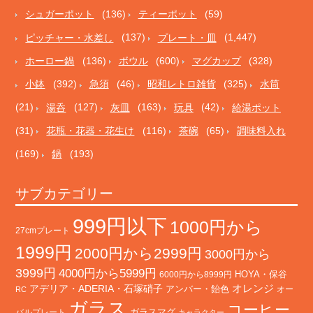
シュガーポット
(136)
ティーポット
(59)
ピッチャー・水差し
(137)
プレート・皿
(1,447)
ホーロー鍋
(136)
ボウル
(600)
マグカップ
(328)
小鉢
(392)
急須
(46)
昭和レトロ雑貨
(325)
水筒
(21)
湯呑
(127)
灰皿
(163)
玩具
(42)
給湯ポット
(31)
花瓶・花器・花生け
(116)
茶碗
(65)
調味料入れ
(169)
鍋
(193)
サブカテゴリー
999円以下
1000円から
27cmプレート
1999円
2000円から2999円
3000円から
3999円
4000円から5999円
HOYA・保谷
6000円から8999円
オレンジ
アデリア・ADERIA・石塚硝子
アンバー・飴色
オー
RC
ガラス
コーヒー
バルプレート
ガラスマグ
キャラクター