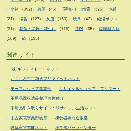
小鉢
(392)
急須
(46)
昭和レトロ雑貨
(325)
水筒
(21)
湯呑
(127)
灰皿
(163)
玩具
(42)
給湯ポット
(31)
花瓶・花器・花生け
(116)
茶碗
(65)
調味料入れ
(169)
鍋
(193)
関連サイト
(株)ギフティドットネット
おもしろ中古雑貨フリマドットネット
テーブルウェア事業部
リサイクルショップ：フリマート
不用品回収遺品整理お片付け
不用品引き取りサイト：リサイクル生活ネット
中古家電事業部岐阜
和食器専門通販部
岐阜家電買取ネット
洋食器パーツセンター