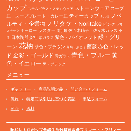
カップ
ストーンウェア
スープ
ステムグラス・ステムウェア
ノベ
ティーカップ
皿・スーププレート・カレー皿
ナルミ
ノリタケ・Noritake
ルティ・企業物
ピンク
プラ
ホーロー
ラスター
佐々木硝子・佐々木ガラス
両手鍋
小
スチック
緑・グリ
日本陶器会社
紫色・バイオレット
紫ガラス
皿
花柄
ーン
赤色・レッ
薔薇
茶色・ブラウン
葡萄・ぶどう
青色・ブルー
金彩・ゴールド
黄
ド
青ガラス
色・イエロー
黒・ブラック
メニュー
ギャラリー
商品説明定義
問い合わせフォーム
流れ
特定商取引法に基づく表記
申込フォーム
紹介
送料
昭和レトロポップ食器生活雑貨通販＠フリマート
・
フリマー