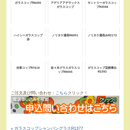
ガラスコップR8450
アデリアアデラックス
サントリーガラスコッ
ガラスコップ
プR3598
ハイシーガラスコップ
ノリタケ湯呑R6851
ノリタケ湯呑みR2172
赤
冷茶コップR7619
佐々木グラスガラスコ
ガラスコップ花柄青白
R2392
ップR9005
ご注文及び問い合わせ：
こちら
クリック！
« ガラスコップシャンパングラスR1377