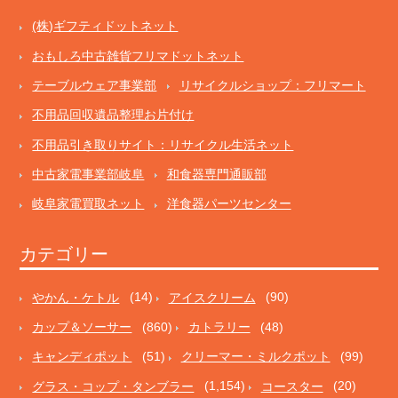
(株)ギフティドットネット
おもしろ中古雑貨フリマドットネット
テーブルウェア事業部
リサイクルショップ：フリマート
不用品回収遺品整理お片付け
不用品引き取りサイト：リサイクル生活ネット
中古家電事業部岐阜
和食器専門通販部
岐阜家電買取ネット
洋食器パーツセンター
カテゴリー
やかん・ケトル
(14)
アイスクリーム
(90)
カップ＆ソーサー
(860)
カトラリー
(48)
キャンディポット
(51)
クリーマー・ミルクポット
(99)
グラス・コップ・タンブラー
(1,154)
コースター
(20)