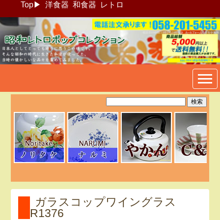
Top
▶
洋食器
和食器
レトロ
昭和レトロポップ食器生活雑
貨通販＠フリマート
ガラスコップワイングラス
R1376