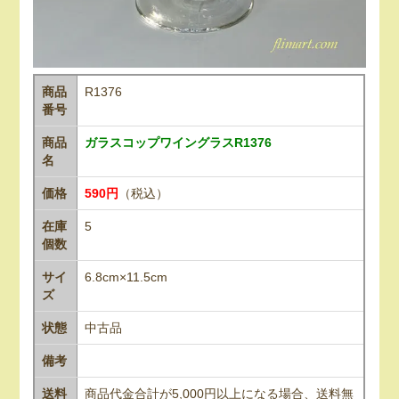
商品
R1376
番号
商品
ガラスコップワイングラスR1376
名
価格
590円
（税込）
在庫
5
個数
サイ
6.8cm×11.5cm
ズ
状態
中古品
備考
送料
商品代金合計が5,000円以上になる場合、送料無