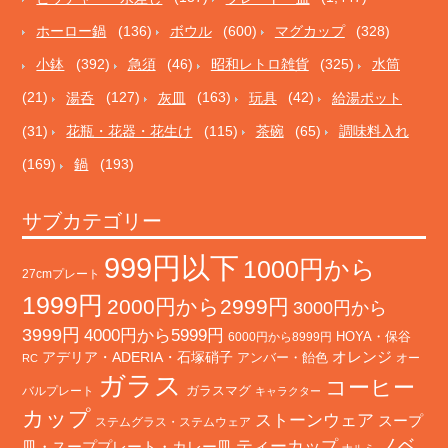
ホーロー鍋
(136)
ボウル
(600)
マグカップ
(328)
小鉢
(392)
急須
(46)
昭和レトロ雑貨
(325)
水筒
(21)
湯呑
(127)
灰皿
(163)
玩具
(42)
給湯ポット
(31)
花瓶・花器・花生け
(115)
茶碗
(65)
調味料入れ
(169)
鍋
(193)
サブカテゴリー
999円以下
1000円から
27cmプレート
1999円
2000円から2999円
3000円から
3999円
4000円から5999円
HOYA・保谷
6000円から8999円
オレンジ
アデリア・ADERIA・石塚硝子
アンバー・飴色
オー
RC
ガラス
コーヒー
バルプレート
ガラスマグ
キャラクター
カップ
ストーンウェア
スープ
ステムグラス・ステムウェア
ノベ
ティーカップ
皿・スーププレート・カレー皿
ナルミ