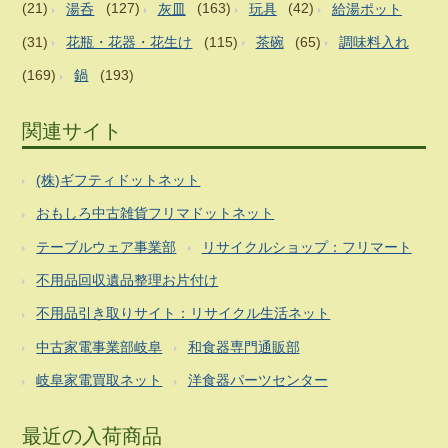
(21)
湯呑
(127)
灰皿
(163)
玩具
(42)
給湯ポット
(31)
花瓶・花器・花生け
(115)
茶碗
(65)
調味料入れ
(169)
鍋
(193)
関連サイト
(株)ギフティドットネット
おもしろ中古雑貨フリマドットネット
テーブルウェア事業部
リサイクルショップ：フリマート
不用品回収遺品整理お片付け
不用品引き取りサイト：リサイクル生活ネット
中古家電事業部岐阜
和食器専門通販部
岐阜家電買取ネット
洋食器パーツセンター
最近の入荷商品