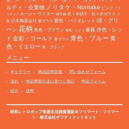
ノリタケ・Noritake
ルティ・企業物
ピンク
プラ
ホーロー
ラスター
佐々木硝子・佐々木ガラス
両手鍋
小
スチック
緑・グリ
日本陶器会社
紫色・バイオレット
紫ガラス
皿
花柄
ーン
赤色・レッ
薔薇
茶色・ブラウン
葡萄・ぶどう
青色・ブルー
金彩・ゴールド
黄
ド
青ガラス
色・イエロー
黒・ブラック
メニュー
ギャラリー
商品説明定義
問い合わせフォーム
流れ
特定商取引法に基づく表記
申込フォーム
紹介
送料
昭和レトロポップ食器生活雑貨通販＠フリマート
・
フリマー
ト
・株式会社ギフティドットネット