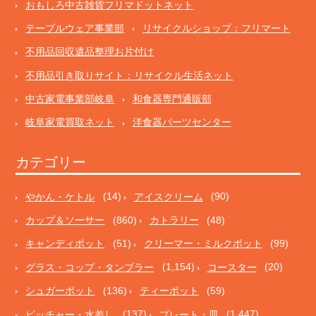
おもしろ中古雑貨フリマドットネット
テーブルウェア事業部
リサイクルショップ：フリマート
不用品回収遺品整理お片付け
不用品引き取りサイト：リサイクル生活ネット
中古家電事業部岐阜
和食器専門通販部
岐阜家電買取ネット
洋食器パーツセンター
カテゴリー
やかん・ケトル
(14)
アイスクリーム
(90)
カップ＆ソーサー
(860)
カトラリー
(48)
キャンディポット
(51)
クリーマー・ミルクポット
(99)
グラス・コップ・タンブラー
(1,154)
コースター
(20)
シュガーポット
(136)
ティーポット
(59)
ピッチャー・水差し
(137)
プレート・皿
(1,447)