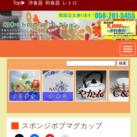
Top
▶
洋食器
和食器
レトロ
昭和レトロポップ食器生活雑
貨通販＠フリマート
スポンジボブマグカップ