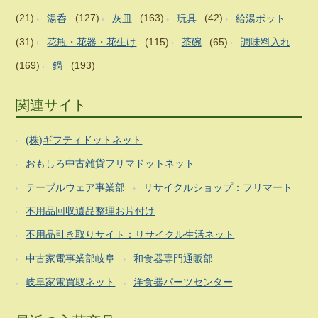
(21)
湯呑
(127)
灰皿
(163)
玩具
(42)
給湯ポット
(31)
花瓶・花器・花生け
(115)
茶碗
(65)
調味料入れ
(169)
鍋
(193)
関連サイト
(株)ギフティドットネット
おもしろ中古雑貨フリマドットネット
テーブルウェア事業部
リサイクルショップ：フリマート
不用品回収遺品整理お片付け
不用品引き取りサイト：リサイクル生活ネット
中古家電事業部岐阜
和食器専門通販部
岐阜家電買取ネット
洋食器パーツセンター