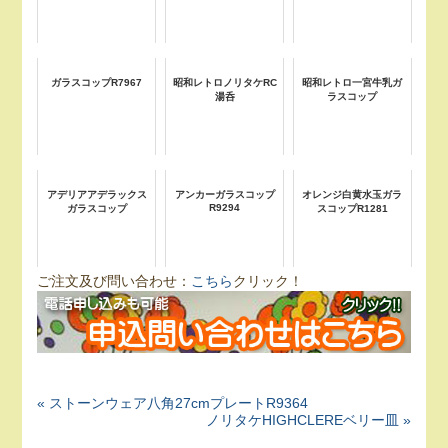
ガラスコップR7967
昭和レトロノリタケRC
昭和レトロ一宮牛乳ガ
湯呑
ラスコップ
アデリアアデラックス
アンカーガラスコップ
オレンジ白黄水玉ガラ
R9294
ガラスコップ
スコップR1281
ご注文及び問い合わせ：
こちら
クリック！
« ストーンウェア八角27cmプレートR9364
ノリタケHIGHCLEREベリー皿 »