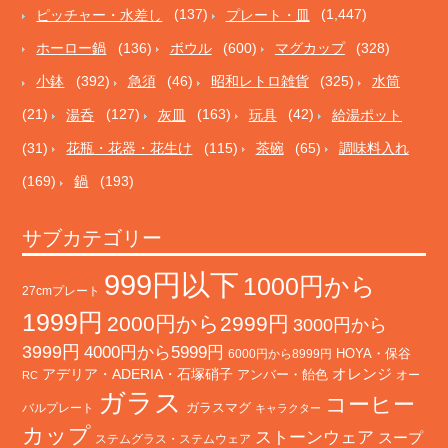
ピッチャー・水差し
(137)
プレート・皿
(1,447)
ホーロー鍋
(136)
ボウル
(600)
マグカップ
(328)
小鉢
(392)
急須
(46)
昭和レトロ雑貨
(325)
水筒
(21)
湯呑
(127)
灰皿
(163)
玩具
(42)
給湯ポット
(31)
花瓶・花器・花生け
(115)
茶碗
(65)
調味料入れ
(169)
鍋
(193)
サブカテゴリー
999円以下
1000円から
27cmプレート
1999円
2000円から2999円
3000円から
3999円
4000円から5999円
HOYA・保谷
6000円から8999円
オレンジ
アデリア・ADERIA・石塚硝子
アンバー・飴色
オー
RC
ガラス
コーヒー
バルプレート
ガラスマグ
キャラクター
カップ
ストーンウェア
スープ
ステムグラス・ステムウェア