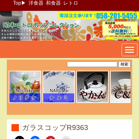
Top
▶
洋食器
和食器
レトロ
昭和レトロポップ食器生活雑
貨通販＠フリマート
ガラスコップR9363