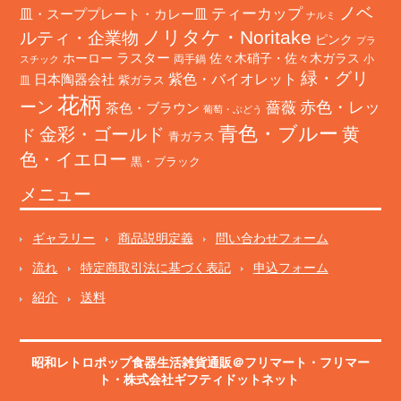
ノベ
ティーカップ
皿・スーププレート・カレー皿
ナルミ
ノリタケ・Noritake
ルティ・企業物
ピンク
プラ
ホーロー
ラスター
佐々木硝子・佐々木ガラス
両手鍋
小
スチック
緑・グリ
日本陶器会社
紫色・バイオレット
紫ガラス
皿
花柄
ーン
赤色・レッ
薔薇
茶色・ブラウン
葡萄・ぶどう
青色・ブルー
金彩・ゴールド
黄
ド
青ガラス
色・イエロー
黒・ブラック
メニュー
ギャラリー
商品説明定義
問い合わせフォーム
流れ
特定商取引法に基づく表記
申込フォーム
紹介
送料
昭和レトロポップ食器生活雑貨通販＠フリマート
・
フリマー
ト
・株式会社ギフティドットネット