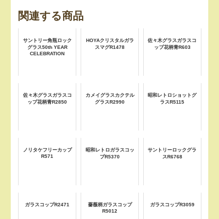
関連する商品
サントリー角瓶ロック
HOYAクリスタルガラ
佐々木グラスガラスコ
グラス50th YEAR
スマグR1478
ップ花柄青R603
CELEBRATION
佐々木グラスガラスコ
カメイグラスカクテル
昭和レトロショットグ
ップ花柄青R2850
グラスR2990
ラスR5115
ノリタケフリーカップ
昭和レトロガラスコッ
サントリーロックグラ
R571
プR5370
スR6768
ガラスコップR2471
薔薇柄ガラスコップ
ガラスコップR3059
R5012