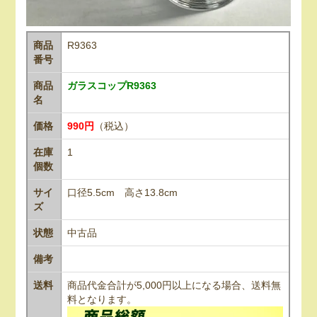
商品
R9363
番号
商品
ガラスコップR9363
名
価格
990円
（税込）
在庫
1
個数
サイ
口径5.5cm 高さ13.8cm
ズ
状態
中古品
備考
送料
商品代金合計が5,000円以上になる場合、送料無
料となります。