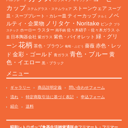
カップ
ストーンウェア
スープ
ステムグラス・ステムウェア
ノベ
ティーカップ
皿・スーププレート・カレー皿
ナルミ
ノリタケ・Noritake
ルティ・企業物
ピンク
プラ
ホーロー
ラスター
佐々木硝子・佐々木ガラス
両手鍋
小
スチック
緑・グリ
日本陶器会社
紫色・バイオレット
紫ガラス
皿
花柄
ーン
赤色・レッ
薔薇
茶色・ブラウン
葡萄・ぶどう
青色・ブルー
金彩・ゴールド
黄
ド
青ガラス
色・イエロー
黒・ブラック
メニュー
ギャラリー
商品説明定義
問い合わせフォーム
流れ
特定商取引法に基づく表記
申込フォーム
紹介
送料
昭和レトロポップ食器生活雑貨通販＠フリマート
・
フリマー