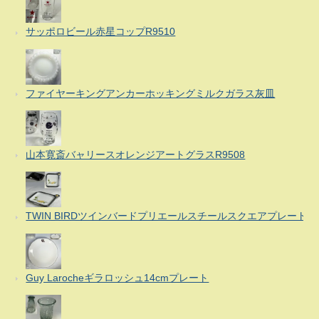
サッポロビール赤星コップR9510
ファイヤーキングアンカーホッキングミルクガラス灰皿
山本寛斎バャリースオレンジアートグラスR9508
TWIN BIRDツインバードプリエールスチールスクエアプレート
Guy Larocheギラロッシュ14cmプレート