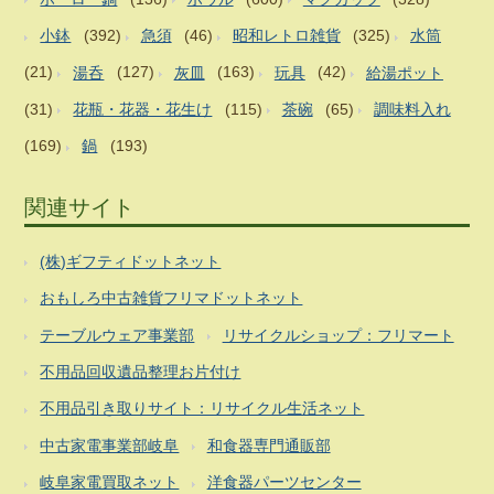
小鉢
(392)
急須
(46)
昭和レトロ雑貨
(325)
水筒
(21)
湯呑
(127)
灰皿
(163)
玩具
(42)
給湯ポット
(31)
花瓶・花器・花生け
(115)
茶碗
(65)
調味料入れ
(169)
鍋
(193)
関連サイト
(株)ギフティドットネット
おもしろ中古雑貨フリマドットネット
テーブルウェア事業部
リサイクルショップ：フリマート
不用品回収遺品整理お片付け
不用品引き取りサイト：リサイクル生活ネット
中古家電事業部岐阜
和食器専門通販部
岐阜家電買取ネット
洋食器パーツセンター