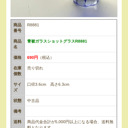
商品
R8881
番号
商品
青被ガラスショットグラスR8881
名
価格
690円
（税込）
在庫
売り切れ
個数
サイ
口径3.6cm 高さ6.3cm
ズ
状態
中古品
備考
送料
商品代金合計が5,000円以上になる場合、送料無
料となります。