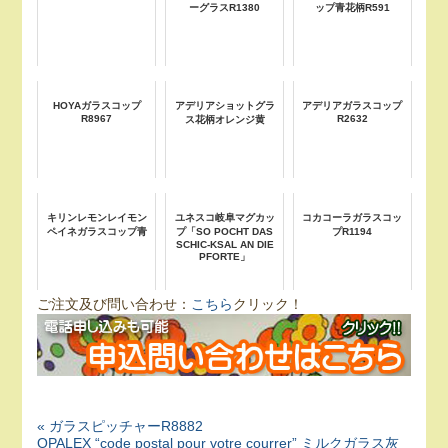
ーグラスR1380
ップ青花柄R591
HOYAガラスコップ
アデリアショットグラ
アデリアガラスコップ
R8967
R2632
ス花柄オレンジ黄
キリンレモンレイモン
ユネスコ岐阜マグカッ
コカコーラガラスコッ
ペイネガラスコップ青
プ「SO POCHT DAS
プR1194
SCHIC-KSAL AN DIE
PFORTE」
ご注文及び問い合わせ：
こちら
クリック！
« ガラスピッチャーR8882
OPALEX “code postal pour votre courrer” ミルクガラス灰