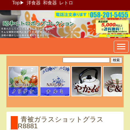
Top
▶
洋食器
和食器
レトロ
昭和レトロポップ食器生活雑
貨通販＠フリマート
青被ガラスショットグラス
R8881