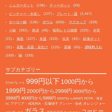
シュガーポット
(136)
ティーポット
(59)
ピッチャー・水差し
(137)
プレート・皿
(1,447)
ホーロー鍋
(136)
ボウル
(600)
マグカップ
(328)
小鉢
(392)
急須
(46)
昭和レトロ雑貨
(325)
水筒
(21)
湯呑
(127)
灰皿
(163)
玩具
(42)
給湯ポット
(31)
花瓶・花器・花生け
(115)
茶碗
(65)
調味料入れ
(169)
鍋
(193)
サブカテゴリー
999円以下
1000円から
27cmプレート
1999円
2000円から2999円
3000円から
3999円
4000円から5999円
HOYA・保谷
6000円から8999円
オレンジ
アデリア・ADERIA・石塚硝子
アンバー・飴色
オー
RC
ガラス
コーヒー
バルプレート
ガラスマグ
キャラクター