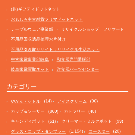
(株)ギフティドットネット
おもしろ中古雑貨フリマドットネット
テーブルウェア事業部
リサイクルショップ：フリマート
不用品回収遺品整理お片付け
不用品引き取りサイト：リサイクル生活ネット
中古家電事業部岐阜
和食器専門通販部
岐阜家電買取ネット
洋食器パーツセンター
カテゴリー
やかん・ケトル
(14)
アイスクリーム
(90)
カップ＆ソーサー
(860)
カトラリー
(48)
キャンディポット
(51)
クリーマー・ミルクポット
(99)
グラス・コップ・タンブラー
(1,154)
コースター
(20)