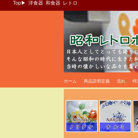
Top
▶
洋食器
和食器
レトロ
昭和レトロポッ
ホーム
商品説明定義
流れ
特