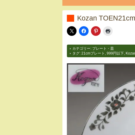
Kozan TOEN21
カテゴリー:
プレート・皿
タグ:
21cmプレート
,
999円以下
,
Koza