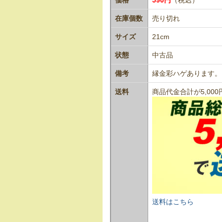
在庫個数
売り切れ
サイズ
21cm
状態
中古品
備考
縁金彩ハゲあります。
送料
商品代金合計が5,0
送料はこちら