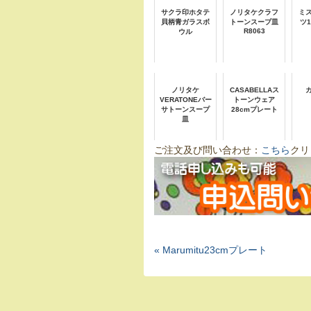
サクラ印ホタテ
ノリタケクラフ
ミ
貝柄青ガラスボ
トーンスープ皿
ツ
R8063
ウル
ノリタケ
CASABELLAス
VERATONEバー
トーンウェア
サトーンスープ
28cmプレート
皿
ご注文及び問い合わせ：
こちら
クリ
« Marumitu23cmプレート