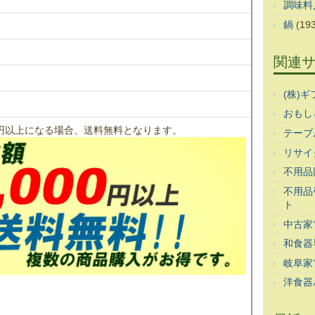
調味料
鍋
(193
関連
(株)
おもし
00円以上になる場合、送料無料となります。
テーブ
リサイ
不用品
不用品
ト
中古家
和食器
岐阜家
洋食器