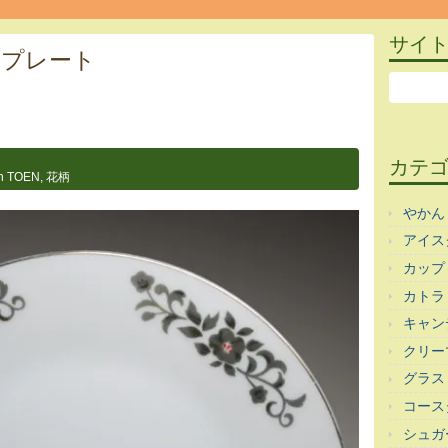
サイ
cmプレート
カテ
n TOEN
,
花柄
やかん
アイス
カップ
カトラ
キャン
クリー
グラス
コース
シュガ