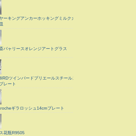
ヤーキングアンカーホッキングミルクガ
皿
斎バャリースオレンジアートグラス
N BIRDツインバードプリエールスチールス
プレート
Larocheギラロッシュ14cmプレート
ス花瓶R9505