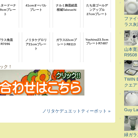
スタードーナ
41cmオーバル
ナルミ飾皿絵皿
たち吉ゴールデ
19cmプレー
プレート
桜城Takeuchi
ンアップル
ト
27cmプレート
ファイ
ラス灰
Yoshino23.5cm
ガラス角皿
ノリタケグロリ
ガラス22cmプ
プレートR7487
R7096
ア21cmプレー
レートR8113
山本寛
ト
R9508
ック！
TWI
クエア
Guy 
ノリタケデュエットティーポット »
緑ガラ