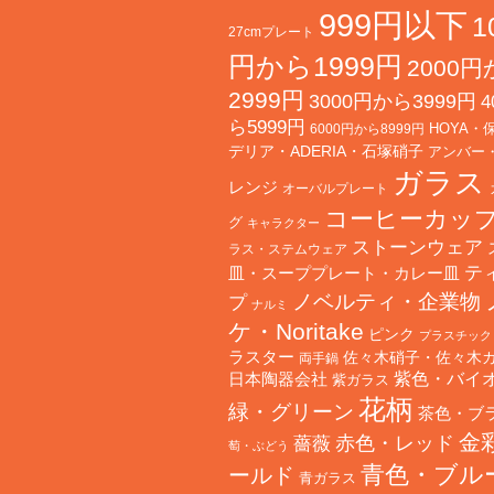
999円以下
1
27cmプレート
円から1999円
2000
2999円
3000円から3999円
4
ら5999円
HOYA・
6000円から8999円
デリア・ADERIA・石塚硝子
アンバー
ガラス
レンジ
オーバルプレート
コーヒーカッ
グ
キャラクター
ストーンウェア
ラス・ステムウェア
テ
皿・スーププレート・カレー皿
ノベルティ・企業物
プ
ナルミ
ケ・Noritake
ピンク
プラスチック
ラスター
佐々木硝子・佐々木
両手鍋
日本陶器会社
紫色・バイ
紫ガラス
花柄
緑・グリーン
茶色・ブ
金
赤色・レッド
薔薇
萄・ぶどう
青色・ブル
ールド
青ガラス