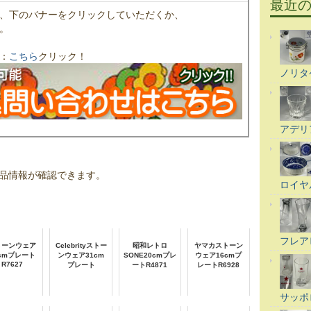
最近
、下のバナーをクリックしていただくか、
。
：
こちら
クリック！
ノリタ
アデリ
品情報が確認できます。
ロイヤ
フレア
トーンウェア
Celebrityストー
昭和レトロ
ヤマカストーン
1cmプレート
ンウェア31cm
SONE20cmプレ
ウェア16cmプ
R7627
プレート
ートR4871
レートR6928
サッポ