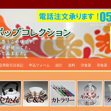
プ食器生活雑貨通販＠フリマー
定商取引法表記
申込フォーム
紹介
送料
洋食器
和食器