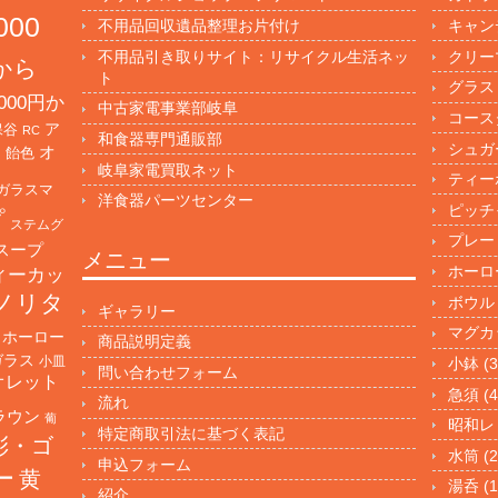
000
不用品回収遺品整理お片付け
キャン
不用品引き取りサイト：リサイクル生活ネッ
クリー
円から
ト
グラス
000円か
中古家電事業部岐阜
コース
保谷
ア
RC
和食器専門通販部
シュガ
オ
・飴色
岐阜家電買取ネット
ティー
ガラスマ
洋食器パーツセンター
ピッチ
プ
ステムグ
プレー
スープ
メニュー
ホーロ
ィーカッ
ノリタ
ボウル
ギャラリー
マグカ
ホーロー
商品説明定義
ガラス
小皿
小鉢
(3
問い合わせフォーム
オレット
急須
(4
流れ
ラウン
葡
昭和レ
特定商取引法に基づく表記
彩・ゴ
水筒
(2
申込フォーム
ー
黄
湯呑
(1
紹介