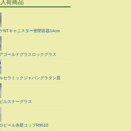
の入荷商品
ケNTキャニスター密閉容器14cm
アゴールドグラスロックグラス
ルセラミックジャパングラタン皿
ピルスナーグラス
ロビール赤星コップR9510