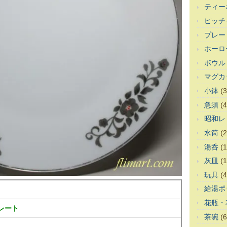
ティー
ピッチ
プレー
ホーロ
ボウル
マグカ
小鉢
(3
急須
(4
昭和レ
水筒
(2
湯呑
(1
灰皿
(1
玩具
(4
給湯ポ
花瓶・
プレート
茶碗
(6