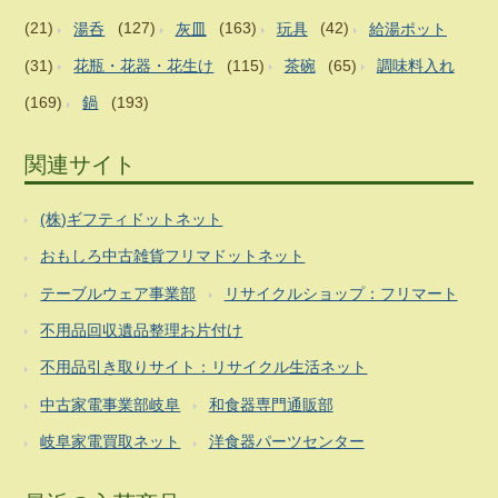
(21)
湯呑
(127)
灰皿
(163)
玩具
(42)
給湯ポット
(31)
花瓶・花器・花生け
(115)
茶碗
(65)
調味料入れ
(169)
鍋
(193)
関連サイト
(株)ギフティドットネット
おもしろ中古雑貨フリマドットネット
テーブルウェア事業部
リサイクルショップ：フリマート
不用品回収遺品整理お片付け
不用品引き取りサイト：リサイクル生活ネット
中古家電事業部岐阜
和食器専門通販部
岐阜家電買取ネット
洋食器パーツセンター