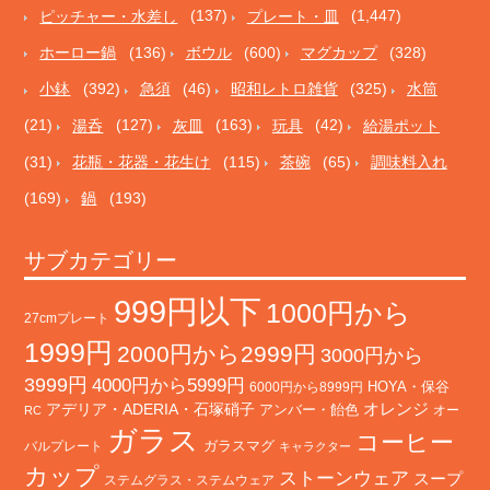
ピッチャー・水差し
(137)
プレート・皿
(1,447)
ホーロー鍋
(136)
ボウル
(600)
マグカップ
(328)
小鉢
(392)
急須
(46)
昭和レトロ雑貨
(325)
水筒
(21)
湯呑
(127)
灰皿
(163)
玩具
(42)
給湯ポット
(31)
花瓶・花器・花生け
(115)
茶碗
(65)
調味料入れ
(169)
鍋
(193)
サブカテゴリー
999円以下
1000円から
27cmプレート
1999円
2000円から2999円
3000円から
3999円
4000円から5999円
HOYA・保谷
6000円から8999円
オレンジ
アデリア・ADERIA・石塚硝子
アンバー・飴色
オー
RC
ガラス
コーヒー
バルプレート
ガラスマグ
キャラクター
カップ
ストーンウェア
スープ
ステムグラス・ステムウェア