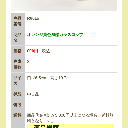
商品
R8015
番号
商品
オレンジ黄色風船ガラスコップ
名
価格
690円
（税込）
在庫
2
個数
サイ
口径6.5cm 高さ10.7cm
ズ
状態
中古品
備考
送料
商品代金合計が5,000円以上になる場合、送料無
料となります。