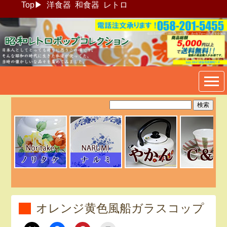
Top
▶
洋食器
和食器
レトロ
昭和レトロポップ食器生活雑
貨通販＠フリマート
オレンジ黄色風船ガラスコップ