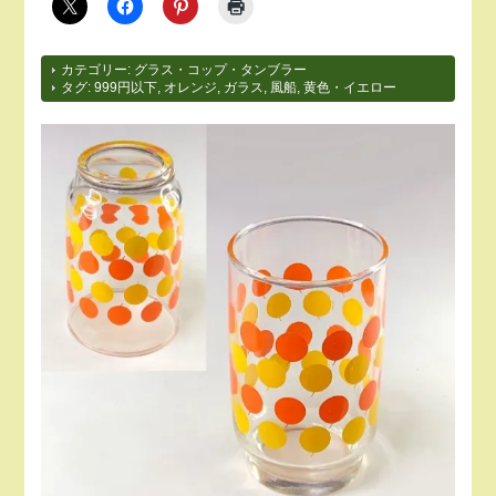
カテゴリー:
グラス・コップ・タンブラー
タグ:
999円以下
,
オレンジ
,
ガラス
,
風船
,
黄色・イエロー