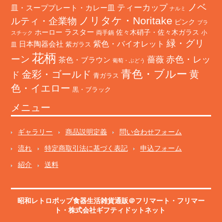
ノベ
ティーカップ
皿・スーププレート・カレー皿
ナルミ
ノリタケ・Noritake
ルティ・企業物
ピンク
プラ
ホーロー
ラスター
佐々木硝子・佐々木ガラス
両手鍋
小
スチック
緑・グリ
日本陶器会社
紫色・バイオレット
紫ガラス
皿
花柄
ーン
赤色・レッ
薔薇
茶色・ブラウン
葡萄・ぶどう
青色・ブルー
金彩・ゴールド
黄
ド
青ガラス
色・イエロー
黒・ブラック
メニュー
ギャラリー
商品説明定義
問い合わせフォーム
流れ
特定商取引法に基づく表記
申込フォーム
紹介
送料
昭和レトロポップ食器生活雑貨通販＠フリマート
・
フリマー
ト
・株式会社ギフティドットネット