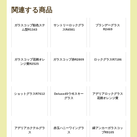
関連する商品
ガラスコップ飴色ステ
サントリーロックグラ
ブランデーグラス
R2469
ム型R1343
スR4581
ガラスコップ花柄オレ
ガラスコップ赤R2809
ロックグラスR7186
ンジ黄R2525
ショットグラスR7612
Deluxe45ウヰスキー
アデリアロックグラス
グラス
花柄オレンジ黄
アデリアカクテルグラ
赤玉ハニーワイングラ
緑アンカーガラスコッ
ス
ス
プR9105