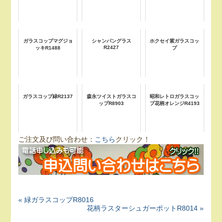
ガラスコップマグジョ
シャンパングラス
ホクセイ紫ガラスコッ
R2427
ッキR1488
プ
ガラスコップ緑R2137
森永ツイストガラスコ
昭和レトロガラスコッ
ップR8903
プ花柄オレンジR4193
ご注文及び問い合わせ：
こちら
クリック！
« 緑ガラスコップR8016
花柄ラスターシュガーポットR8014 »