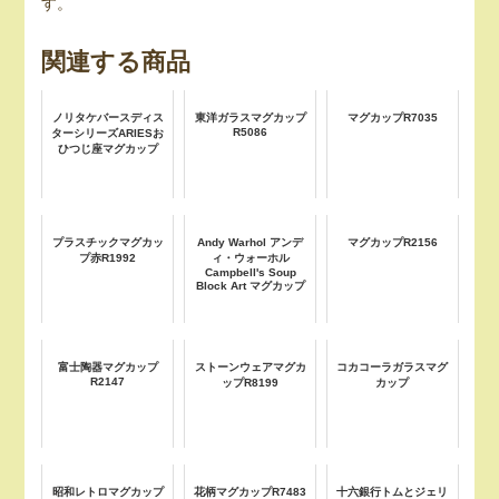
す。
関連する商品
ノリタケバースディス
東洋ガラスマグカップ
マグカップR7035
R5086
ターシリーズARIESお
ひつじ座マグカップ
プラスチックマグカッ
Andy Warhol アンデ
マグカップR2156
プ赤R1992
ィ・ウォーホル
Campbell's Soup
Block Art マグカップ
富士陶器マグカップ
ストーンウェアマグカ
コカコーラガラスマグ
R2147
ップR8199
カップ
昭和レトロマグカップ
花柄マグカップR7483
十六銀行トムとジェリ