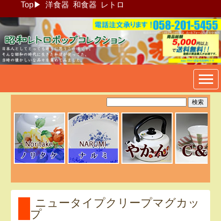
Top
▶
洋食器
和食器
レトロ
昭和レトロポップ食器生活雑
貨通販＠フリマート
ニュータイプクリープマグカッ
プ