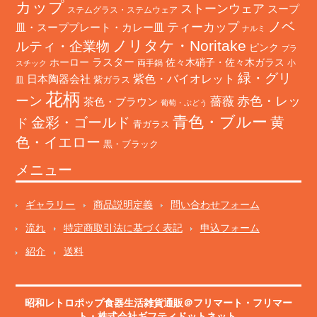
カップ
ストーンウェア
スープ
ステムグラス・ステムウェア
ノベ
ティーカップ
皿・スーププレート・カレー皿
ナルミ
ノリタケ・Noritake
ルティ・企業物
ピンク
プラ
ホーロー
ラスター
佐々木硝子・佐々木ガラス
両手鍋
小
スチック
緑・グリ
日本陶器会社
紫色・バイオレット
紫ガラス
皿
花柄
ーン
赤色・レッ
薔薇
茶色・ブラウン
葡萄・ぶどう
青色・ブルー
金彩・ゴールド
黄
ド
青ガラス
色・イエロー
黒・ブラック
メニュー
ギャラリー
商品説明定義
問い合わせフォーム
流れ
特定商取引法に基づく表記
申込フォーム
紹介
送料
昭和レトロポップ食器生活雑貨通販＠フリマート
・
フリマー
ト
・株式会社ギフティドットネット