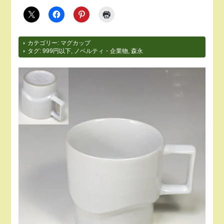
カテゴリー:
マグカップ
タグ:
999円以下
,
ノベルティ・企業物
,
森永