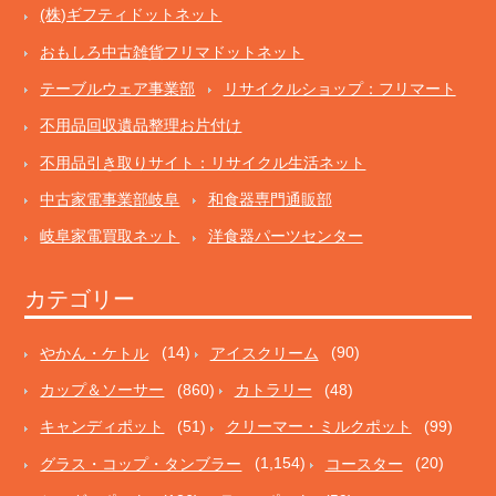
(株)ギフティドットネット
おもしろ中古雑貨フリマドットネット
テーブルウェア事業部
リサイクルショップ：フリマート
不用品回収遺品整理お片付け
不用品引き取りサイト：リサイクル生活ネット
中古家電事業部岐阜
和食器専門通販部
岐阜家電買取ネット
洋食器パーツセンター
カテゴリー
やかん・ケトル
(14)
アイスクリーム
(90)
カップ＆ソーサー
(860)
カトラリー
(48)
キャンディポット
(51)
クリーマー・ミルクポット
(99)
グラス・コップ・タンブラー
(1,154)
コースター
(20)