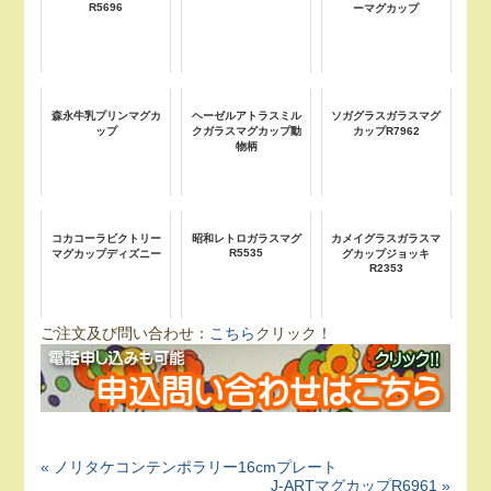
R5696
ーマグカップ
森永牛乳プリンマグカ
ヘーゼルアトラスミル
ソガグラスガラスマグ
ップ
クガラスマグカップ動
カップR7962
物柄
コカコーラビクトリー
昭和レトロガラスマグ
カメイグラスガラスマ
R5535
マグカップディズニー
グカップジョッキ
R2353
ご注文及び問い合わせ：
こちら
クリック！
« ノリタケコンテンポラリー16cmプレート
J-ARTマグカップR6961 »