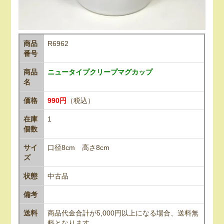
商品
R6962
番号
商品
ニュータイプクリープマグカップ
名
価格
990円
（税込）
在庫
1
個数
サイ
口径8cm 高さ8cm
ズ
状態
中古品
備考
送料
商品代金合計が5,000円以上になる場合、送料無
料となります。