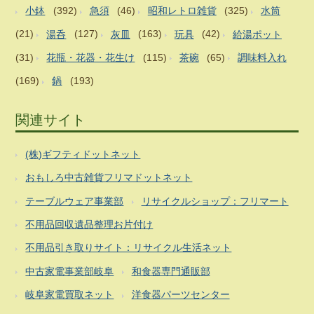
小鉢
(392)
急須
(46)
昭和レトロ雑貨
(325)
水筒
(21)
湯呑
(127)
灰皿
(163)
玩具
(42)
給湯ポット
(31)
花瓶・花器・花生け
(115)
茶碗
(65)
調味料入れ
(169)
鍋
(193)
関連サイト
(株)ギフティドットネット
おもしろ中古雑貨フリマドットネット
テーブルウェア事業部
リサイクルショップ：フリマート
不用品回収遺品整理お片付け
不用品引き取りサイト：リサイクル生活ネット
中古家電事業部岐阜
和食器専門通販部
岐阜家電買取ネット
洋食器パーツセンター