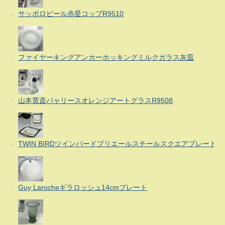
サッポロビール赤星コップR9510
ファイヤーキングアンカーホッキングミルクガラス灰皿
山本寛斎バャリースオレンジアートグラスR9508
TWIN BIRDツインバードプリエールスチールスクエアプレート
Guy Larocheギラロッシュ14cmプレート