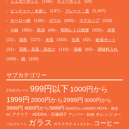
シュガーポット
(136)
ティーポット
(59)
ピッチャー・水差し
(137)
プレート・皿
(1,447)
ホーロー鍋
(136)
ボウル
(600)
マグカップ
(328)
小鉢
(392)
急須
(46)
昭和レトロ雑貨
(325)
水筒
(21)
湯呑
(127)
灰皿
(163)
玩具
(42)
給湯ポット
(31)
花瓶・花器・花生け
(115)
茶碗
(65)
調味料入れ
(169)
鍋
(193)
サブカテゴリー
999円以下
1000円から
27cmプレート
1999円
2000円から2999円
3000円から
3999円
4000円から5999円
HOYA・保谷
6000円から8999円
オレンジ
アデリア・ADERIA・石塚硝子
アンバー・飴色
オー
RC
ガラス
コーヒー
バルプレート
ガラスマグ
キャラクター