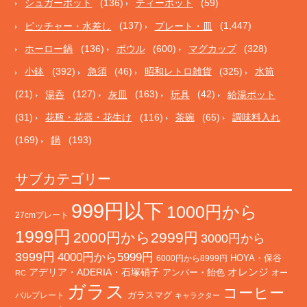
シュガーポット
(136)
ティーポット
(59)
ピッチャー・水差し
(137)
プレート・皿
(1,447)
ホーロー鍋
(136)
ボウル
(600)
マグカップ
(328)
小鉢
(392)
急須
(46)
昭和レトロ雑貨
(325)
水筒
(21)
湯呑
(127)
灰皿
(163)
玩具
(42)
給湯ポット
(31)
花瓶・花器・花生け
(116)
茶碗
(65)
調味料入れ
(169)
鍋
(193)
サブカテゴリー
999円以下
1000円から
27cmプレート
1999円
2000円から2999円
3000円から
3999円
4000円から5999円
HOYA・保谷
6000円から8999円
オレンジ
アデリア・ADERIA・石塚硝子
アンバー・飴色
オー
RC
ガラス
コーヒー
バルプレート
ガラスマグ
キャラクター