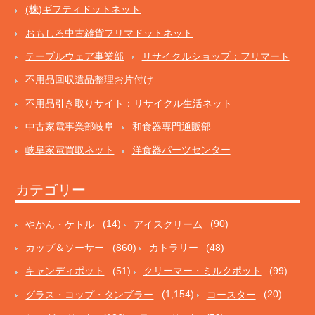
(株)ギフティドットネット
おもしろ中古雑貨フリマドットネット
テーブルウェア事業部
リサイクルショップ：フリマート
不用品回収遺品整理お片付け
不用品引き取りサイト：リサイクル生活ネット
中古家電事業部岐阜
和食器専門通販部
岐阜家電買取ネット
洋食器パーツセンター
カテゴリー
やかん・ケトル
(14)
アイスクリーム
(90)
カップ＆ソーサー
(860)
カトラリー
(48)
キャンディポット
(51)
クリーマー・ミルクポット
(99)
グラス・コップ・タンブラー
(1,154)
コースター
(20)