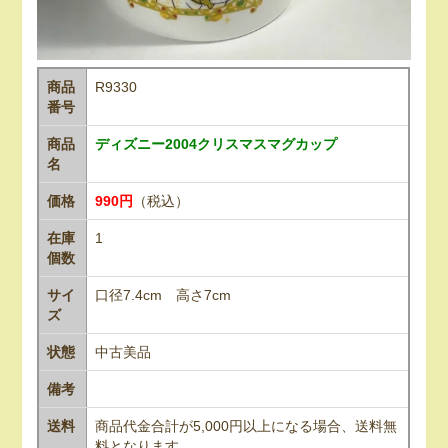
商品
R9330
番号
商品
ディズニー2004クリスマスマグカップ
名
価格
990円
（税込）
在庫
1
個数
サイ
口径7.4cm 高さ7cm
ズ
状態
中古美品
備考
送料
商品代金合計が5,000円以上になる場合、送料無
料となります。