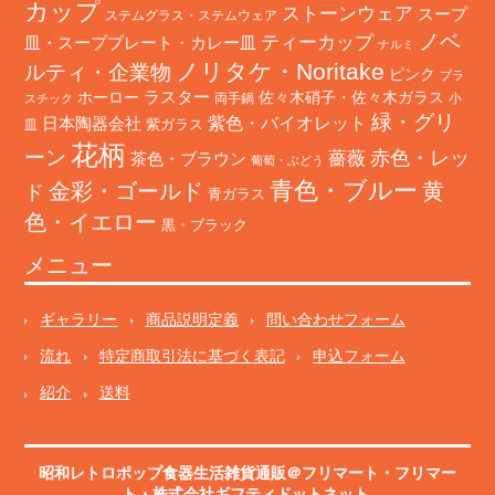
カップ
ストーンウェア
スープ
ステムグラス・ステムウェア
ノベ
ティーカップ
皿・スーププレート・カレー皿
ナルミ
ノリタケ・Noritake
ルティ・企業物
ピンク
プラ
ホーロー
ラスター
佐々木硝子・佐々木ガラス
両手鍋
小
スチック
緑・グリ
日本陶器会社
紫色・バイオレット
紫ガラス
皿
花柄
ーン
赤色・レッ
薔薇
茶色・ブラウン
葡萄・ぶどう
青色・ブルー
金彩・ゴールド
黄
ド
青ガラス
色・イエロー
黒・ブラック
メニュー
ギャラリー
商品説明定義
問い合わせフォーム
流れ
特定商取引法に基づく表記
申込フォーム
紹介
送料
昭和レトロポップ食器生活雑貨通販＠フリマート
・
フリマー
ト
・株式会社ギフティドットネット