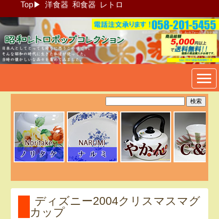
Top
▶
洋食器
和食器
レトロ
昭和レトロポップ食器生活雑
貨通販＠フリマート
ディズニー2004クリスマスマグ
カップ