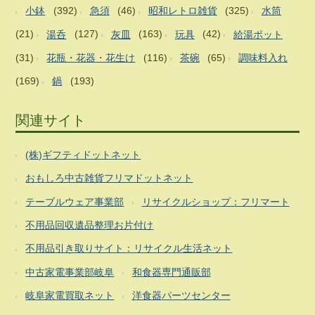
小鉢
(392)
急須
(46)
昭和レトロ雑貨
(325)
水筒
(21)
湯呑
(127)
灰皿
(163)
玩具
(42)
給湯ポット
(31)
花瓶・花器・花生け
(116)
茶碗
(65)
調味料入れ
(169)
鍋
(193)
関連サイト
(株)ギフティドットネット
おもしろ中古雑貨フリマドットネット
テーブルウェア事業部
リサイクルショップ：フリマート
不用品回収遺品整理お片付け
不用品引き取りサイト：リサイクル生活ネット
中古家電事業部岐阜
和食器専門通販部
岐阜家電買取ネット
洋食器パーツセンター