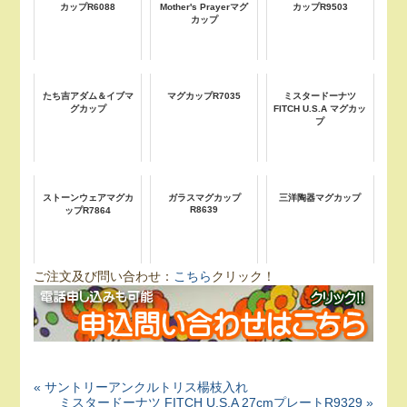
カップR6088
Mother's Prayerマグ
カップR9503
カップ
たち吉アダム＆イブマ
マグカップR7035
ミスタードーナツ
グカップ
FITCH U.S.A マグカッ
プ
ストーンウェアマグカ
ガラスマグカップ
三洋陶器マグカップ
R8639
ップR7864
ご注文及び問い合わせ：
こちら
クリック！
« サントリーアンクルトリス楊枝入れ
ミスタードーナツ FITCH U.S.A 27cmプレートR9329 »