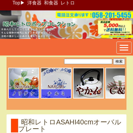
Top
▶
洋食器
和食器
レトロ
昭和レトロポップ食器生活雑
貨通販＠フリマート
昭和レトロASAHI40cmオーバル
プレート