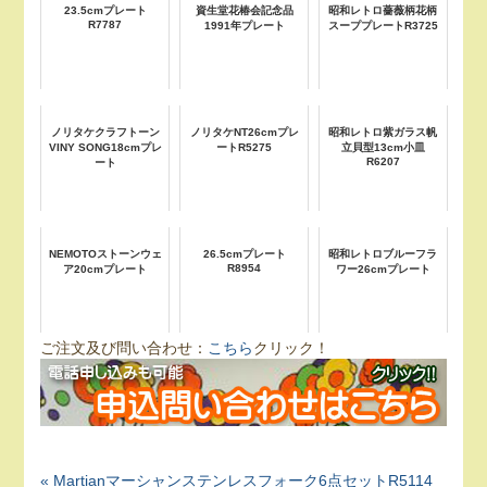
23.5cmプレート
資生堂花椿会記念品
昭和レトロ薔薇柄花柄
R7787
1991年プレート
スーププレートR3725
ノリタケクラフトーン
ノリタケNT26cmプレ
昭和レトロ紫ガラス帆
VINY SONG18cmプレ
ートR5275
立貝型13cm小皿
R6207
ート
NEMOTOストーンウェ
26.5cmプレート
昭和レトロブルーフラ
R8954
ア20cmプレート
ワー26cmプレート
ご注文及び問い合わせ：
こちら
クリック！
« Martianマーシャンステンレスフォーク6点セットR5114