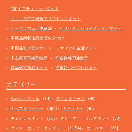
(株)ギフティドットネット
おもしろ中古雑貨フリマドットネット
テーブルウェア事業部
リサイクルショップ：フリマート
不用品回収遺品整理お片付け
不用品引き取りサイト：リサイクル生活ネット
中古家電事業部岐阜
和食器専門通販部
岐阜家電買取ネット
洋食器パーツセンター
カテゴリー
やかん・ケトル
(14)
アイスクリーム
(90)
カップ＆ソーサー
(860)
カトラリー
(48)
キャンディポット
(51)
クリーマー・ミルクポット
(99)
グラス・コップ・タンブラー
(1,154)
コースター
(20)