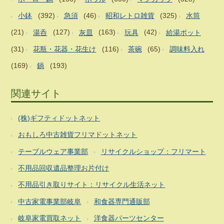
小鉢
(392)
急須
(46)
昭和レトロ雑貨
(325)
水筒
(21)
湯呑
(127)
灰皿
(163)
玩具
(42)
給湯ポット
(31)
花瓶・花器・花生け
(116)
茶碗
(65)
調味料入れ
(169)
鍋
(193)
関連サイト
(株)ギフティドットネット
おもしろ中古雑貨フリマドットネット
テーブルウェア事業部
リサイクルショップ：フリマート
不用品回収遺品整理お片付け
不用品引き取りサイト：リサイクル生活ネット
中古家電事業部岐阜
和食器専門通販部
岐阜家電買取ネット
洋食器パーツセンター