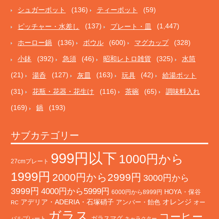
シュガーポット
(136)
ティーポット
(59)
ピッチャー・水差し
(137)
プレート・皿
(1,447)
ホーロー鍋
(136)
ボウル
(600)
マグカップ
(328)
小鉢
(392)
急須
(46)
昭和レトロ雑貨
(325)
水筒
(21)
湯呑
(127)
灰皿
(163)
玩具
(42)
給湯ポット
(31)
花瓶・花器・花生け
(116)
茶碗
(65)
調味料入れ
(169)
鍋
(193)
サブカテゴリー
999円以下
1000円から
27cmプレート
1999円
2000円から2999円
3000円から
3999円
4000円から5999円
HOYA・保谷
6000円から8999円
オレンジ
アデリア・ADERIA・石塚硝子
アンバー・飴色
オー
RC
ガラス
コーヒー
バルプレート
ガラスマグ
キャラクター