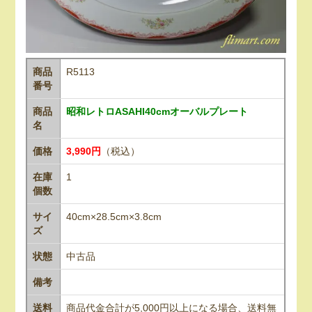
商品
R5113
番号
商品
昭和レトロASAHI40cmオーバルプレート
名
価格
3,990円
（税込）
在庫
1
個数
サイ
40cm×28.5cm×3.8cm
ズ
状態
中古品
備考
送料
商品代金合計が5,000円以上になる場合、送料無