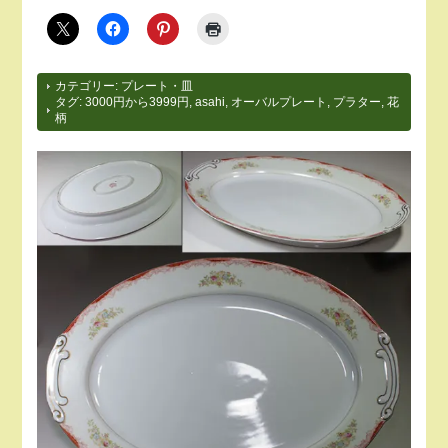
カテゴリー:
プレート・皿
タグ:
3000円から3999円
,
asahi
,
オーバルプレート
,
プラター
,
花
柄