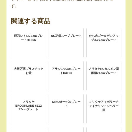
す。
関連する商品
昭和レトロ23cmプレ
NS花柄スーププレート
たち吉ゴールデンアッ
ートR6265
プル27cmプレート
大阪万博プラスチック
アラジン26cmプレー
ノリタケRCカルメン薔
お盆
トR3995
薇柄21cmプレート
ノリタケ
MINOオーバルプレー
ノリタケアイボリーチ
BROOKLANE 6112
ト
ャイナリントンベリー
27cmプレート
皿