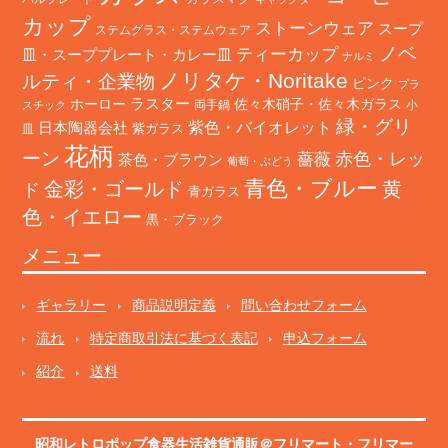
カップ
ストーンウェア
スープ
ステムグラス・ステムウェア
ノベ
ティーカップ
皿・スーププレート・カレー皿
ナルミ
ノリタケ・Noritake
ルティ・企業物
ピンク
プラ
ホーロー
ラスター
佐々木硝子・佐々木ガラス
両手鍋
小
スチック
緑・グリ
日本陶器会社
紫色・バイオレット
紫ガラス
皿
花柄
ーン
赤色・レッ
薔薇
茶色・ブラウン
葡萄・ぶどう
青色・ブルー
金彩・ゴールド
黄
ド
青ガラス
色・イエロー
黒・ブラック
メニュー
ギャラリー
商品説明定義
問い合わせフォーム
流れ
特定商取引法に基づく表記
申込フォーム
紹介
送料
昭和レトロポップ食器生活雑貨通販＠フリマート
・
フリマー