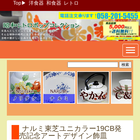
Top
▶
洋食器
和食器
レトロ
昭和レトロポップ食器生活雑
貨通販＠フリマート
ナルミ東芝ユニカラー19CB発
売記念アートデザイン飾皿