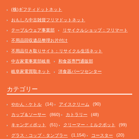
(株)ギフティドットネット
おもしろ中古雑貨フリマドットネット
テーブルウェア事業部
リサイクルショップ：フリマート
不用品回収遺品整理お片付け
不用品引き取りサイト：リサイクル生活ネット
中古家電事業部岐阜
和食器専門通販部
岐阜家電買取ネット
洋食器パーツセンター
カテゴリー
やかん・ケトル
(14)
アイスクリーム
(90)
カップ＆ソーサー
(860)
カトラリー
(48)
キャンディポット
(51)
クリーマー・ミルクポット
(99)
グラス・コップ・タンブラー
(1,154)
コースター
(20)