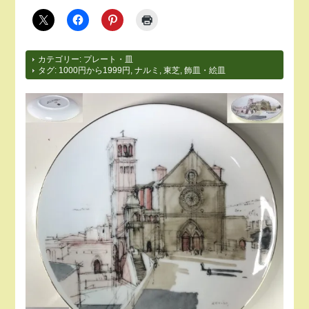
カテゴリー:
プレート・皿
タグ:
1000円から1999円
,
ナルミ
,
東芝
,
飾皿・絵皿