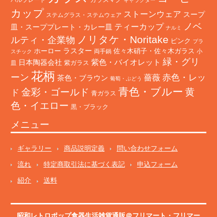
カップ
ストーンウェア
スープ
ステムグラス・ステムウェア
ノベ
ティーカップ
皿・スーププレート・カレー皿
ナルミ
ノリタケ・Noritake
ルティ・企業物
ピンク
プラ
ホーロー
ラスター
佐々木硝子・佐々木ガラス
両手鍋
小
スチック
緑・グリ
日本陶器会社
紫色・バイオレット
紫ガラス
皿
花柄
ーン
赤色・レッ
薔薇
茶色・ブラウン
葡萄・ぶどう
青色・ブルー
金彩・ゴールド
黄
ド
青ガラス
色・イエロー
黒・ブラック
メニュー
ギャラリー
商品説明定義
問い合わせフォーム
流れ
特定商取引法に基づく表記
申込フォーム
紹介
送料
昭和レトロポップ食器生活雑貨通販＠フリマート
・
フリマー