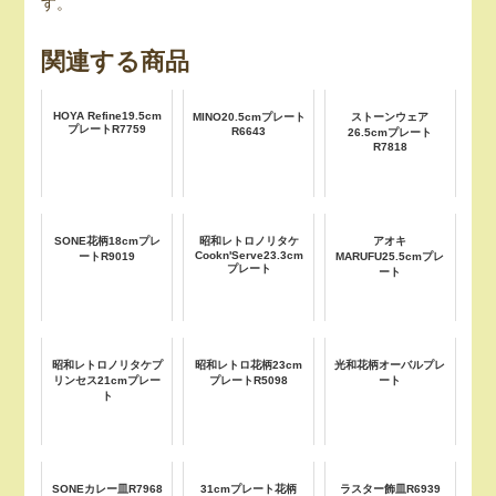
す。
関連する商品
HOYA Refine19.5cm
MINO20.5cmプレート
ストーンウェア
プレートR7759
R6643
26.5cmプレート
R7818
SONE花柄18cmプレ
昭和レトロノリタケ
アオキ
Cookn'Serve23.3cm
ートR9019
MARUFU25.5cmプレ
プレート
ート
昭和レトロノリタケプ
昭和レトロ花柄23cm
光和花柄オーバルプレ
リンセス21cmプレー
プレートR5098
ート
ト
SONEカレー皿R7968
31cmプレート花柄
ラスター飾皿R6939