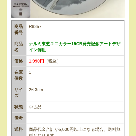
商品
R8357
番号
商品
ナルミ東芝ユニカラー19CB発売記念アートデザ
名
イン飾皿
価格
1,990円
（税込）
在庫
1
個数
サイ
26.3cm
ズ
状態
中古品
備考
送料
商品代金合計が5,000円以上になる場合、送料無
料となります。