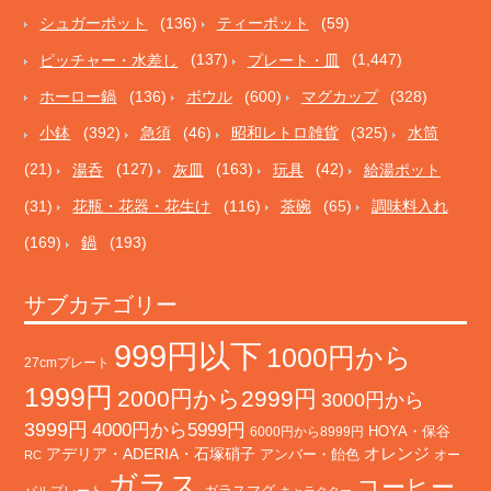
シュガーポット
(136)
ティーポット
(59)
ピッチャー・水差し
(137)
プレート・皿
(1,447)
ホーロー鍋
(136)
ボウル
(600)
マグカップ
(328)
小鉢
(392)
急須
(46)
昭和レトロ雑貨
(325)
水筒
(21)
湯呑
(127)
灰皿
(163)
玩具
(42)
給湯ポット
(31)
花瓶・花器・花生け
(116)
茶碗
(65)
調味料入れ
(169)
鍋
(193)
サブカテゴリー
999円以下
1000円から
27cmプレート
1999円
2000円から2999円
3000円から
3999円
4000円から5999円
HOYA・保谷
6000円から8999円
オレンジ
アデリア・ADERIA・石塚硝子
アンバー・飴色
オー
RC
ガラス
コーヒー
バルプレート
ガラスマグ
キャラクター