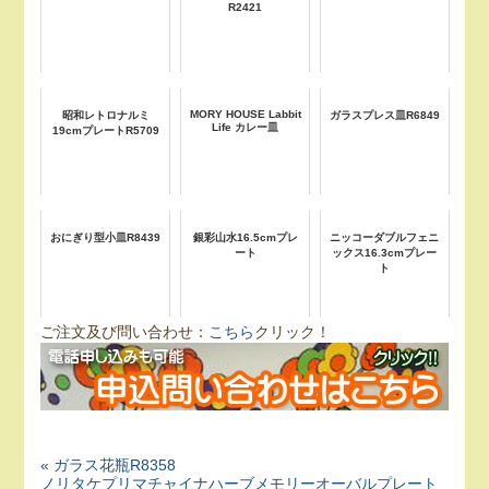
R2421
MORY HOUSE Labbit
昭和レトロナルミ
ガラスプレス皿R6849
Life カレー皿
19cmプレートR5709
おにぎり型小皿R8439
銀彩山水16.5cmプレ
ニッコーダブルフェニ
ート
ックス16.3cmプレー
ト
ご注文及び問い合わせ：
こちら
クリック！
« ガラス花瓶R8358
ノリタケプリマチャイナハーブメモリーオーバルプレート