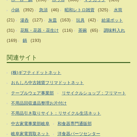
小鉢
(392)
急須
(46)
昭和レトロ雑貨
(325)
水筒
(21)
湯呑
(127)
灰皿
(163)
玩具
(42)
給湯ポット
(31)
花瓶・花器・花生け
(116)
茶碗
(65)
調味料入れ
(169)
鍋
(193)
関連サイト
(株)ギフティドットネット
おもしろ中古雑貨フリマドットネット
テーブルウェア事業部
リサイクルショップ：フリマート
不用品回収遺品整理お片付け
不用品引き取りサイト：リサイクル生活ネット
中古家電事業部岐阜
和食器専門通販部
岐阜家電買取ネット
洋食器パーツセンター