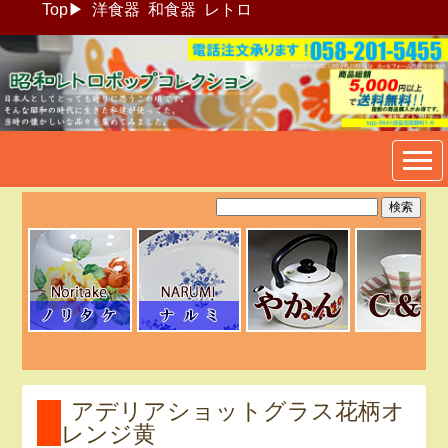
Top
▶
洋食器
和食器
レトロ
昭和レトロポップ食器生活雑
貨通販＠フリマート
アデリアショットグラス花柄オ
レンジ黄