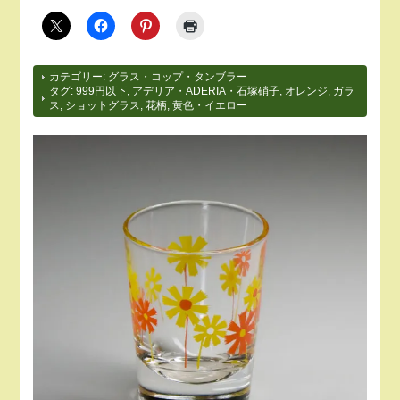
カテゴリー:
グラス・コップ・タンブラー
タグ:
999円以下
,
アデリア・ADERIA・石塚硝子
,
オレンジ
,
ガラ
ス
,
ショットグラス
,
花柄
,
黄色・イエロー