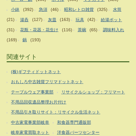
小鉢
(392)
急須
(46)
昭和レトロ雑貨
(325)
水筒
(21)
湯呑
(127)
灰皿
(163)
玩具
(42)
給湯ポット
(31)
花瓶・花器・花生け
(116)
茶碗
(65)
調味料入れ
(169)
鍋
(193)
関連サイト
(株)ギフティドットネット
おもしろ中古雑貨フリマドットネット
テーブルウェア事業部
リサイクルショップ：フリマート
不用品回収遺品整理お片付け
不用品引き取りサイト：リサイクル生活ネット
中古家電事業部岐阜
和食器専門通販部
岐阜家電買取ネット
洋食器パーツセンター