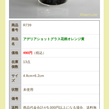
商品
R739
番号
商品
アデリアショットグラス花柄オレンジ黄
名
価格
490円
（税込）
在庫
13点
個数
サイ
4.8cm×6.2cm
ズ
状態
未使用
備考
送料
商品代金合計が5,000円以上になる場合、送料無