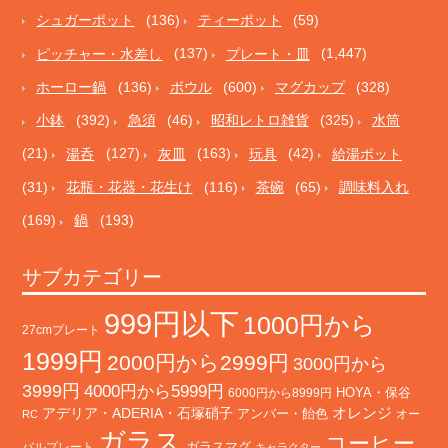
シュガーポット
(136)
ティーポット
(59)
ピッチャー・水差し
(137)
プレート・皿
(1,447)
ホーロー鍋
(136)
ボウル
(600)
マグカップ
(328)
小鉢
(392)
急須
(46)
昭和レトロ雑貨
(325)
水筒
(21)
湯呑
(127)
灰皿
(163)
玩具
(42)
給湯ポット
(31)
花瓶・花器・花生け
(116)
茶碗
(65)
調味料入れ
(169)
鍋
(193)
サブカテゴリー
999円以下
1000円から
27cmプレート
1999円
2000円から2999円
3000円から
3999円
4000円から5999円
HOYA・保谷
6000円から8999円
オレンジ
アデリア・ADERIA・石塚硝子
アンバー・飴色
オー
RC
ガラス
コーヒー
バルプレート
ガラスマグ
キャラクター