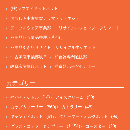
(株)ギフティドットネット
おもしろ中古雑貨フリマドットネット
テーブルウェア事業部
リサイクルショップ：フリマート
不用品回収遺品整理お片付け
不用品引き取りサイト：リサイクル生活ネット
中古家電事業部岐阜
和食器専門通販部
岐阜家電買取ネット
洋食器パーツセンター
カテゴリー
やかん・ケトル
(14)
アイスクリーム
(90)
カップ＆ソーサー
(860)
カトラリー
(48)
キャンディポット
(51)
クリーマー・ミルクポット
(99)
グラス・コップ・タンブラー
(1,154)
コースター
(20)