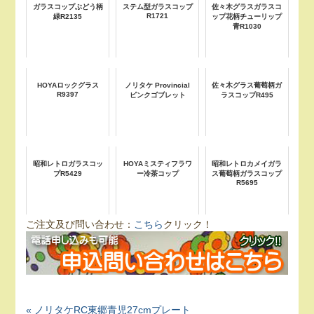
ガラスコップぶどう柄
ステム型ガラスコップ
佐々木グラスガラスコ
R1721
緑R2135
ップ花柄チューリップ
青R1030
HOYAロックグラス
ノリタケ Provincial
佐々木グラス葡萄柄ガ
R9397
ピンクゴブレット
ラスコップR495
昭和レトロガラスコッ
HOYAミスティフラワ
昭和レトロカメイガラ
プR5429
ー冷茶コップ
ス葡萄柄ガラスコップ
R5695
ご注文及び問い合わせ：
こちら
クリック！
« ノリタケRC東郷青児27cmプレート