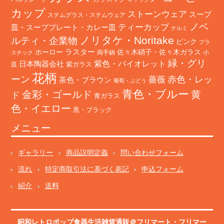
カップ
ストーンウェア
スープ
ステムグラス・ステムウェア
ノベ
ティーカップ
皿・スーププレート・カレー皿
ナルミ
ノリタケ・Noritake
ルティ・企業物
ピンク
プラ
ホーロー
ラスター
佐々木硝子・佐々木ガラス
両手鍋
小
スチック
緑・グリ
日本陶器会社
紫色・バイオレット
紫ガラス
皿
花柄
ーン
赤色・レッ
薔薇
茶色・ブラウン
葡萄・ぶどう
青色・ブルー
金彩・ゴールド
黄
ド
青ガラス
色・イエロー
黒・ブラック
メニュー
ギャラリー
商品説明定義
問い合わせフォーム
流れ
特定商取引法に基づく表記
申込フォーム
紹介
送料
昭和レトロポップ食器生活雑貨通販＠フリマート
・
フリマー