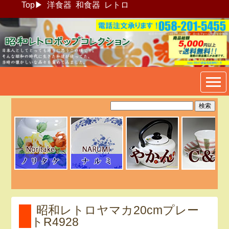
Top
▶
洋食器
和食器
レトロ
昭和レトロポップ食器生活雑
貨通販＠フリマート
昭和レトロヤマカ20cmプレー
トR4928