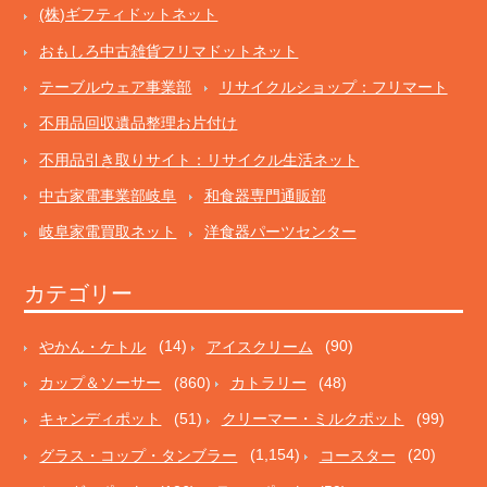
(株)ギフティドットネット
おもしろ中古雑貨フリマドットネット
テーブルウェア事業部
リサイクルショップ：フリマート
不用品回収遺品整理お片付け
不用品引き取りサイト：リサイクル生活ネット
中古家電事業部岐阜
和食器専門通販部
岐阜家電買取ネット
洋食器パーツセンター
カテゴリー
やかん・ケトル
(14)
アイスクリーム
(90)
カップ＆ソーサー
(860)
カトラリー
(48)
キャンディポット
(51)
クリーマー・ミルクポット
(99)
グラス・コップ・タンブラー
(1,154)
コースター
(20)