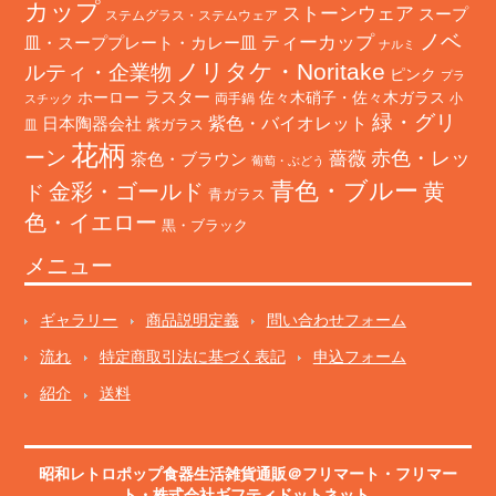
カップ
ストーンウェア
スープ
ステムグラス・ステムウェア
ノベ
ティーカップ
皿・スーププレート・カレー皿
ナルミ
ノリタケ・Noritake
ルティ・企業物
ピンク
プラ
ホーロー
ラスター
佐々木硝子・佐々木ガラス
両手鍋
小
スチック
緑・グリ
日本陶器会社
紫色・バイオレット
紫ガラス
皿
花柄
ーン
赤色・レッ
薔薇
茶色・ブラウン
葡萄・ぶどう
青色・ブルー
金彩・ゴールド
黄
ド
青ガラス
色・イエロー
黒・ブラック
メニュー
ギャラリー
商品説明定義
問い合わせフォーム
流れ
特定商取引法に基づく表記
申込フォーム
紹介
送料
昭和レトロポップ食器生活雑貨通販＠フリマート
・
フリマー
ト
・株式会社ギフティドットネット