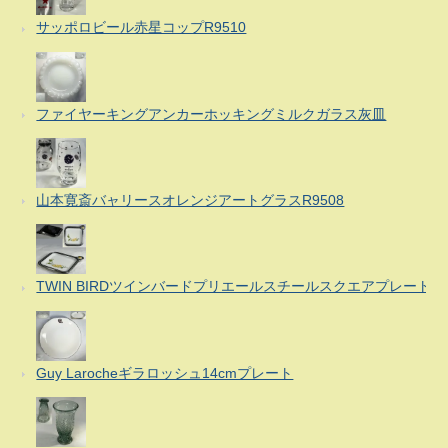
サッポロビール赤星コップR9510
ファイヤーキングアンカーホッキングミルクガラス灰皿
山本寛斎バャリースオレンジアートグラスR9508
TWIN BIRDツインバードプリエールスチールスクエアプレート
Guy Larocheギラロッシュ14cmプレート