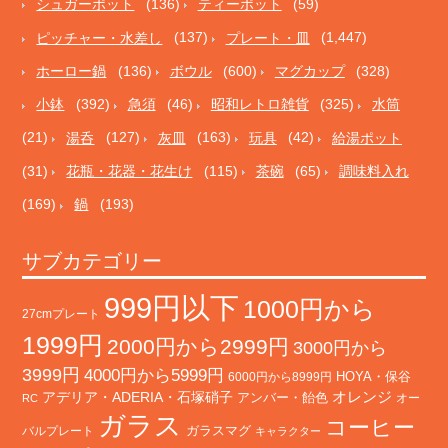
シュガーポット
(136)
ティーポット
(59)
ピッチャー・水差し
(137)
プレート・皿
(1,447)
ホーロー鍋
(136)
ボウル
(600)
マグカップ
(328)
小鉢
(392)
急須
(46)
昭和レトロ雑貨
(325)
水筒
(21)
湯呑
(127)
灰皿
(163)
玩具
(42)
給湯ポット
(31)
花瓶・花器・花生け
(115)
茶碗
(65)
調味料入れ
(169)
鍋
(193)
サブカテゴリー
999円以下
1000円から
27cmプレート
1999円
2000円から2999円
3000円から
3999円
4000円から5999円
HOYA・保谷
6000円から8999円
オレンジ
アデリア・ADERIA・石塚硝子
アンバー・飴色
オー
RC
ガラス
コーヒー
バルプレート
ガラスマグ
キャラクター