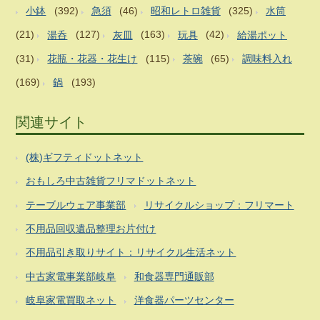
小鉢
(392)
急須
(46)
昭和レトロ雑貨
(325)
水筒
(21)
湯呑
(127)
灰皿
(163)
玩具
(42)
給湯ポット
(31)
花瓶・花器・花生け
(115)
茶碗
(65)
調味料入れ
(169)
鍋
(193)
関連サイト
(株)ギフティドットネット
おもしろ中古雑貨フリマドットネット
テーブルウェア事業部
リサイクルショップ：フリマート
不用品回収遺品整理お片付け
不用品引き取りサイト：リサイクル生活ネット
中古家電事業部岐阜
和食器専門通販部
岐阜家電買取ネット
洋食器パーツセンター