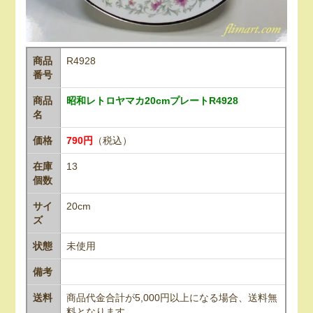
商品
R4928
番号
商品
昭和レトロヤマカ20cmプレートR4928
名
価格
790円
（税込）
在庫
13
個数
サイ
20cm
ズ
状態
未使用
備考
送料
商品代金合計が5,000円以上になる場合、送料無
料となります。