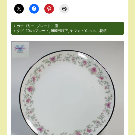
カテゴリー:
プレート・皿
タグ:
20cmプレート
,
999円以下
,
ヤマカ・Yamaka
,
花柄