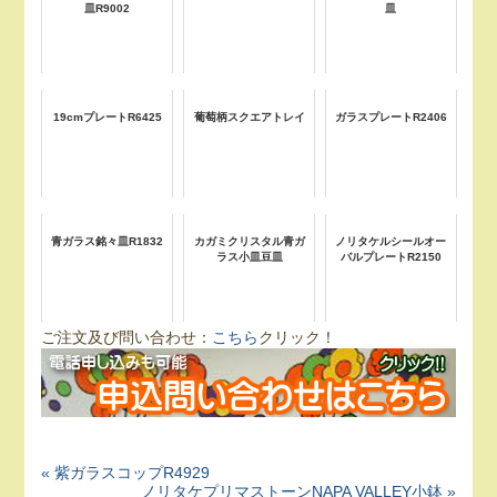
皿R9002
皿
19cmプレートR6425
葡萄柄スクエアトレイ
ガラスプレートR2406
青ガラス銘々皿R1832
カガミクリスタル青ガ
ノリタケルシールオー
ラス小皿豆皿
バルプレートR2150
ご注文及び問い合わせ：
こちら
クリック！
« 紫ガラスコップR4929
ノリタケプリマストーンNAPA VALLEY小鉢 »