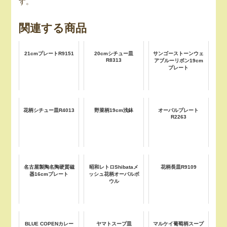
す。
関連する商品
21cmプレートR9151
20cmシチュー皿
サンゴーストーンウェ
R8313
アブルーリボン19cm
プレート
花柄シチュー皿R4013
野菜柄19cm浅鉢
オーバルプレート
R2263
名古屋製陶名陶硬質磁
昭和レトロShibataメ
花柄長皿R9109
器16cmプレート
ッシュ花柄オーバルボ
ウル
BLUE COPENカレー
ヤマトスープ皿
マルケイ葡萄柄スープ