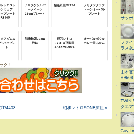
和レトロスト
ノリタケシルバ
飴色豆皿R7174
ノリタケクラフ
ーンウェア
ークイーン
トーンオーバル
7cmプレート
23cmプレート
プレート
サッポ
R3965
ち吉アダム＆
和峰柿図26cm
昭和レトロ
オーバルボウル
ファイ
ブ17cmプレ
浅鉢
JYOTO豆型皿
カレー皿みかん
17.5cmR2094
ラス灰
ート
ック！
山本寛
R9508
TWI
クエア
R4403
昭和レトロSONE灰皿 »
Guy 