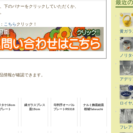
最近
、下のバナーをクリックしていただくか、
。
：
こちら
クリック！
黄ガラ
ノリタ
品情報が確認できます。
アデリ
ロイヤ
リタケ18cm
緑ガラスプレス
印判手オーバル
ナルミ飾皿絵皿
プレート
皿19cm
プレートR5318
桜城Takeuchi
フレア