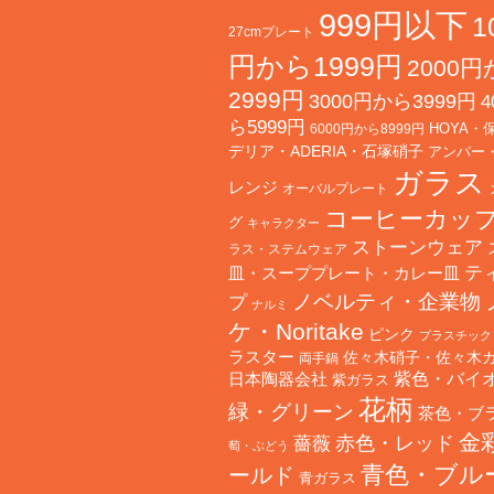
999円以下
1
27cmプレート
円から1999円
2000
2999円
3000円から3999円
4
ら5999円
HOYA・
6000円から8999円
デリア・ADERIA・石塚硝子
アンバー
ガラス
レンジ
オーバルプレート
コーヒーカッ
グ
キャラクター
ストーンウェア
ラス・ステムウェア
テ
皿・スーププレート・カレー皿
ノベルティ・企業物
プ
ナルミ
ケ・Noritake
ピンク
プラスチック
ラスター
佐々木硝子・佐々木
両手鍋
日本陶器会社
紫色・バイ
紫ガラス
花柄
緑・グリーン
茶色・ブ
金
赤色・レッド
薔薇
萄・ぶどう
青色・ブル
ールド
青ガラス