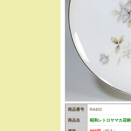
商品番号
R4402
商品名
昭和レトロヤマカ花柄
価格
990円
（税込）