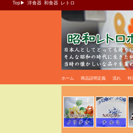
Top
▶
洋食器
和食器
レトロ
昭和レトロポッ
ホーム
商品説明定義
流れ
特