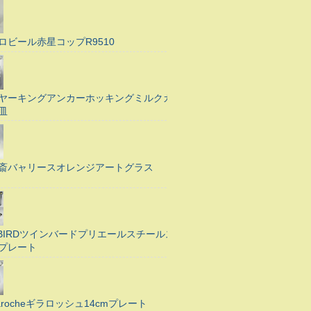
ロビール赤星コップR9510
ヤーキングアンカーホッキングミルクガ
皿
斎バャリースオレンジアートグラス
N BIRDツインバードプリエールスチールス
プレート
Larocheギラロッシュ14cmプレート