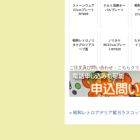
ストーンウェア
ナルミ花柄オー
昭
27cmプレート
バルプレート
R7899
2
昭和レトロノリ
ノリタケ
た
タケグロリアス
RC27cmプレー
イ
ープ皿
トR7520
ご注文及び問い合わせ：
こちら
クリ
« 昭和レトロアデリア紫ガラスコップ