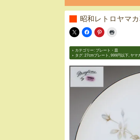
昭和レトロヤマカ
カテゴリー:
プレート・皿
タグ:
27cmプレート
,
999円以下
,
ヤマカ