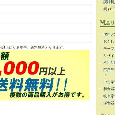
調味料
鍋
(193
関連
(株)
おもし
00円以上になる場合、送料無料となります。
テーブ
リサイ
不用品
不用品
ト
中古家
和食器
岐阜家
洋食器