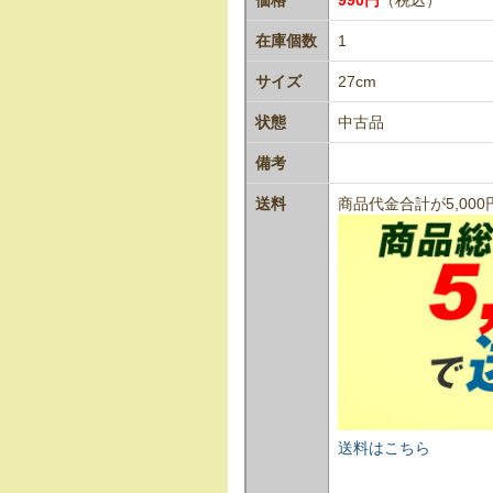
在庫個数
1
サイズ
27cm
状態
中古品
備考
送料
商品代金合計が5,0
送料はこちら