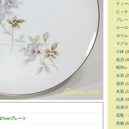
ティー
ピッチ
プレー
ホーロ
ボウル
マグカ
小鉢
(3
急須
(4
昭和レ
水筒
(2
湯呑
(1
灰皿
(1
玩具
(4
給湯ポ
花瓶・
27cmプレート
茶碗
(6