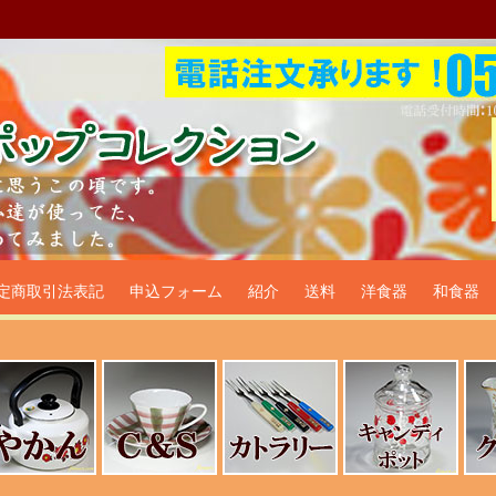
プ食器生活雑貨通販＠フリマー
定商取引法表記
申込フォーム
紹介
送料
洋食器
和食器