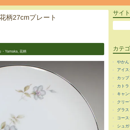
サイ
花柄27cmプレート
カテ
・Yamaka
,
花柄
やかん
アイス
カップ
カトラ
キャン
クリー
グラス
コース
シュガ