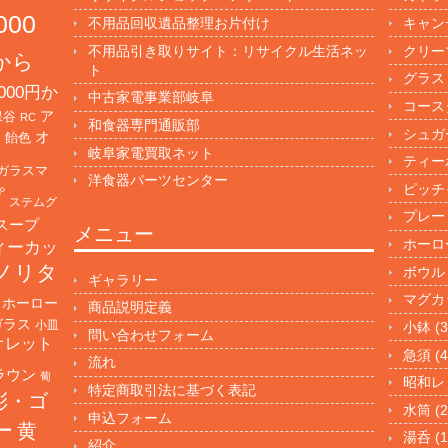
000
不用品回収遺品整理お片付け
キャン
不用品引き取りサイト：リサイクル生活ネッ
クリー
円から
ト
グラス
000円か
中古家電事業部岐阜
コース
保谷
ア
RC
和食器専門通販部
シュガ
オ
・飴色
岐阜家電買取ネット
ティー
ガラスマ
洋食器パーツセンター
ピッチ
プ
ステムグ
プレー
スープ
メニュー
ホーロ
ィーカッ
ノリタ
ボウル
ギャラリー
マグカ
ホーロー
商品説明定義
ガラス
小皿
小鉢
(3
問い合わせフォーム
オレット
急須
(4
流れ
ラウン
葡
昭和レ
特定商取引法に基づく表記
彩・ゴ
水筒
(2
申込フォーム
ー
黄
湯呑
(1
紹介