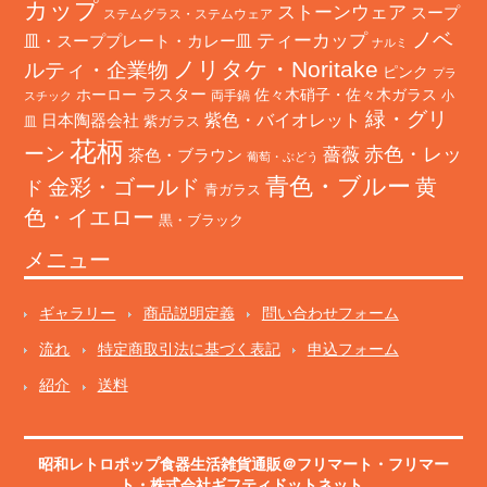
カップ
ストーンウェア
スープ
ステムグラス・ステムウェア
ノベ
ティーカップ
皿・スーププレート・カレー皿
ナルミ
ノリタケ・Noritake
ルティ・企業物
ピンク
プラ
ホーロー
ラスター
佐々木硝子・佐々木ガラス
両手鍋
小
スチック
緑・グリ
日本陶器会社
紫色・バイオレット
紫ガラス
皿
花柄
ーン
赤色・レッ
薔薇
茶色・ブラウン
葡萄・ぶどう
青色・ブルー
金彩・ゴールド
黄
ド
青ガラス
色・イエロー
黒・ブラック
メニュー
ギャラリー
商品説明定義
問い合わせフォーム
流れ
特定商取引法に基づく表記
申込フォーム
紹介
送料
昭和レトロポップ食器生活雑貨通販＠フリマート
・
フリマー
ト
・株式会社ギフティドットネット