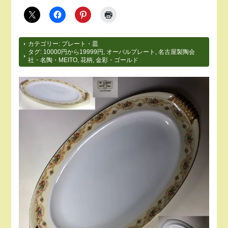
カテゴリー:
プレート・皿
タグ:
10000円から19999円
,
オーバルプレート
,
名古屋製陶会
社・名陶・MEITO
,
花柄
,
金彩・ゴールド