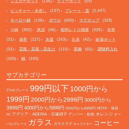
シュガーポット
(136)
ティーポット
(59)
ピッチャー・水差し
(137)
プレート・皿
(1,447)
ホーロー鍋
(136)
ボウル
(600)
マグカップ
(328)
小鉢
(392)
急須
(46)
昭和レトロ雑貨
(325)
水筒
(21)
湯呑
(127)
灰皿
(163)
玩具
(42)
給湯ポット
(31)
花瓶・花器・花生け
(115)
茶碗
(65)
調味料入れ
(169)
鍋
(193)
サブカテゴリー
999円以下
1000円から
27cmプレート
1999円
2000円から2999円
3000円から
3999円
4000円から5999円
HOYA・保谷
6000円から8999円
オレンジ
アデリア・ADERIA・石塚硝子
アンバー・飴色
オー
RC
ガラス
コーヒー
バルプレート
ガラスマグ
キャラクター