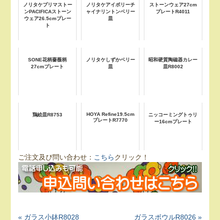
ノリタケプリマストー
ノリタケアイボリーチ
ストーンウェア27cm
ンPACIFICAストーン
ャイナリントンベリー
プレートR4011
ウェア26.5cmプレー
皿
ト
SONE花柄薔薇柄
ノリタケしずかベリー
昭和硬質陶磁器カレー
27cmプレート
皿
皿R8002
HOYA Refine19.5cm
鶏絵皿R8753
ニッコーミングトゥリ
プレートR7770
ー16cmプレート
ご注文及び問い合わせ：
こちら
クリック！
« ガラス小鉢R8028
ガラスボウルR8026 »