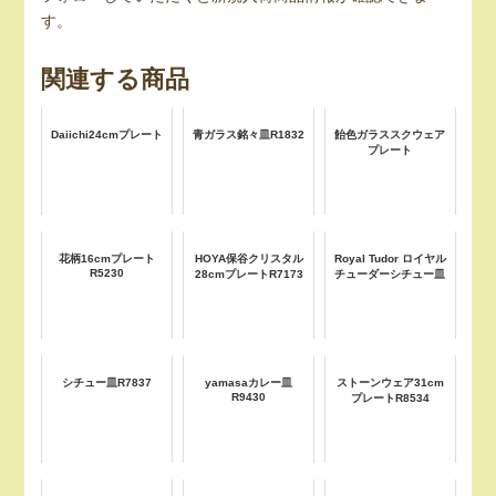
す。
関連する商品
Daiichi24cmプレート
青ガラス銘々皿R1832
飴色ガラススクウェア
プレート
花柄16cmプレート
HOYA保谷クリスタル
Royal Tudor ロイヤル
R5230
28cmプレートR7173
チューダーシチュー皿
シチュー皿R7837
yamasaカレー皿
ストーンウェア31cm
R9430
プレートR8534