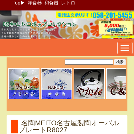
Top
▶
洋食器
和食器
レトロ
昭和レトロポップ食器生活雑
貨通販＠フリマート
名陶MEITO名古屋製陶オーバル
プレートR8027