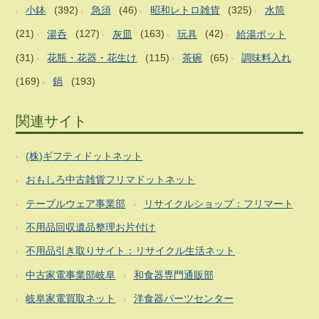
小鉢
(392)
急須
(46)
昭和レトロ雑貨
(325)
水筒
(21)
湯呑
(127)
灰皿
(163)
玩具
(42)
給湯ポット
(31)
花瓶・花器・花生け
(115)
茶碗
(65)
調味料入れ
(169)
鍋
(193)
関連サイト
(株)ギフティドットネット
おもしろ中古雑貨フリマドットネット
テーブルウェア事業部
リサイクルショップ：フリマート
不用品回収遺品整理お片付け
不用品引き取りサイト：リサイクル生活ネット
中古家電事業部岐阜
和食器専門通販部
岐阜家電買取ネット
洋食器パーツセンター