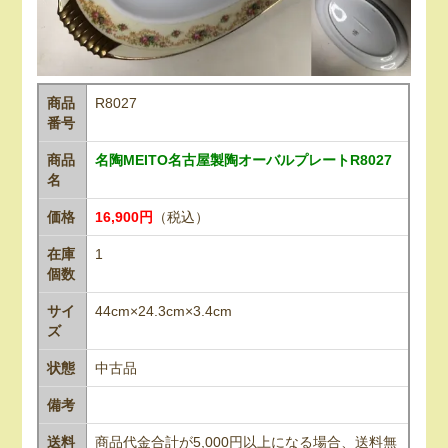
商品
R8027
番号
商品
名陶MEITO名古屋製陶オーバルプレートR8027
名
価格
16,900円
（税込）
在庫
1
個数
サイ
44cm×24.3cm×3.4cm
ズ
状態
中古品
備考
送料
商品代金合計が5,000円以上になる場合、送料無