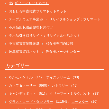
(株)ギフティドットネット
おもしろ中古雑貨フリマドットネット
テーブルウェア事業部
リサイクルショップ：フリマート
不用品回収遺品整理お片付け
不用品引き取りサイト：リサイクル生活ネット
中古家電事業部岐阜
和食器専門通販部
岐阜家電買取ネット
洋食器パーツセンター
カテゴリー
やかん・ケトル
(14)
アイスクリーム
(90)
カップ＆ソーサー
(860)
カトラリー
(48)
キャンディポット
(51)
クリーマー・ミルクポット
(99)
グラス・コップ・タンブラー
(1,154)
コースター
(20)